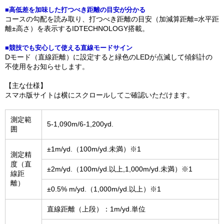
■高低差を加味した打つべき距離の目安が分かる
コースの勾配を読み取り、打つべき距離の目安（加減算距離=水平距
離±高さ）を表示するIDTECHNOLOGY搭載。
■競技でも安心して使える直線モードサイン
Dモード（直線距離）に設定すると緑色のLEDが点滅して傾斜計の
不使用をお知らせします。
【主な仕様】
スマホ版サイトは横にスクロールしてご確認いただけます。
測定範
5-1,090m/6-1,200yd.
囲
±1m/yd.（100m/yd.未満）※1
測定精
度（直
±2m/yd.（100m/yd.以上,1,000m/yd.未満）※1
線距
離）
±0.5% m/yd.（1,000m/yd.以上）※1
直線距離（上段）：1m/yd.単位