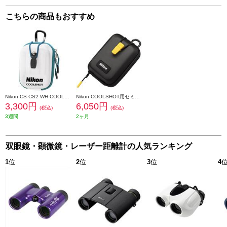
こちらの商品もおすすめ
Nikon CS-CS2 WH COOLSHOT用ケース ホワイト CSCS2WH
Nikon COOLSHOT用セミハードケース 31253 CSLCS50IG2
3,300円
6,050円
(税込)
(税込)
3週間
2ヶ月
双眼鏡・顕微鏡・レーザー距離計の人気ランキング
1
位
2
位
3
位
4