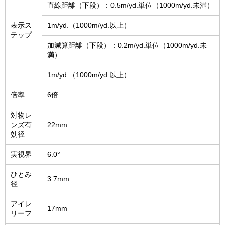
直線距離（下段）：0.5m/yd.単位（1000m/yd.未満）
表示ス
1m/yd.（1000m/yd.以上）
テップ
加減算距離（下段）：0.2m/yd.単位（1000m/yd.未
満）
1m/yd.（1000m/yd.以上）
倍率
6倍
対物レ
ンズ有
22mm
効径
実視界
6.0°
ひとみ
3.7mm
径
アイレ
17mm
リーフ