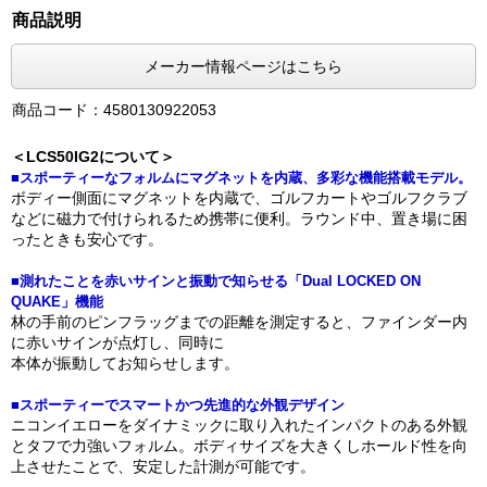
商品説明
メーカー情報ページはこちら
商品コード：4580130922053
＜LCS50IG2について＞
■スポーティーなフォルムにマグネットを内蔵、多彩な機能搭載モデル。
ボディー側面にマグネットを内蔵で、ゴルフカートやゴルフクラブ
などに磁力で付けられるため携帯に便利。ラウンド中、置き場に困
ったときも安心です。
■測れたことを赤いサインと振動で知らせる「Dual LOCKED ON
QUAKE」機能
林の手前のピンフラッグまでの距離を測定すると、ファインダー内
に赤いサインが点灯し、同時に
本体が振動してお知らせします。
■スポーティーでスマートかつ先進的な外観デザイン
ニコンイエローをダイナミックに取り入れたインパクトのある外観
とタフで力強いフォルム。ボディサイズを大きくしホールド性を向
上させたことで、安定した計測が可能です。