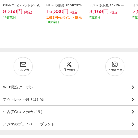
KENKO コンパクトダハ双眼鏡 ウルトラビューH 8X21DH FMC パープル UV8X21-PU
Nikon 双眼鏡 SPORTSTAR EX II 8x25 SPEX28X
オズマ 双眼鏡 10×25mm ホワイト B10X02-WH
8,360円
16,330円
3,168円
2
(税込)
(税込)
(税込)
10営業日
1,633円分ポイント還元
5営業日
5営
10営業日
メルマガ
旧Twitter
Instagram
WEB限定クーポン
アウトレット掘り出し物
中古(PC/スマホ/カメラ)
ノジマのプライベートブランド