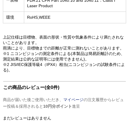
ー規格
FDA 21 CFR Part 1040.10 and 1040.11：Class I
Laser Product
環境
RoHS,WEEE
上記仕様は目標物、表面の形状・性質や気象条件により満たされな
いことがあります。
雨滴により、目標物までの距離が正常に測れないことがあります。
※1 ニコンビジョンの測定条件による(本製品は簡易距離計のため、
測定結果は公的な証明等には使用できません)。
※2 JIS/IEC保護等級4（IPX4）相当(ニコンビジョンの試験条件によ
る)。
この商品のレビュー(全0件)
商品が届いた後ご使用いただき、
マイページ
の注文履歴からレビュ
ー投稿＆採用されると
10円分ポイント
進呈
まだレビューはありません