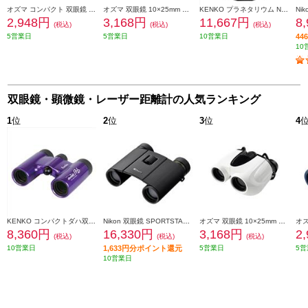
オズマ コンパクト 双眼鏡 10×22mm ネイビー B10X01-NV
オズマ 双眼鏡 10×25mm ホワイト B10X02-WH
KENKO プラネタリウム NEWスターミュージアム ブラック NSM-03ADBK
2,948円
3,168円
11,667円
8
(税込)
(税込)
(税込)
5営業日
5営業日
10営業日
4
10
双眼鏡・顕微鏡・レーザー距離計の人気ランキング
1
位
2
位
3
位
4
KENKO コンパクトダハ双眼鏡 ウルトラビューH 8X21DH FMC パープル UV8X21-PU
Nikon 双眼鏡 SPORTSTAR EX II 8x25 SPEX28X
オズマ 双眼鏡 10×25mm ホワイト B10X02-WH
8,360円
16,330円
3,168円
2
(税込)
(税込)
(税込)
10営業日
1,633円分ポイント還元
5営業日
5営
10営業日