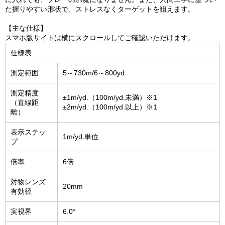
た握りやすい形状で、ストレスなくターゲットを狙えます。
【主な仕様】
スマホ版サイトは横にスクロールしてご確認いただけます。
仕様表
測定範囲
5～730m/6～800yd.
測定精度
±1m/yd.（100m/yd.未満）※1
（直線距
±2m/yd.（100m/yd.以上）※1
離）
表示ステッ
1m/yd.単位
プ
倍率
6倍
対物レンズ
20mm
有効径
実視界
6.0°