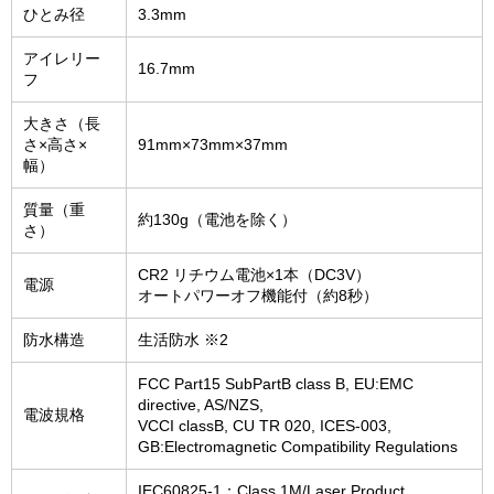
ひとみ径
3.3mm
アイレリー
16.7mm
フ
大きさ（長
さ×高さ×
91mm×73mm×37mm
幅）
質量（重
約130g（電池を除く）
さ）
CR2 リチウム電池×1本（DC3V）
電源
オートパワーオフ機能付（約8秒）
防水構造
生活防水 ※2
FCC Part15 SubPartB class B, EU:EMC
directive, AS/NZS,
電波規格
VCCI classB, CU TR 020, ICES-003,
GB:Electromagnetic Compatibility Regulations
IEC60825-1：Class 1M/Laser Product