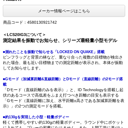
メーカー情報ページはこちら
商品コード：4580130921742
＜LCS20IG3について＞
測定結果を振動でお知らせ、シリーズ最軽量小型モデル
■測れたことを振動で知らせる「LOCKED ON QUAKE」搭載
ピンフラッグと背景の林など、重なり合った複数の目標物が検出さ
れた場合、最も近い目標物までの測定距離が表示され、本体が振動
してお知らせします。
■Gモード（加減算距離&直線距離）とDモード（直線距離）の2モード搭
載
「Dモード（直線距離のみを表示）」と、ID Technologyを搭載し起
伏のあるコースで高低差をふまえ打つべき距離の目安も表示する
「Gモード（直線距離に加え、水平距離±高さである加減算距離を表
示）」の2つの測定モードを搭載。
■約130gを実現した小型・軽量ボディー
軽くて携帯しやすい約130gの軽量ボディー。ラウンド中にポケット
に入れても、プレーの邪魔になりません。また、人間工学に基づい