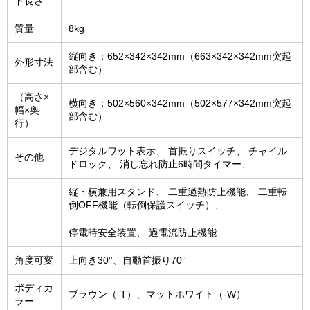
ド長さ
質量
8kg
縦向き：652×342×342mm（663×342×342mm突起
外形寸法
部含む）
（高さ×
横向き：502×560×342mm（502×577×342mm突起
幅×奥
部含む）
行）
デジタルワット表示、 首振りスイッチ、 チャイル
その他
ドロック、 消し忘れ防止6時間タイマー、
縦・横兼用スタンド、 二重過熱防止機能、 二重転
倒OFF機能（転倒保護スイッチ）、
停電時安全装置、 過電流防止機能
角度可変
上向き30°、自動首振り70°
ボディカ
ブラウン（-T）、マットホワイト（-W）
ラー