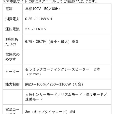
スマホ版サイトは横にスクロールしてご確認いただけます。
電源
単相100V 50／60Hz
消費電力
0.25～1.1kW※１
運転電流
2.5～11A※２
1時間あ
6.75～29.7円（最小～最大）※３
たりの
電気代の
めやす
セラミックコーティングシーズヒーター ２本
ヒーター
（φ12×2）
能力制御
約23～100％／250～1100W（可変）
人感センサーモード／リズムモード・温度モード／
速暖モード
電源コー
3m（キャブタイヤコード）※4