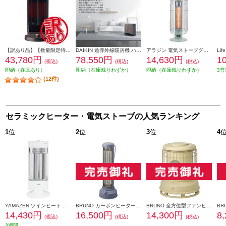
【訳あり品】【数量限定特価】 DAIKIN 遠赤外線暖房機 セラムヒート ブラウン ERFT11ZS-T
DAIKIN 遠赤外線暖房機 ハイブリッドセラムヒート [温風/遠赤外線/ハイブリッド自動運転搭載/ダークグレー] WRH136AS-H
アラジン 電気ストーブグラファイトヒーター ガード 防滴IP22 2段切替 グリーン CAHG42GFG
43,780円
78,550円
14,630円
1
(税込)
(税込)
(税込)
即納（在庫あり）
即納（在庫残りわずか）
即納（在庫残りわずか）
3営
(12件)
セラミックヒーター・電気ストーブの人気ランキング
1
位
2
位
3
位
4
YAMAZEN ツインヒートプラス[1200W/速暖/カーボン・シーズWヒーター/自動首振り/転倒OFF/マットホワイト] DBC-W123-MW
BRUNO カーボンヒーター【首振り機能/転倒時自動運転停止機能/温度過昇時停止機能/ブルーグリーン】 BOE077-BGY
BRUNO 全方位型ファンヒーター【コンパクト/360度/タン】 BOE100-TN
14,430円
16,500円
14,300円
8
(税込)
(税込)
(税込)
3週間