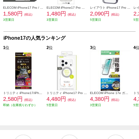
ELECOM iPhone17 Pro / iPhone 17 Pro Max レンズガラスフィルム ラインストーン 高透明 10H 指紋防止 貼り付けツール付 シルバー PM-A25CFLLGRSV
ELECOM iPhone17 Pro ハイブリッドケース メタルリング付 PM-A25CHVCKCR
レイアウト iPhone17 Pro ソフトケース 精密設計 フレームメッキ / ブラック RT-P53PFC2-BM
1,580円
1,480円
2,090円
2
(税込)
(税込)
(税込)
3営業日
3営業日
5営業日
5営
iPhone17の人気ランキング
1
位
2
位
3
位
4
トリニティ iPhone17/iPhone 16 Pro ケースとの相性抜群 ゴリラガラス 反射防止 画面保護強化ガラス TR-IP25M2-GLS-GOAG
トリニティ iPhone17 Pro [LIGHT SHIELD Solid MagStand] MagSafe対応 超精密設計 衝撃吸収 リングスタンド付きハイブリッドクリアケース シルバーリングスタンド TR-IP25M3-LDSMS-LSV
ELECOM iPhone 17e ガラスフィルム 超極薄 ブルーライトカット 超簡単貼り付けツール PM-A26SFLGUSTBL
2,580円
4,480円
4,380円
4
(税込)
(税込)
(税込)
即納（在庫残りわずか）
5営業日
3営業日
5営