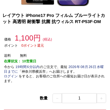
レイアウト iPhone17 Pro フィルム ブルーライトカ
ット 高透明 耐衝撃 抗菌 抗ウィルス RT-P53F-DM
1,100円
価格
(税込)
ポイント
0ポイント還元
送料
無料
在庫状況：
10営業日
今から
19
時間
6
分以内
のご注文で、最短
2026
年
08
月
26
日
水曜
日
までに
「
神奈川県横浜市
」
へお届けします。
ログイン
をすると、お客様のご住所への最短お届け日が表示され
ます。
－
＋
数量
1