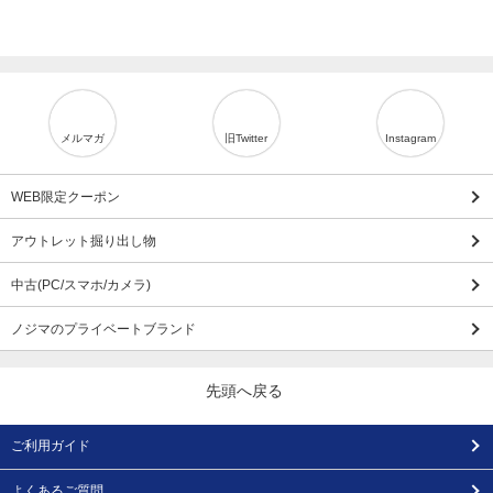
メルマガ
旧Twitter
Instagram
WEB限定クーポン
アウトレット掘り出し物
中古(PC/スマホ/カメラ)
ノジマのプライベートブランド
先頭へ戻る
ご利用ガイド
よくあるご質問