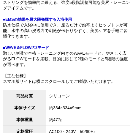
ストリングを効率的に鍛える、強度5段階調整可能な美尻トレーニン
グアイテムです。
■EMSの効果を最大限発揮する入浴使用
防水仕様で入浴中に使用でき、座るだけで効率よくヒップトレが可
能。水中の高い浸透力で刺激が伝わりやすく、美尻ケアを手軽に習
慣化できます。
■WAVE＆FLOWの2モード
激しい刺激で本格トレーニング向きのWAVEモードと、やさしく広
がるFLOWモードを搭載。目的に応じて2種のモードと5段階の強度
が選べます。
【主な仕様】
スマホ版サイトは横にスクロールしてご確認いただけます。
商品材質
シリコーン
本体サイズ
約334×334×9mm
本体重量
約477g
定格電圧
AC100～240V 50/60Hz