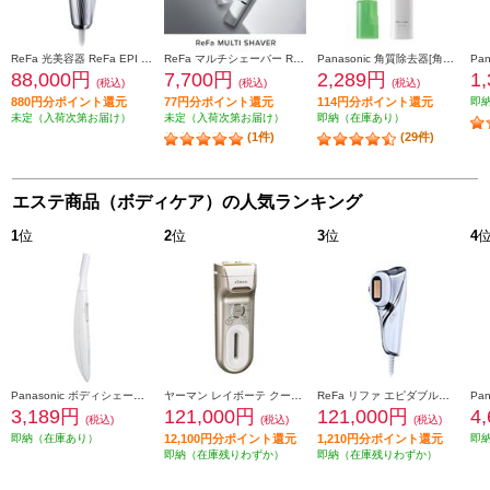
ReFa 光美容器 ReFa EPI W(リファエピダブル)【5段階照射レベル/L型ハンドピース/AUTOモード搭載/ボディ・顔・V I O】 RE-AY-02A
ReFa マルチシェーバー ReFa MULTI SHAVER(リファマルチシェーバー) 【3種のアタッチメント付】 RE-BB-02A
Panasonic 角質除去器[角質クリア]グリーン ES2502PP-G
88,000円
7,700円
2,289円
1
(税込)
(税込)
(税込)
880円分ポイント還元
77円分ポイント還元
114円分ポイント還元
即
未定（入荷次第お届け）
未定（入荷次第お届け）
即納（在庫あり）
(1件)
(29件)
エステ商品（ボディケア）の人気ランキング
1
位
2
位
3
位
4
Panasonic ボディシェーバー フェリエ 乾電池式 グレー ES-WR52-H
ヤーマン レイボーテ クールパワー YJEA9N
ReFa リファ エピダブルクール ReFa EPI W COOL RE-BR-00A
3,189円
121,000円
121,000円
4
(税込)
(税込)
(税込)
即納（在庫あり）
12,100円分ポイント還元
1,210円分ポイント還元
即
即納（在庫残りわずか）
即納（在庫残りわずか）