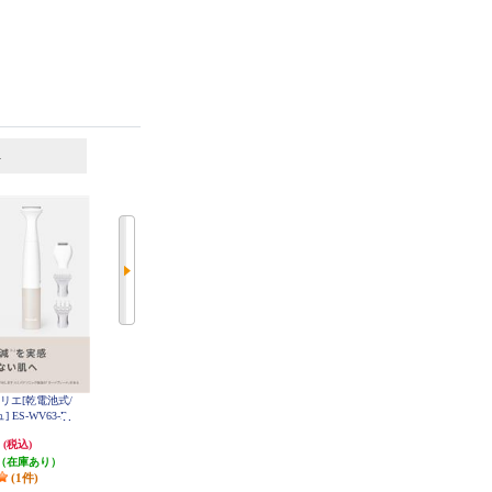
6
7
位
位
位
Oフェリエ[乾電池式/
ヤーマン 光美容器 レイボーテ ク
【クーポン対象外】 Panasonic 光
 ES-WV63-E
ールエピ YJEA8N
エステ スムースエピ コンパクト
ホワイト ES-WH7C-W
円
48,910円
39,600円
(税込)
(税込)
(税込)
（在庫あり）
4,891円分ポイント還元
発送目安:
10営業日
(1件)
発送目安:
3営業日