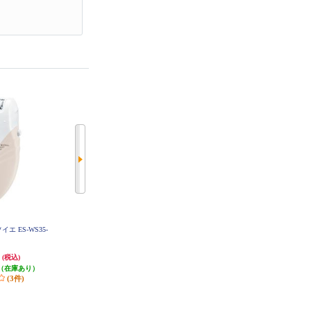
ソイエ ES-WS35-
Panasonic サラシェ[乾電池/防水仕
Panasonic VIOフェリエ[乾電池式/
様/泡剃り可/ドライ剃り可/ホワイ
防水仕様/ベージュ] ES-WV63-E
ト] ESWL51-W
円
3,889円
4,433円
(税込)
(税込)
(税込)
（在庫あり）
発送目安:
即納（在庫残りわず
発送目安:
即納（在庫あり）
(3件)
か）
(1件)