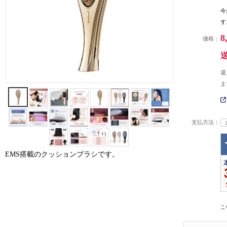
今
す
8
価格：
還
ま
支払方法：
EMS搭載のクッションブラシです。
こ