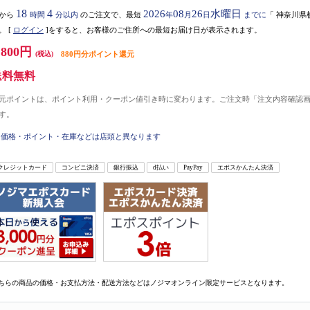
18
4
2026
08
26
水曜日
から
時間
分以内
のご注文で、最短
年
月
日
までに
「
神奈川県
。
[
ログイン
]をすると、お客様のご住所への最短お届け日が表示されます。
,800円
(税込)
880円分ポイント還元
送料無料
元ポイントは、ポイント利用・クーポン値引き時に変わります。ご注文時「注文内容確認
す。
価格・ポイント・在庫などは店頭と異なります
クレジットカード
コンビニ決済
銀行振込
d払い
PayPay
エポスかんたん決済
ちらの商品の価格・お支払方法・配送方法などはノジマオンライン限定サービスとなります。