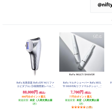
ReFa 光美容器 ReFa EPI W(リファ
ReFa マルチシェーバー ReFa MUL
P
エピダブル)【5段階照射レベル/L
TI SHAVER(リファマルチシェーバ
型ハンドピース/AUTOモード搭載/
ー) 【3種のアタッチメント付】 R
88,000円
7,700円
(税込)
(税込)
E-BB-02A
ボディ・顔・V I O】 RE-AY-02A
880円分ポイント還元
77円分ポイント還元
発送目安:
未定（入荷次第お届
発送目安:
未定（入荷次第お届
け）
け）
(1件)