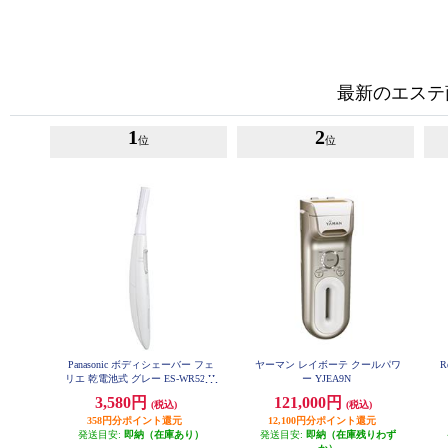
最新のエステ
1
2
位
位
Panasonic ボディシェーバー フェ
ヤーマン レイボーテ クールパワ
R
リエ 乾電池式 グレー ES-WR52-H
ー YJEA9N
3,580円
121,000円
(税込)
(税込)
358円分ポイント還元
12,100円分ポイント還元
発送目安:
即納（在庫あり）
発送目安:
即納（在庫残りわず