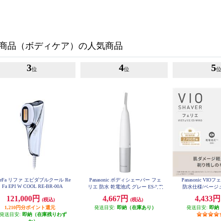
商品（ボディケア）の人気商品
3
4
5
位
位
eFa リファ エピダブルクール Re
Panasonic ボディシェーバー フェ
Panasonic VI
Fa EPI W COOL RE-BR-00A
リエ 防水 乾電池式 グレー ES-WR
防水仕様/ベージュ]
62-H
121,000円
4,667円
4,433
(税込)
(税込)
1,210円分ポイント還元
発送目安:
即納（在庫あり）
発送目安:
即納
発送目安:
即納（在庫残りわず