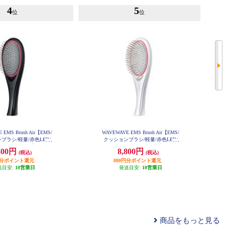
4
5
位
位
 EMS Brush Air【EMS/
WAVEWAVE EMS Brush Air【EMS/
ブラシ/軽量/赤色LED/
クッションブラシ/軽量/赤色LED/
ン/ブラック】 WH41-
マイナスイオン/ホワイト】 WH41-
800円
8,800円
(税込)
(税込)
01-BK
01-WH
円分ポイント還元
880円分ポイント還元
送目安:
10営業日
発送目安:
10営業日
商品をもっと見る