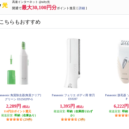
高速インターネット @nifty光
最大30,100円分
開通で
ポイント進呈 [
詳細
]
こちらもおすすめ
anasonic 角質除去器[角質クリア]
Panasonic フェリエ ボディ用 替刃
Panasonic 脱毛器 
ES9287
P
グリーン ES2502PP-G
2,289円
1,395円
6,222
(税込)
(税込)
114円分ポイント還元
発送目安:
即納（在庫残りわず
発送目安:
即納
発送目安:
即納（在庫あり）
か）
(29件)
(3件)