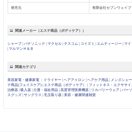
発売元
有限会社セブンウェイブ
関連メーカー（エステ商品（ボディケア））
シャープ
|
パナソニック
|
マクセル
|
テスコム
|
コイズミ
|
エムティージー
|
マイ
|
マルマンＨ＆Ｂ
関連カテゴリ
美容家電・健康家電
：
ドライヤー
|
ヘアアイロン
|
ヘアケア用品
|
メンズシェ
テ商品(フェイスケア)
|
エステ商品（ボディケア）
|
フィットネス・エクササイ
治療器
|
吸入器
|
介護・福祉用品
|
高度管理医療機器
|
リカバリーウェア
|
パー
スグッズ
|
サングラス
|
毛玉取り器
|
美容・健康関連雑貨