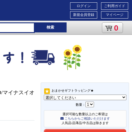
ログイン
ご利用ガイド
新規会員登録
マイページ
0
検索
おまかせギフトラッピング★
LED/マイナスイオ
数量：
選択可能な数量以上のご希望は
こちらからご相談いただけます
人気品/品薄品/中古品は除きます