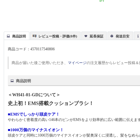
か）
商品説明
レビュー投稿・評価(0件)
延長保証
発送目安
商品コード：
4570117540806
商品が届いた後ご使用いただき、
マイページ
の注文履歴からレビュー投稿＆
商品説明
＜WH41-01-GDについて＞
史上初！EMS搭載クッションブラシ！
■EMSでしっかり頭皮ケア！
やわらかく密着度の高い146本のピンがEMSをより効率的に広い範囲に伝えま
■1000万個のマイナスイオン！
頭皮ケアと同時に1000万個のマイナスイオンが髪奥深くに浸透し、髪をなめ