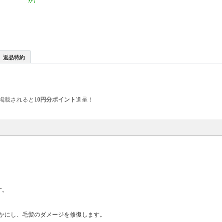
か）
返品特約
掲載されると
10円分ポイント
進呈！
す。
らかにし、毛髪のダメージを修復します。