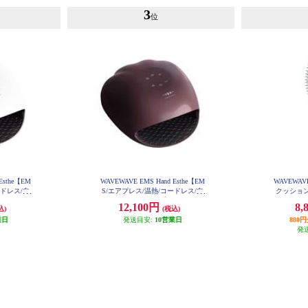
3
位
Esthe【EM
WAVEWAVE EMS Hand Esthe【EM
WAVEWAVE
ードレス/自
S/エアプレス/温熱/コードレス/自
クッション
41-02-
動タイマー/ブラウン】 WH41-02-B
マイナスイオ
12,100円
8,
込)
(税込)
R
業日
発送目安:
10営業日
880
発