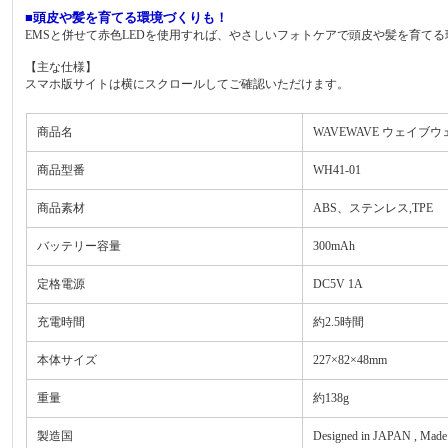
■頭皮や髪を育てる環境づくりも！
EMSと併せて赤色LEDを使用すれば、やさしいフォトケアで頭皮や髪を育て
【主な仕様】
スマホ版サイトは横にスクロールしてご確認いただけます。
商品名
WAVEWAVE ウェイブウェイブ
商品型番
WH41-01
商品素材
ABS、ステンレス,TPE
バッテリー容量
300mAh
定格電源
DC5V 1A
充電時間
約2.5時間
本体サイズ
227×82×48mm
重量
約138g
製造国
Designed in JAPAN , Mad