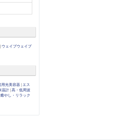
|
ウェイブウェイブ
庭用光美容器
|
エス
体温計
|
高・低周波
|
癒やし・リラック