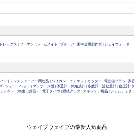
トレックス
|
ヤーマン
|
ルームメイト
|
ブルーノ
|
田中金属製作所
|
ジェイウォーター
ーバー
|
メンズシェーバー関連品
|
バリカン・エチケットカッター
|
電動歯ブラシ
|
家
ズ
|
シャワーヘッド
|
マッサージ機
|
体重計・体組成計
|
歩数計・活動量計
|
血圧計
|
ソナルケア（衛生日用品）
|
電子タバコ
|
睡眠グッズ
|
スキンケア用品
|
フェムテック
ウェイブウェイブの最新人気商品