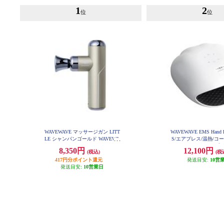
1
2
位
位
WAVEWAVE マッサージガン LITT
WAVEWAVE EMS Hand 
LE シャンパンゴールド WAVEWA
S/エアプレス/温熱/コ
VE-2301-GL-GD
動タイマー/ホワイト】 WH
8,350円
12,100円
(税込)
(税
WH
417円分ポイント還元
発送目安:
10営
発送目安:
10営業日