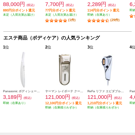
88,000円
7,700円
2,289円
6
(税込)
(税込)
(税込)
880円分ポイント還元
77円分ポイント還元
114円分ポイント還元
即
未定（入荷次第お届け）
未定（入荷次第お届け）
即納（在庫あり）
(1件)
(29件)
エステ商品（ボディケア）の人気ランキング
1
位
2
位
3
位
4
Panasonic ボディシェーバー フェリエ 乾電池式 グレー ES-WR52-H
ヤーマン レイボーテ クールパワー YJEA9N
ReFa リファ エピダブルクール ReFa EPI W COOL RE-BR-00A
3,189円
121,000円
121,000円
4
(税込)
(税込)
(税込)
即納（在庫あり）
12,100円分ポイント還元
1,210円分ポイント還元
即
即納（在庫残りわずか）
即納（在庫残りわずか）