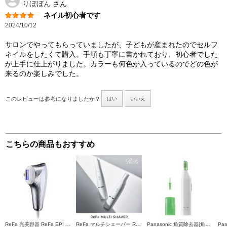
りぼぼん
さん
ネイル初心者です
2024/10/12
サロンでやってもらっていましたが、子どもが産まれたのでセルフ
ネイルをしたくて購入。手順も丁寧に書かれており、初心者でした
が上手に仕上がりました。カラーも何色か入っているのでどの色が
来るのか楽しみでした。
このレビューは参考になりましたか？
はい
いいえ
こちらの商品もおすすめ
ReFa 光美容器 ReFa EPI W(リファエピダブル)【5段階照射レベル/L型ハンドピース/AUTOモード搭載/ボディ・顔・V I O】 RE-AY-02A
ReFa マルチシェーバー ReFa MULTI SHAVER(リファマルチシェーバー) 【3種のアタッチメント付】 RE-BB-02A
Panasonic 角質除去器[角質クリア]グリーン ES2502PP-G