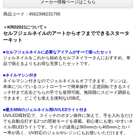
メーカー情報ページはこちら
商品コード：4562398231795
＜KRD2021について＞
セルフジェルネイルのアートからオフまでできるスタータ
ーキット
■セルフジェルネイルに必要なアイテムがすべて揃ったセット
ジェルネイルをこれから始めるセルフネイラーさんにおすすめ。単
品で揃えるよりもお得な充実したセットです。
■ネイルマシン付き
ネイルマシン付きなのでジェルネイルもオフできます。マシンは、
本体についているコントローラーで簡単操作！正逆回転できるスイ
ッチ付きで左右どちらの手でも使用可能。無段階にスピード調節も
できます。どこでも使える便利なUSB式。
■最大48Wのジェルネイル用UV/LEDライト付き
UV/LED両対応で、スイッチのボタン操作に加えて、手を入れるだけ
でも自動点灯する2つの照射モードを搭載。初心者にも使いやすいネ
イル用LEDライトです。ライトの波長は365mmから405mmとカバ
ー率が高く、UV対応のジェルやレジンにもお使いいただけます。