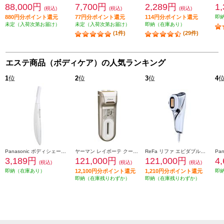
88,000円
7,700円
2,289円
1
(税込)
(税込)
(税込)
880円分ポイント還元
77円分ポイント還元
114円分ポイント還元
即
未定（入荷次第お届け）
未定（入荷次第お届け）
即納（在庫あり）
(1件)
(29件)
エステ商品（ボディケア）の人気ランキング
1
位
2
位
3
位
4
Panasonic ボディシェーバー フェリエ 乾電池式 グレー ES-WR52-H
ヤーマン レイボーテ クールパワー YJEA9N
ReFa リファ エピダブルクール ReFa EPI W COOL RE-BR-00A
3,189円
121,000円
121,000円
4
(税込)
(税込)
(税込)
即納（在庫あり）
12,100円分ポイント還元
1,210円分ポイント還元
即
即納（在庫残りわずか）
即納（在庫残りわずか）