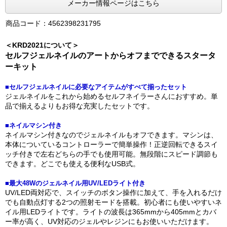
メーカー情報ページはこちら
商品コード：4562398231795
＜KRD2021について＞
セルフジェルネイルのアートからオフまでできるスタータ
ーキット
■セルフジェルネイルに必要なアイテムがすべて揃ったセット
ジェルネイルをこれから始めるセルフネイラーさんにおすすめ。単
品で揃えるよりもお得な充実したセットです。
■ネイルマシン付き
ネイルマシン付きなのでジェルネイルもオフできます。マシンは、
本体についているコントローラーで簡単操作！正逆回転できるスイ
ッチ付きで左右どちらの手でも使用可能。無段階にスピード調節も
できます。どこでも使える便利なUSB式。
■最大48Wのジェルネイル用UV/LEDライト付き
UV/LED両対応で、スイッチのボタン操作に加えて、手を入れるだけ
でも自動点灯する2つの照射モードを搭載。初心者にも使いやすいネ
イル用LEDライトです。ライトの波長は365mmから405mmとカバ
ー率が高く、UV対応のジェルやレジンにもお使いいただけます。