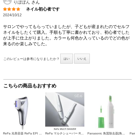
りぼぼん
さん
ネイル初心者です
2024/10/12
サロンでやってもらっていましたが、子どもが産まれたのでセルフ
ネイルをしたくて購入。手順も丁寧に書かれており、初心者でした
が上手に仕上がりました。カラーも何色か入っているのでどの色が
来るのか楽しみでした。
このレビューは参考になりましたか？
はい
いいえ
こちらの商品もおすすめ
ReFa 光美容器 ReFa EPI W(リファエピダブル)【5段階照射レベル/L型ハンドピース/AUTOモード搭載/ボディ・顔・V I O】 RE-AY-02A
ReFa マルチシェーバー ReFa MULTI SHAVER(リファマルチシェーバー) 【3種のアタッチメント付】 RE-BB-02A
Panasonic 角質除去器[角質クリア]グリーン ES2502PP-G