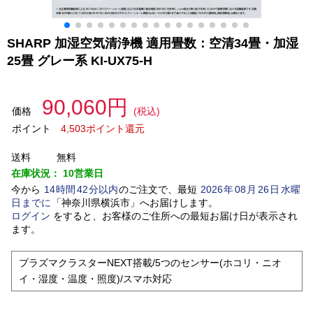
SHARP 加湿空気清浄機 適用畳数：空清34畳・加湿
25畳 グレー系 KI-UX75-H
90,060円
価格
(税込)
ポイント
4,503ポイント還元
送料
無料
在庫状況：
10営業日
今から
14
時間
42
分以内
のご注文で、最短
2026
年
08
月
26
日
水曜
日
までに
「
神奈川県横浜市
」
へお届けします。
ログイン
をすると、お客様のご住所への最短お届け日が表示され
ます。
プラズマクラスターNEXT搭載/5つのセンサー(ホコリ・ニオ
イ・湿度・温度・照度)/スマホ対応