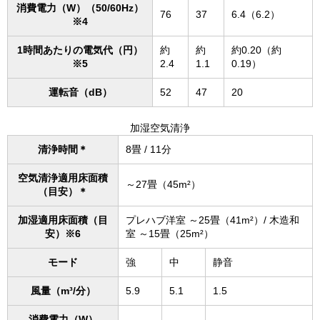
消費電力（W）（50/60Hz）
76
37
6.4（6.2）
※4
1時間あたりの電気代（円）
約
約
約0.20（約
※5
2.4
1.1
0.19）
運転音（dB）
52
47
20
加湿空気清浄
清浄時間＊
8畳 / 11分
空気清浄適用床面積
～27畳（45m²）
（目安）＊
加湿適用床面積（目
プレハブ洋室 ～25畳（41m²）/ 木造和
安）※6
室 ～15畳（25m²）
モード
強
中
静音
風量（m³/分）
5.9
5.1
1.5
消費電力（W）