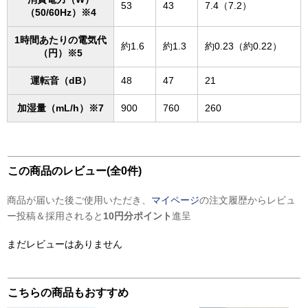
53
43
7.4（7.2）
（50/60Hz）※4
1時間あたりの電気代
約1.6
約1.3
約0.23（約0.22）
（円）※5
運転音（dB）
48
47
21
加湿量（mL/h）※7
900
760
260
この商品のレビュー(全0件)
商品が届いた後ご使用いただき、
マイページ
の注文履歴からレビュ
ー投稿＆採用されると
10円分ポイント
進呈
まだレビューはありません
こちらの商品もおすすめ