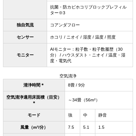
抗菌・防カビホコリブロックプレフィル
ター※3
独自気流
コアンダフロー
センサー
ホコリ / ニオイ / 湿度 / 温度 / 照度
AIモニター：粒子数・粒子数履歴（30
モニター
分） / ハウスダスト・ニオイ / 温度・湿
度・電気代
空気清浄
清浄時間＊
8畳 / 9分
空気清浄適用床面積（目安）
～34畳（56m²）
＊
モード
強
中
静音
風量（m³/分）
7.5
5.1
1.5