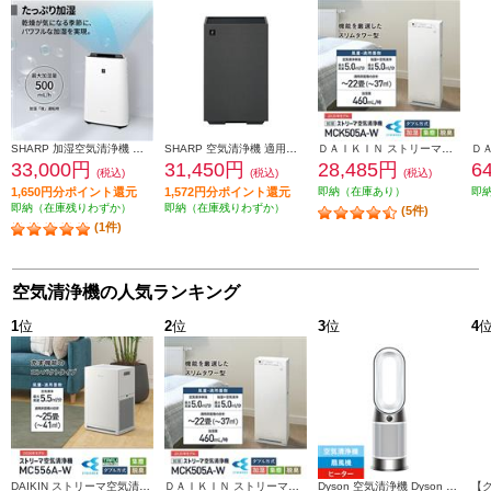
SHARP 加湿空気清浄機 適用畳数：空清23畳・加湿14畳 ホワイト系 KC-U50-W
SHARP 空気清浄機 適用畳数：空清18畳 プラズマクラスター7000搭載 ホコリ・ニオイセンサー グレー FU-U40-H
ＤＡＩＫＩＮ ストリーマ加湿空気清浄機 22畳 ストリーマ ホワイト MCK505A-W
33,000円
31,450円
28,485円
6
(税込)
(税込)
(税込)
1,650円分ポイント還元
1,572円分ポイント還元
即納（在庫あり）
即
即納（在庫残りわずか）
即納（在庫残りわずか）
(5件)
(1件)
空気清浄機の人気ランキング
1
位
2
位
3
位
4
DAIKIN ストリーマ空気清浄機 25畳 ストリーマ アクティブプラズマイオン ホワイト MC556A-W
ＤＡＩＫＩＮ ストリーマ加湿空気清浄機 22畳 ストリーマ ホワイト MCK505A-W
Dyson 空気清浄機 Dyson Purifier Hot + Cool Gen1 空気清浄ファンヒーター 【ヒーター・扇風機・空気清浄機の1台3役/11畳/お手入れ簡単/ホワイト】 HP10WW