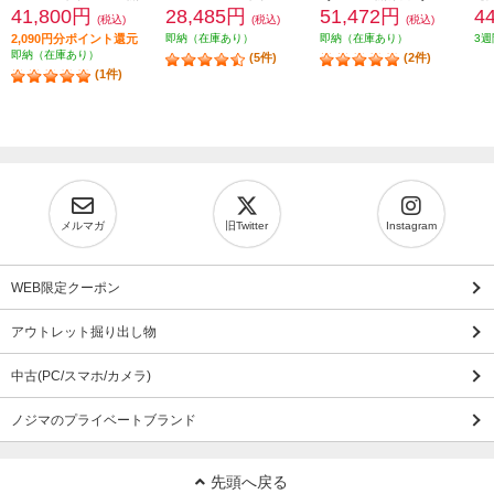
41,800円
28,485円
51,472円
4
(税込)
(税込)
(税込)
2,090円分ポイント還元
即納（在庫あり）
即納（在庫あり）
3週
即納（在庫あり）
(5件)
(2件)
(1件)
メルマガ
旧Twitter
Instagram
WEB限定クーポン
アウトレット掘り出し物
中古(PC/スマホ/カメラ)
ノジマのプライベートブランド
先頭へ戻る