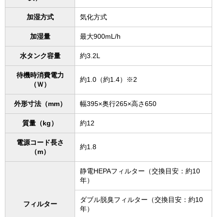
加湿方式
気化方式
加湿量
最大900mL/h
水タンク容量
約3.2L
待機時消費電力
約1.0（約1.4）※2
（Ｗ）
外形寸法（mm）
幅395×奥行265×高さ650
質量（kg）
約12
電源コード長さ
約1.8
（m）
静電HEPAフィルター（交換目安：約10
年）
ダブル脱臭フィルター（交換目安：約10
フィルター
年）