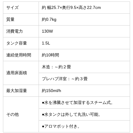
サイズ
約 幅25.7×奥行9.5×高さ22.7cm
質量
約0.7kg
消費電力
130W
タンク容量
1.5L
連続使用時間
約10時間
木造：～約２畳
適用床面積
プレハブ洋室：～約３畳
最大加湿量
約150ml/h
●水を沸騰させて加湿するスチーム式。
その他
●水タンクは外して丸洗い可能。
●アロマポット付き。