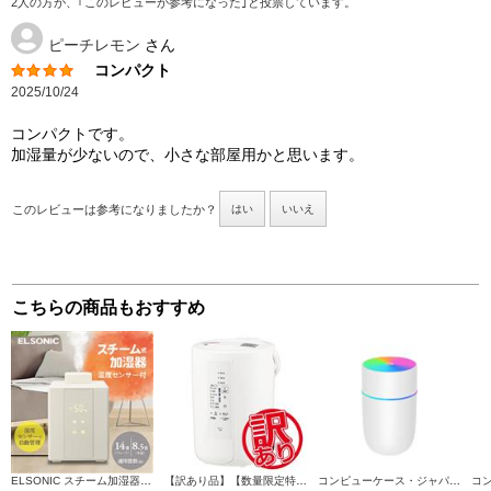
2人の方が、｢このレビューが参考になった｣と投票しています。
ピーチレモン
さん
コンパクト
2025/10/24
コンパクトです。
加湿量が少ないので、小さな部屋用かと思います。
このレビューは参考になりましたか？
はい
いいえ
こちらの商品もおすすめ
ELSONIC スチーム加湿器 タンク容量2.4L 加湿量500ml EDSHUM01
【訳あり品】【数量限定特価】 象印 加湿器 容量3.0L 加湿能力480mL/h ホワイト EE-RU50-WA
コンピューケース・ジャパン USB加湿器 超音波式 ホワイト JDF-WT08-WH