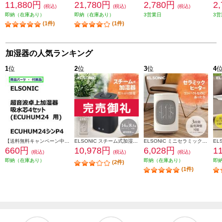
11,880円
21,780円
2,780円
2
(税込)
(税込)
(税込)
即納（在庫あり）
即納（在庫あり）
3営業日
3営
(1件)
(1件)
加湿器の人気ランキング
1
位
2
位
3
位
4
【送料無料キャンペーン中】 ＥＬＳＯＮＩＣ 加湿器吸水芯４セット ECUHUM24P4
ELSONIC スチーム式加湿器 上部給水/お手入れ楽々/衛生的 EY-SHUM02
ELSONIC ミニセラミックヒーター 省スペース/速暖/シンプル EY-CFH01
660円
10,978円
6,028円
1
(税込)
(税込)
(税込)
即納（在庫あり）
即納（在庫あり）
即
(2件)
(1件)