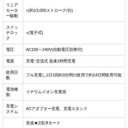
リニア
モータ
○(約13,000ストローク/分)
ー駆動
スイッ
チロッ
○(電子式)
ク
電圧
AC100～240V(自動電圧切替付)
電源
充電･交流式 急速1時間充電
使用日
フル充電し1日1回約3分間の使用で約14日間使用可能
数
電池種
リチウムイオン充電池
類
充電シ
ACアダプター充電、充電スタンド
ステム
音波★2洗浄モード