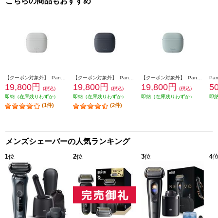
こちらの商品もおすすめ
【クーポン対象外】 Panasonic ラムダッシュ パームインLITE 3枚刃 ミストグレー ES-P330U-H
【クーポン対象外】 Panasonic ラムダッシュ パームインLITE 3枚刃 ディープネイビー ES-P330U-A
【クーポン対象外】 Panasonic ラムダッシュ パームインLITE 3枚刃 スモーキーブルー ES-P330U-B
19,800円
19,800円
19,800円
5
(税込)
(税込)
(税込)
即納（在庫残りわずか）
即納（在庫残りわずか）
即納（在庫残りわずか）
即
(1件)
(2件)
メンズシェーバーの人気ランキング
1
位
2
位
3
位
4