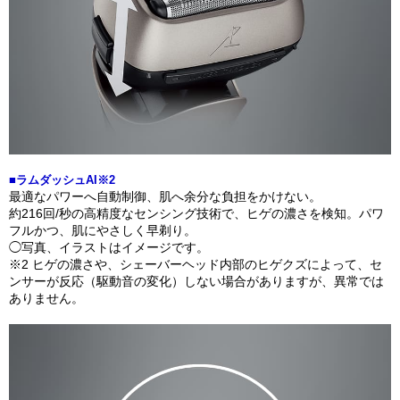
■ラムダッシュAI※2
最適なパワーへ自動制御、肌へ余分な負担をかけない。
約216回/秒の高精度なセンシング技術で、ヒゲの濃さを検知。パワ
フルかつ、肌にやさしく早剃り。
◯写真、イラストはイメージです。
※2 ヒゲの濃さや、シェーバーヘッド内部のヒゲクズによって、セ
ンサーが反応（駆動音の変化）しない場合がありますが、異常では
ありません。