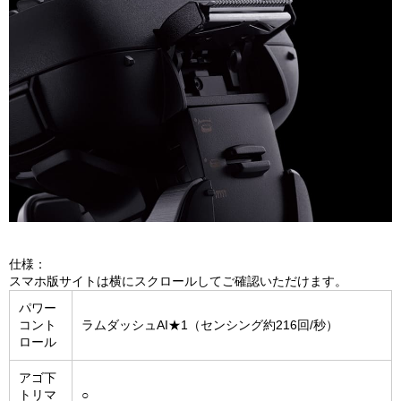
仕様：
スマホ版サイトは横にスクロールしてご確認いただけます。
パワー
コント
ラムダッシュAI★1（センシング約216回/秒）
ロール
アゴ下
トリマ
○