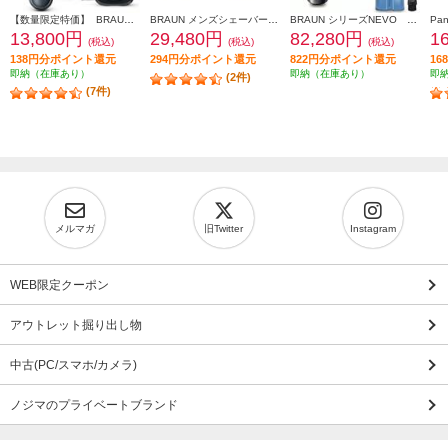
【数量限定特価】 BRAUN メンズシェーバー シリーズ6【3枚刃/アルコール洗浄器/お風呂剃り対応/充電式/ブラック】 61-N7200CC-V
BRAUN メンズシェーバー シリーズ9 Sports＋ 替刃セット 9350CC-BSP
BRAUN シリーズNEVO シルクシェーバー グラファイトダスク NEVO11010C
13,800円
29,480円
82,280円
1
(税込)
(税込)
(税込)
138円分ポイント還元
294円分ポイント還元
822円分ポイント還元
1
即納（在庫あり）
即納（在庫あり）
即
(2件)
(7件)
メルマガ
旧Twitter
Instagram
WEB限定クーポン
アウトレット掘り出し物
中古(PC/スマホ/カメラ)
ノジマのプライベートブランド