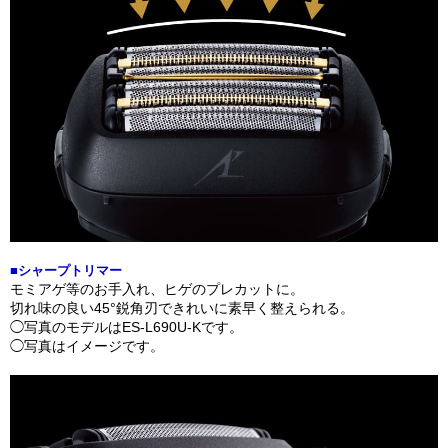
■シャープトリマー
モミアゲ等のお手入れ、ヒゲのプレカットに。
切れ味の良い45°鋭角刃できれいに素早く整えられる。
◯写真のモデルはES-L690U-Kです。
◯写真はイメージです。