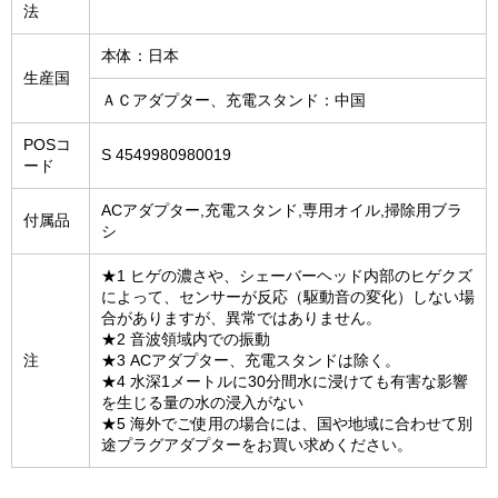
法
本体：日本
生産国
ＡＣアダプター、充電スタンド：中国
POSコ
S 4549980980019
ード
ACアダプター,充電スタンド,専用オイル,掃除用ブラ
付属品
シ
★1 ヒゲの濃さや、シェーバーヘッド内部のヒゲクズ
によって、センサーが反応（駆動音の変化）しない場
合がありますが、異常ではありません。
★2 音波領域内での振動
注
★3 ACアダプター、充電スタンドは除く。
★4 水深1メートルに30分間水に浸けても有害な影響
を生じる量の水の浸入がない
★5 海外でご使用の場合には、国や地域に合わせて別
途プラグアダプターをお買い求めください。