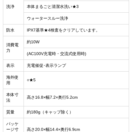
洗浄
本体まるごと清潔水洗い★3
ウォータースルー洗浄
防水
IPX7基準★4検査をクリアしています。
約10W
消費電
力
(AC100V充電時・交流式使用時)
表示
充電催促･表示ランプ
海外使
○★5
用
本体寸
高さ16.8×幅7.2×奥行5.2cm
法
質量
約180g（キャップ除く）
パッケ
ージ寸
高さ20.0×幅14.4×奥行6.9cm