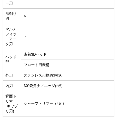
ー刃
深剃り
○
刃
マルチ
フィッ
○
トアー
ク刃
密着3Dヘッド
ヘッド
部
フロート刃機構
外刃
ステンレス刃物鋼3枚刃
内刃
30°鋭角ナノエッジ内刃
背面ト
リマー
シャープトリマー（45°）
(キワゾ
リ刃)