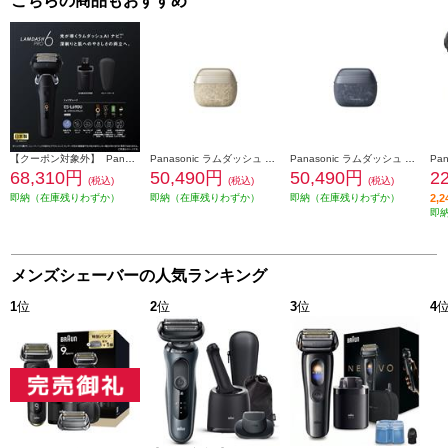
こちらの商品もおすすめ
【クーポン対象外】 Panasonic メンズシェーバー ラムダッシュPRO 6枚刃 クラフトブラック ES-L690U-K
Panasonic ラムダッシュ パームイン70Th 5枚刃 限定 金 ES-PV70-N
Panasonic ラムダッシュ パームイン70Th 5枚刃 限定 藍 ES-PV70-A
68,310円
50,490円
50,490円
2
(税込)
(税込)
(税込)
即納（在庫残りわずか）
即納（在庫残りわずか）
即納（在庫残りわずか）
2,
即
メンズシェーバーの人気ランキング
1
位
2
位
3
位
4