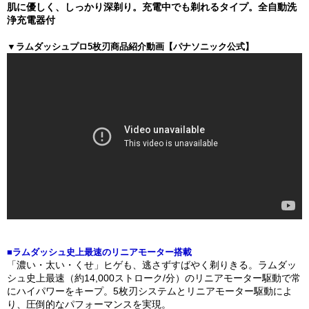
肌に優しく、しっかり深剃り。充電中でも剃れるタイプ。全自動洗
浄充電器付
▼ラムダッシュプロ5枚刃商品紹介動画【パナソニック公式】
■ラムダッシュ史上最速のリニアモーター搭載
「濃い・太い・くせ」ヒゲも、逃さずすばやく剃りきる。ラムダッ
シュ史上最速（約14,000ストローク/分）のリニアモーター駆動で常
にハイパワーをキープ。5枚刃システムとリニアモーター駆動によ
り、圧倒的なパフォーマンスを実現。