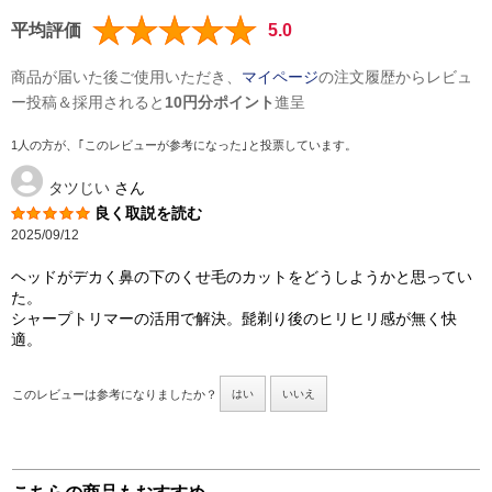
平均評価
5.0
商品が届いた後ご使用いただき、
マイページ
の注文履歴からレビュ
ー投稿＆採用されると
10円分ポイント
進呈
1人の方が、｢このレビューが参考になった｣と投票しています。
タツじい
さん
良く取説を読む
2025/09/12
ヘッドがデカく鼻の下のくせ毛のカットをどうしようかと思ってい
た。
シャープトリマーの活用で解決。髭剃り後のヒリヒリ感が無く快
適。
このレビューは参考になりましたか？
はい
いいえ