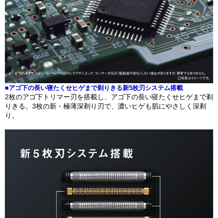
■アゴ下の長い寝たくせヒゲまで剃りきる新5枚刃システム搭載
2枚のアゴ下トリマー刃を搭載し、アゴ下の長い寝たくせヒゲまで剃
りきる。3枚の新・極薄深剃り刃で、濃いヒゲも肌にやさしく深剃
り。