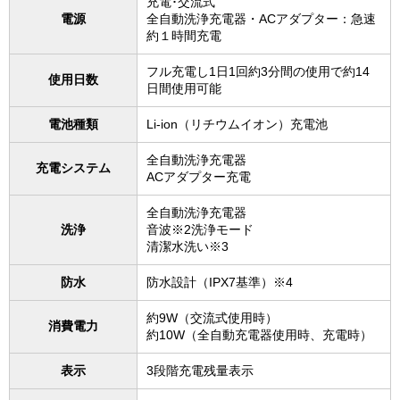
充電･交流式
電源
全自動洗浄充電器・ACアダプター：急速
約１時間充電
フル充電し1日1回約3分間の使用で約14
使用日数
日間使用可能
電池種類
Li-ion（リチウムイオン）充電池
全自動洗浄充電器
充電システム
ACアダプター充電
全自動洗浄充電器
洗浄
音波※2洗浄モード
清潔水洗い※3
防水
防水設計（IPX7基準）※4
約9W（交流式使用時）
消費電力
約10W（全自動充電器使用時、充電時）
表示
3段階充電残量表示