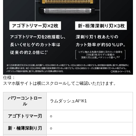
仕様：
スマホ版サイトは横にスクロールしてご確認いただけます。
パワーコントロー
ラムダッシュAI⁺※1
ル
アゴ下トリマー刃
○
新・極薄深剃り刃
○