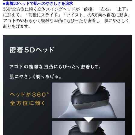
■密着5Dヘッドで肌へのやさしさを追求
360°全方位に傾く立体スイングヘッドが「前後」「左右」「上下」
に加えて、「前後にスライド」「ツイスト」の5方向へ自在に動き、
アゴ下のやわらかく複雑な凹凸にもぴったり密着し、肌にやさしく
剃りあげます。