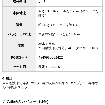
海外使用
○※5
高さ18.0×幅7.2×奥行5.7cm（キャップを
本体寸法
除く）
質量
約215g（キャップを除く）
パッケージ寸法
高さ22×幅18.3×奥行10.1cm
本体：日本
生産国
全自動洗浄充電器、ACアダプター：中国
POSコード
4549980852422
セット刃
品番：ES9510
付属品
全自動洗浄充電器, ポーチ, 専用洗浄剤1個, ACアダプター, 専用オイ
ル, 掃除用ブラシ
この商品のレビュー(全1件)