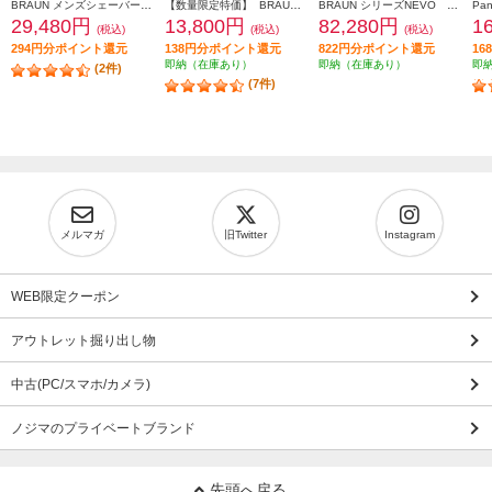
BRAUN メンズシェーバー シリーズ9 Sports＋ 替刃セット 9350CC-BSP
【数量限定特価】 BRAUN メンズシェーバー シリーズ6【3枚刃/アルコール洗浄器/お風呂剃り対応/充電式/ブラック】 61-N7200CC-V
BRAUN シリーズNEVO シルクシェーバー グラファイトダスク NEVO11010C
29,480円
13,800円
82,280円
1
(税込)
(税込)
(税込)
294円分ポイント還元
138円分ポイント還元
822円分ポイント還元
1
即納（在庫あり）
即納（在庫あり）
即
(2件)
(7件)
メルマガ
旧Twitter
Instagram
WEB限定クーポン
アウトレット掘り出し物
中古(PC/スマホ/カメラ)
ノジマのプライベートブランド
先頭へ戻る