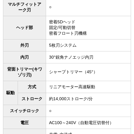
マルチフィットア
○
ーク刃
密着5Dヘッド
ヘッド部
固定/可動切替
密着フロート刃機構
外刃
5枚刃システム
内刃
30°鋭角ナノエッジ内刃
背面トリマー(キワ
シャープトリマー（45°）
ゾリ刃)
方式
リニアモーター高速駆動
駆動
ストローク
約14,000ストローク/分
スイッチロック
○
電圧
AC100～240V（自動電圧切替付）