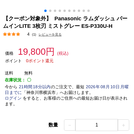
【クーポン対象外】 Panasonic ラムダッシュ パー
ムインLITE 3枚刃 ミストグレー ES-P330U-H
4
(1)
レビューを見る
19,800円
価格
(税込)
ポイント
0ポイント還元
送料
無料
在庫状況：
〇
今から
21
時間
18
分以内
のご注文で、最短
2026
年
08
月
10
日
月曜
日
までに
「
神奈川県横浜市
」
へお届けします。
ログイン
をすると、お客様のご住所への最短お届け日が表示され
ます。
－
＋
数量
1