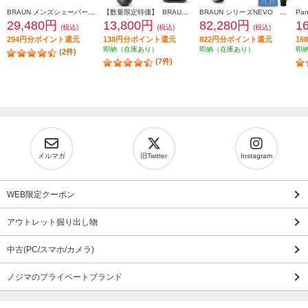
BRAUN メンズシェーバー シリーズ9 Sports＋ 替刃セット 9350CC-BSP
【数量限定特価】 BRAUN メンズシェーバー シリーズ6【3枚刃/アルコール洗浄器/お風呂剃り対応/充電式/ブラック】 61-N7200CC-V
BRAUN シリーズNEVO シルクシェーバー グラファイトダスク NEVO11010C
29,480円
13,800円
82,280円
1
(税込)
(税込)
(税込)
294円分ポイント還元
138円分ポイント還元
822円分ポイント還元
1
即納（在庫あり）
即納（在庫あり）
即
(2件)
(7件)
メルマガ
旧Twitter
Instagram
WEB限定クーポン
アウトレット掘り出し物
中古(PC/スマホ/カメラ)
ノジマのプライベートブランド