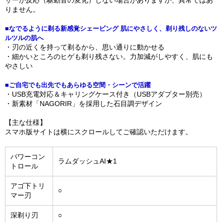
サーが反応（駆動音の変化）しない場合がありますが、異常ではあ
りません。
■なでるように剃る新感覚シェービング 肌にやさしく、剃り残しのないツ
ルツルの肌へ
・刃の近くを持って剃るから、思い通りに動かせる
・細かいところのヒゲも剃り残さない。力加減がしやすく、肌にも
やさしい
■ご自宅でも出先でもあらゆる空間・シーンで活躍
・USB充電対応＆キャリングケース付き（USBアダプター別売）
・新素材「NAGORIR」を採用した石目調デザイン
【主な仕様】
スマホ版サイトは横にスクロールしてご確認いただけます。
パワーコン
ラムダッシュAI★1
トロール
アゴ下トリ
○
マー刃
深剃り刃
○