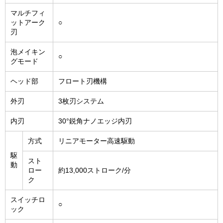
マルチフィ
ットアーク
○
刃
泡メイキン
○
グモード
ヘッド部
フロート刃機構
外刃
3枚刃システム
内刃
30°鋭角ナノエッジ内刃
方式
リニアモーター高速駆動
駆
スト
動
ロー
約13,000ストローク/分
ク
スイッチロ
○
ック