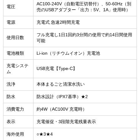
AC100-240V（自動電圧切替付）、50-60Hz（別
電圧
売のUSBアダプター「出力：5V、1A」使用時）
電源
充電式 急速2時間充電
フル充電し1日1回約3分間の使用で約14日間使用
使用日数
可能
電池種類
Li-ion（リチウムイオン）充電池
充電システ
USB充電【Type-C】
ム
洗浄
本体まるごと清潔水洗い
防水
防水設計（IPX7基準）★2
消費電力
約4W（AC100V 充電時）
表示
充電催促・3段階充電残量表示
海外使用
○★3★4