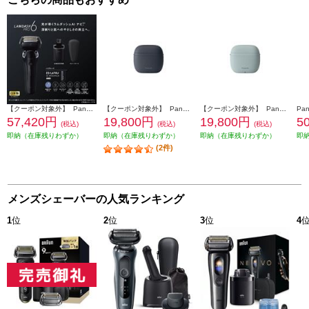
【クーポン対象外】 Panasonic メンズシェーバー ラムダッシュPRO 6枚刃 クラフトブラック ES-L670U-K
【クーポン対象外】 Panasonic ラムダッシュ パームインLITE 3枚刃 ディープネイビー ES-P330U-A
【クーポン対象外】 Panasonic ラムダッシュ パームインLITE 3枚刃 スモーキーブルー ES-P330U-B
57,420円
19,800円
19,800円
5
(税込)
(税込)
(税込)
即納（在庫残りわずか）
即納（在庫残りわずか）
即納（在庫残りわずか）
即
(2件)
メンズシェーバーの人気ランキング
1
位
2
位
3
位
4