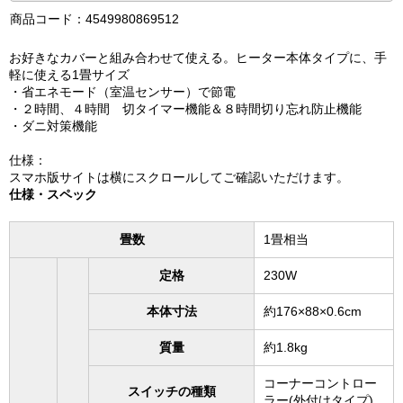
商品コード：4549980869512
お好きなカバーと組み合わせて使える。ヒーター本体タイプに、手
軽に使える1畳サイズ
・省エネモード（室温センサー）で節電
・２時間、４時間 切タイマー機能＆８時間切り忘れ防止機能
・ダニ対策機能
仕様：
スマホ版サイトは横にスクロールしてご確認いただけます。
仕様・スペック
畳数
1畳相当
定格
230W
本体寸法
約176×88×0.6cm
質量
約1.8kg
コーナーコントロー
スイッチの種類
ラー(外付けタイプ)