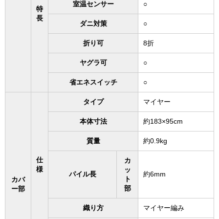
室温センサー
○
特
長
ダニ対策
○
折り可
8折
ヤグラ可
○
省エネスイッチ
○
タイプ
マイヤー
本体寸法
約183×95cm
質量
約0.9kg
仕
カ
様
ッ
パイル長
約6mm
ト
カバ
部
ー部
織り方
マイヤー編み