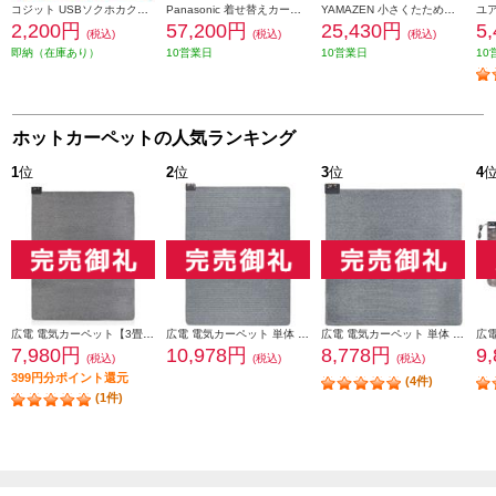
コジット USBソクホカクッション プラス[USB/過熱防止機能/温度3段階調節/ベージュ] 98378
Panasonic 着せ替えカーペット セットタイプ DC-3HAB5-T
YAMAZEN 小さくたためるホットカーペット フェイクファーカバーセット[3畳/当社比約23％節電モデル/ダニ対策/コタツ使用可/24折りコンパクト収納/ベージュ] YZPH-300-BE
2,200円
57,200円
25,430円
5
(税込)
(税込)
(税込)
即納（在庫あり）
10営業日
10営業日
10
ホットカーペットの人気ランキング
1
位
2
位
3
位
4
広電 電気カーペット【3畳/ホットカーペット/単体/小さくたためる接結製法/8時間OFF/ダニクリーン/暖房面切換】 VWU301H
広電 電気カーペット 単体 省エネサイズ3畳 小さくたためる VWU301UH
広電 電気カーペット 単体 省エネサイズ2畳 小さくたためる VWU201UH
7,980円
10,978円
8,778円
9
(税込)
(税込)
(税込)
399円分ポイント還元
(4件)
(1件)