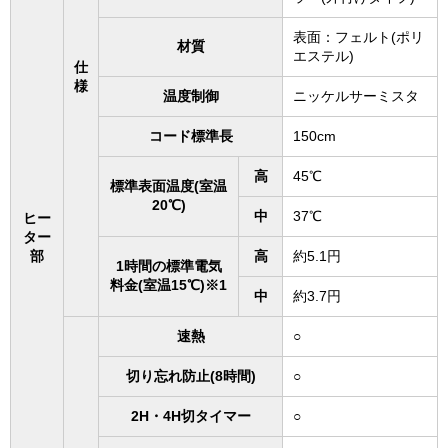
表面：フェルト(ポリ
材質
エステル)
仕
様
温度制御
ニッケルサーミスタ
コード標準長
150cm
高
45℃
標準表面温度(室温
20℃)
中
37℃
ヒー
ター
部
高
約5.1円
1時間の標準電気
料金(室温15℃)※1
中
約3.7円
速熱
○
切り忘れ防止(8時間)
○
2H・4H切タイマー
○