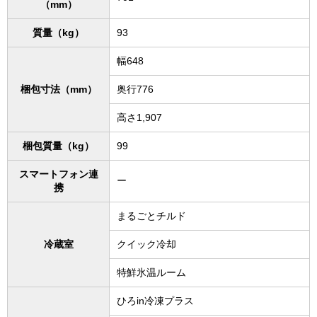
（mm）
質量（kg）
93
幅648
梱包寸法（mm）
奥行776
高さ1,907
梱包質量（kg）
99
スマートフォン連
ー
携
まるごとチルド
冷蔵室
クイック冷却
特鮮氷温ルーム
ひろin冷凍プラス