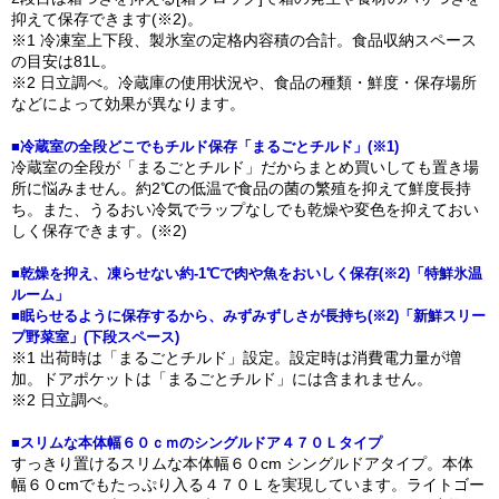
抑えて保存できます(※2)。
※1 冷凍室上下段、製氷室の定格内容積の合計。食品収納スペース
の目安は81L。
※2 日立調べ。冷蔵庫の使用状況や、食品の種類・鮮度・保存場所
などによって効果が異なります。
■冷蔵室の全段どこでもチルド保存「まるごとチルド」(※1)
冷蔵室の全段が「まるごとチルド」だからまとめ買いしても置き場
所に悩みません。約2℃の低温で食品の菌の繁殖を抑えて鮮度長持
ち。また、うるおい冷気でラップなしでも乾燥や変色を抑えておい
しく保存できます。(※2)
■乾燥を抑え、凍らせない約-1℃で肉や魚をおいしく保存(※2)「特鮮氷温
ルーム」
■眠らせるように保存するから、みずみずしさが長持ち(※2)「新鮮スリー
プ野菜室」(下段スペース)
※1 出荷時は「まるごとチルド」設定。設定時は消費電力量が増
加。ドアポケットは「まるごとチルド」には含まれません。
※2 日立調べ。
■スリムな本体幅６０ｃｍのシングルドア４７０Ｌタイプ
すっきり置けるスリムな本体幅６０cm シングルドアタイプ。本体
幅６０cmでもたっぷり入る４７０Ｌを実現しています。ライトゴー