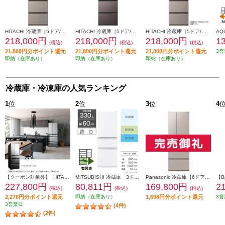
HITACHI 冷蔵庫［5ドア/右開き/470L/ライトゴールド] ★大型配送対象商品 R-HWS47X-N
HITACHI 冷蔵庫［5ドア/右開き/470L/ブラストモーブグレー] ★大型配送対象商品 R-HWS47X-H
HITACHI 冷蔵庫［5ドア/左開き/470L/ライトゴールド] ★大型配送対象商品 R-HWS47XL-N
218,000円
218,000円
218,000円
1
(税込)
(税込)
(税込)
21,800円分ポイント還元
21,800円分ポイント還元
21,800円分ポイント還元
3営
即納（在庫あり）
即納（在庫あり）
即納（在庫あり）
冷蔵庫・冷凍庫の人気ランキング
1
位
2
位
3
位
4
【クーポン対象外】 HITACHI 冷蔵庫【6ドア/観音開き/540L/クリスタルミラー】 ★大型配送対象商品 R-HXC54X-X
MITSUBISHI 冷蔵庫 3ドア/右開き/330L/ホワイト ★大型配送対象商品 MR-C33M-W
Panasonic 冷蔵庫【6ドア/観音開き/501L/ベージュ】★大型配送対象商品 NR-F50EX1-C
227,800円
80,811円
169,800円
2
(税込)
(税込)
(税込)
2,278円分ポイント還元
即納（在庫あり）
1,698円分ポイント還元
3営
3営業日
(4件)
(2件)