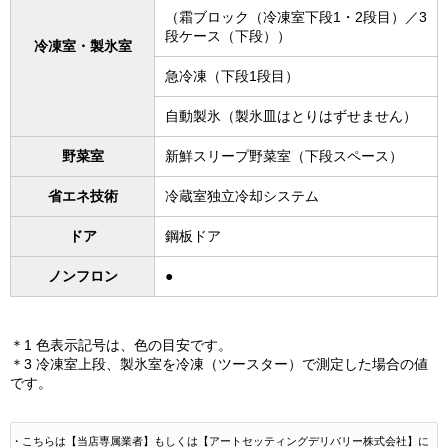
（霜ブロック（冷凍室下段1・2段目）／3
段ケース（下段））
冷凍室・製氷室
急冷凍（下段1段目）
自動製氷（製氷皿はとりはずせません）
野菜室
新鮮スリープ野菜室（下段スペース）
省エネ技術
冷蔵室独立冷却システム
ドア
鋼板ドア
ノンフロン
●
＊1 色表示記号は、色の目安です。
＊3 冷凍室上段、製氷室を冷凍（ツースター）で測定した場合の値
です。
・こちらは【当店専属業者】もしくは【アートセッティングデリバリー株式会社】に