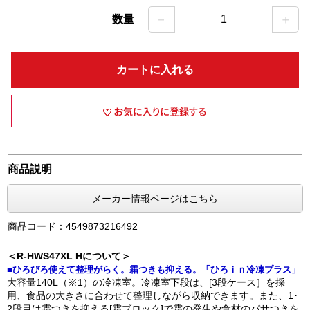
－
＋
数量
1
カートに入れる
商品説明
メーカー情報ページはこちら
商品コード：4549873216492
＜R-HWS47XL Hについて＞
■ひろびろ使えて整理がらく。霜つきも抑える。「ひろｉｎ冷凍プラス」
大容量140L（※1）の冷凍室。冷凍室下段は、[3段ケース］を採
用、食品の大きさに合わせて整理しながら収納できます。また、1･
2段目は霜つきを抑える[霜ブロック]で霜の発生や食材のパサつきを