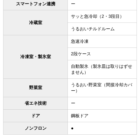
スマートフォン連携
ー
サッと急冷却（2・3段目）
冷蔵室
うるおいチルドルーム
急速冷凍
2段ケース
冷凍室・製氷室
自動製氷（製氷皿は取りはずせ
ません）
うるおい野菜室（間接冷却カバ
野菜室
ー）
省エネ技術
ー
ドア
鋼板ドア
ノンフロン
●