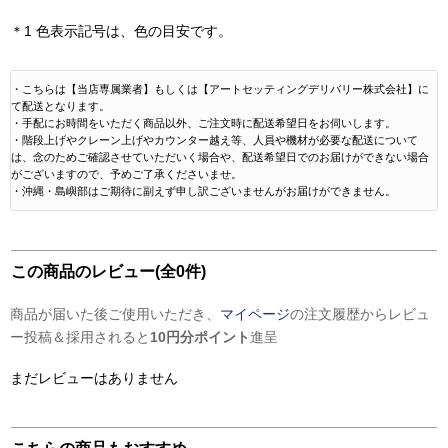
＊1 色表示記号は、色の目安です。
・こちらは【当店専属業者】もしくは【アートセッティングデリバリー株式会社】に
て配送となります。
・手配にお時間をいただく商品以外、ご注文時に配送希望日をお伺いします。
・階段上げやクレーン上げやカウンター越え等、人員や機材が必要な配送について
は、念のためご確認させていただいく場合や、配送希望日でのお届けができない場合
がございますので、予めご了承くださいませ。
・沖縄・島嶼部はご期待に副えず申し訳ございませんがお届けができません。
この商品のレビュー(全0件)
商品が届いた後ご使用いただき、
マイページ
の注文履歴からレビュ
ー投稿＆採用されると
10円分ポイント
進呈
まだレビューはありません