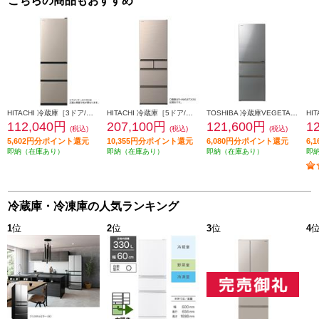
こちらの商品もおすすめ
HITACHI 冷蔵庫［3ドア/右開き/315L/ライトゴールド] ★大型配送対象商品 R-V32X-N
HITACHI 冷蔵庫［5ドア/左開き/470L/ライトゴールド] ★大型配送対象商品 R-HWS47XL-N
TOSHIBA 冷蔵庫VEGETA【3ドア/左開き/356L/アッシュグレージュ】 ★大型配送対象商品 GR-Y36SVL-ZH
112,040円
207,100円
121,600円
1
(税込)
(税込)
(税込)
5,602円分ポイント還元
10,355円分ポイント還元
6,080円分ポイント還元
6,
即納（在庫あり）
即納（在庫あり）
即納（在庫あり）
即
冷蔵庫・冷凍庫の人気ランキング
1
位
2
位
3
位
4