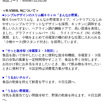
商品コード：4549873214238
＜R-V38XL Nについて＞
■シンプルデザインのスリム幅６０ｃｍ「まんなか野菜」
幅６０cmでスリムな、まんなか野菜室タイプ。インテリアになじみ
やすいシンプルでフラットなデザインを採用。キッチンに調和する
美しいたたずまい、ヘアライン調の鋼板ドアで、高い質感を表現し
ました。グラファイトシルバー（S）、ライトゴールド（N）の2色
展開。また、小物をまとめて冷蔵室の棚の好きな位置に入れられる
「小物ケース(卵スタンド付き)」を採用しています。
■「サッと急冷却（冷蔵室２・３段目）」
食品を急いで冷やしたいときに便利な急冷却機能。冷蔵室２・３段
目の冷気の風量を一定時間増やすことで、食品を早く冷却します。
お出かけ前にお弁当を冷ましたいとき、急いで飲み物を冷やしたい
ときに便利です。※設定時は消費電力量が増えます。
■「うるおいチルド」
食品の乾燥を抑えて鮮度を守ります。※日立調べ。
■「うるおい野菜室」
冷気を直接当てない間接冷却で、野菜の乾燥を抑えます。※日立調
べ。