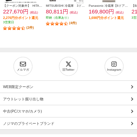
【クーポン対象外】 HITACHI 冷蔵庫【6ドア/観音開き/540L/クリスタルミラー】 ★大型配送対象商品 R-HXC54X-X
MITSUBISHI 冷蔵庫 3ドア/右開き/330L/ホワイト ★大型配送対象商品 MR-C33M-W
Panasonic 冷蔵庫【6ドア/観音開き/501L/ベージュ】★大型配送対象商品 NR-F50EX1-C
227,670円
80,811円
169,800円
2
(税込)
(税込)
(税込)
2,276円分ポイント還元
即納（在庫あり）
1,698円分ポイント還元
3営
3営業日
(4件)
(2件)
メルマガ
旧Twitter
Instagram
WEB限定クーポン
アウトレット掘り出し物
中古(PC/スマホ/カメラ)
ノジマのプライベートブランド