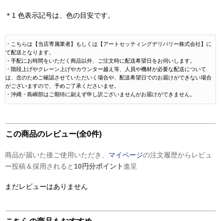
＊1 色表示記号は、色の目安です。
・こちらは【当店専属業者】もしくは【アートセッティングデリバリー株式会社】に
て配送となります。
・手配にお時間をいただく商品以外、ご注文時に配送希望日をお伺いします。
・階段上げやクレーン上げやカウンター越え等、人員や機材が必要な配送について
は、念のためご確認させていただいく場合や、配送希望日でのお届けができない場合
がございますので、予めご了承くださいませ。
・沖縄・島嶼部はご期待に副えず申し訳ございませんがお届けができません。
この商品のレビュー(全0件)
商品が届いた後ご使用いただき、
マイページ
の注文履歴からレビュ
ー投稿＆採用されると
10円分ポイント
進呈
まだレビューはありません