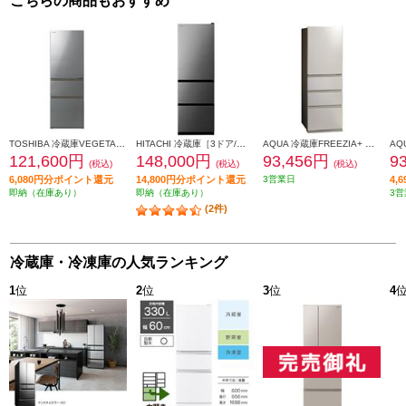
こちらの商品もおすすめ
TOSHIBA 冷蔵庫VEGETA【3ドア/左開き/356L/アッシュグレージュ】 ★大型配送対象商品 GR-Y36SVL-ZH
HITACHI 冷蔵庫［3ドア/右開き/375L/グラファイトシルバー] ★大型配送対象商品 R-V38X-S
AQUA 冷蔵庫FREEZIA+ ［4ドア/左開き/362L/ブライトシャンパン］ ★大型配送対象商品 AQR-S36A-LN
121,600円
148,000円
93,456円
9
(税込)
(税込)
(税込)
6,080円分ポイント還元
14,800円分ポイント還元
3営業日
4,
即納（在庫あり）
即納（在庫あり）
3営
(2件)
冷蔵庫・冷凍庫の人気ランキング
1
位
2
位
3
位
4