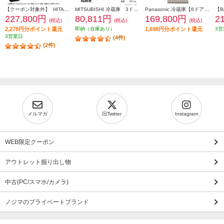
【クーポン対象外】 HITACHI 冷蔵庫【6ドア/観音開き/540L/クリスタルミラー】 ★大型配送対象商品 R-HXC54X-X
MITSUBISHI 冷蔵庫 3ドア/右開き/330L/ホワイト ★大型配送対象商品 MR-C33M-W
Panasonic 冷蔵庫【6ドア/観音開き/501L/ベージュ】★大型配送対象商品 NR-F50EX1-C
227,800円
80,811円
169,800円
2
(税込)
(税込)
(税込)
2,278円分ポイント還元
即納（在庫あり）
1,698円分ポイント還元
3営
3営業日
(4件)
(2件)
メルマガ
旧Twitter
Instagram
WEB限定クーポン
アウトレット掘り出し物
中古(PC/スマホ/カメラ)
ノジマのプライベートブランド