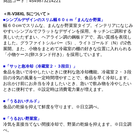
商品コード：4549873214221
＜R-V38XL Sについて＞
■シンプルデザインのスリム幅６０ｃｍ「まんなか野菜」
幅６０cmでスリムな、まんなか野菜室タイプ。インテリアになじみ
やすいシンプルでフラットなデザインを採用。キッチンに調和する
美しいたたずまい、ヘアライン調の鋼板ドアで、高い質感を表現し
ました。グラファイトシルバー（S）、ライトゴールド（N）の2色
展開。また、小物をまとめて冷蔵室の棚の好きな位置に入れられる
「小物ケース(卵スタンド付き)」を採用しています。
■「サッと急冷却（冷蔵室２・３段目）」
食品を急いで冷やしたいときに便利な急冷却機能。冷蔵室２・３段
目の冷気の風量を一定時間増やすことで、食品を早く冷却します。
お出かけ前にお弁当を冷ましたいとき、急いで飲み物を冷やしたい
ときに便利です。※設定時は消費電力量が増えます。
■「うるおいチルド」
食品の乾燥を抑えて鮮度を守ります。※日立調べ。
■「うるおい野菜室」
冷気を直接当てない間接冷却で、野菜の乾燥を抑えます。※日立調
べ。