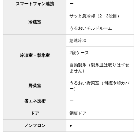
スマートフォン連携
ー
サッと急冷却（2・3段目）
冷蔵室
うるおいチルドルーム
急速冷凍
2段ケース
冷凍室・製氷室
自動製氷（製氷皿は取りはずせ
ません）
うるおい野菜室（間接冷却カバ
野菜室
ー）
省エネ技術
ー
ドア
鋼板ドア
ノンフロン
●