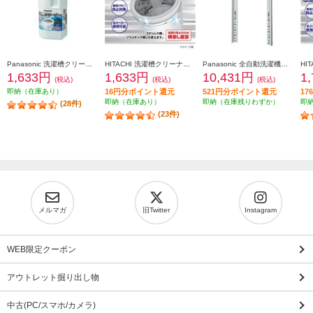
Panasonic 洗濯槽クリーナー（塩素系）【縦型洗濯機用/腐食（サビ）防止対応/1回分】 N-W1A
HITACHI 洗濯槽クリーナー【タテ型・ドラム式対応/腐食（サビ）防止対策/1回分】 SK-1500
Panasonic 全自動洗濯機専用直付ユニット台【シルバー】 N-UD72-S
1,633円
1,633円
10,431円
1
(税込)
(税込)
(税込)
即納（在庫あり）
16円分ポイント還元
521円分ポイント還元
1
即納（在庫あり）
即納（在庫残りわずか）
即
(28件)
(23件)
メルマガ
旧Twitter
Instagram
WEB限定クーポン
アウトレット掘り出し物
中古(PC/スマホ/カメラ)