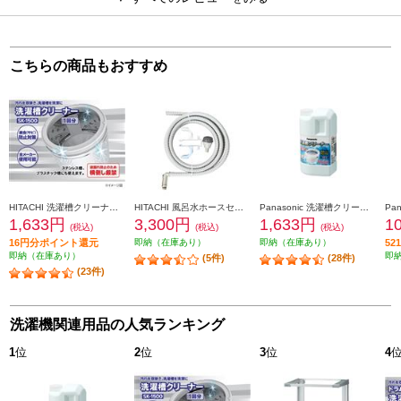
こちらの商品もおすすめ
HITACHI 洗濯槽クリーナー【タテ型・ドラム式対応/腐食（サビ）防止対策/1回分】 SK-1500
HITACHI 風呂水ホースセット【風呂水ホース４ｍ・クリーンフィルタ・ホースハンガー】 FHS-4A
Panasonic 洗濯槽クリーナー（塩素系）【縦型洗濯機用/腐食（サビ）防止対応/1回分】 N-W1A
1,633円
3,300円
1,633円
1
(税込)
(税込)
(税込)
16円分ポイント還元
即納（在庫あり）
即納（在庫あり）
5
即納（在庫あり）
即
(5件)
(28件)
(23件)
洗濯機関連用品の人気ランキング
1
位
2
位
3
位
4