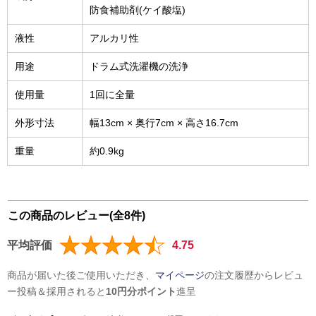
防食補助剤(ケイ酸塩)
液性
アルカリ性
用途
ドラム式洗濯機の洗浄
使用量
1回に全量
外形寸法
幅13cm × 奥行7cm × 高さ16.7cm
重量
約0.9kg
この商品のレビュー(全8件)
平均評価
4.75
商品が届いた後ご使用いただき、
マイページ
の注文履歴からレビュ
ー投稿＆採用されると
10円分ポイント
進呈