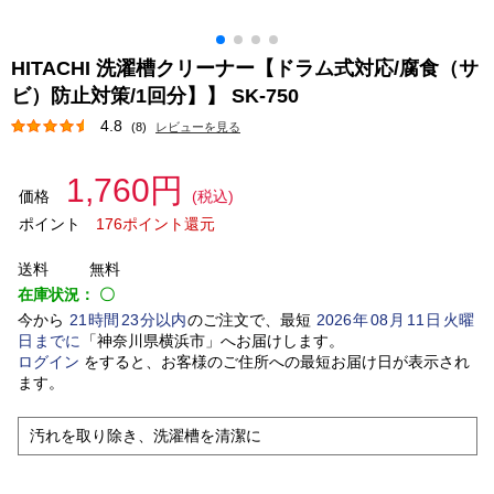
HITACHI 洗濯槽クリーナー【ドラム式対応/腐食（サ
ビ）防止対策/1回分】】 SK-750
4.8
(8)
レビューを見る
1,760円
価格
(税込)
ポイント
176ポイント還元
送料
無料
在庫状況：
〇
今から
21
時間
23
分以内
のご注文で、最短
2026
年
08
月
11
日
火曜
日
までに
「
神奈川県横浜市
」
へお届けします。
ログイン
をすると、お客様のご住所への最短お届け日が表示され
ます。
汚れを取り除き、洗濯槽を清潔に