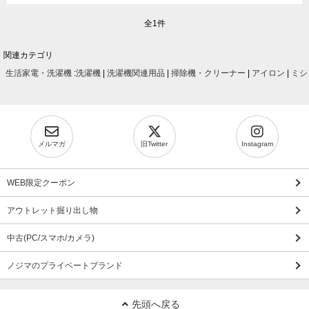
全1件
関連カテゴリ
生活家電・洗濯機
:
洗濯機
|
洗濯機関連用品
|
掃除機・クリーナー
|
アイロン
|
ミシ
メルマガ
旧Twitter
Instagram
WEB限定クーポン
アウトレット掘り出し物
中古(PC/スマホ/カメラ)
ノジマのプライベートブランド
先頭へ戻る