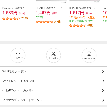
Panasonic 洗濯槽クリーナー（塩素系）【縦型洗濯機用/腐食（サビ）防止対応/1回分】 N-W1A
HITACHI 洗濯槽クリーナー【タテ型・ドラム式対応/腐食（サビ）防止対策/1回分】 SK-1500
HITACHI 洗濯槽クリーナー【ドラム式対応/腐食（サビ）防止対策/1回分】】 SK-750
1,633円
1,467円
1,617円
1
(税込)
(税込)
(税込)
5営業日
161円分ポイント還元
5
(28件)
即納（在庫残りわずか）
即
(23件)
(8件)
メルマガ
旧Twitter
Instagram
WEB限定クーポン
アウトレット掘り出し物
中古(PC/スマホ/カメラ)
ノジマのプライベートブランド