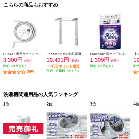
こちらの商品もおすすめ
HITACHI 風呂水ホースセット【風呂水ホース４ｍ・クリーンフィルタ・ホースハンガー】 FHS-4A
Panasonic 全自動洗濯機専用直付ユニット台【シルバー】 N-UD72-S
Panasonic 極ラク汚れはがし N-GY1
3,300円
10,431円
1,309円
1
(税込)
(税込)
(税込)
即納（在庫あり）
521円分ポイント還元
即納（在庫あり）
即
即納（在庫残りわずか）
(5件)
洗濯機関連用品の人気ランキング
1
位
2
位
3
位
4