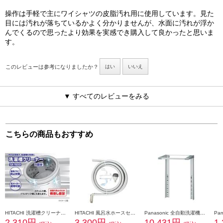
操作は手軽で主にワイシャツの皮脂汚れ用に使用しています。見た
目には汚れが落ちているかよく分かりませんが、水面に汚れが浮か
んでくるので思ったより効果を実感でき購入して良かったと思いま
す。
このレビューは参考になりましたか？
はい
いいえ
▼ すべてのレビューをみる
こちらの商品もおすすめ
HITACHI 洗濯槽クリーナー【タテ型・ドラム式対応/腐食（サビ）防止対策/1回分】 SK-1500
HITACHI 風呂水ホースセット【風呂水ホース４ｍ・クリーンフィルタ・ホースハンガー】 FHS-4A
Panasonic 全自動洗濯機専用直付ユニット台【シルバー】 N-UD72-S
2,310円
3,300円
10,431円
1