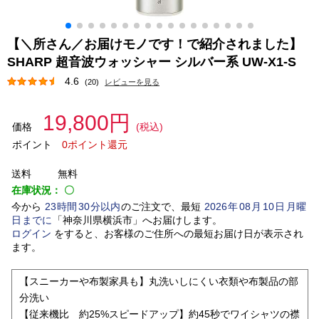
【＼所さん／お届けモノです！で紹介されました】
SHARP 超音波ウォッシャー シルバー系 UW-X1-S
4.6
(20)
レビューを見る
19,800円
価格
(税込)
ポイント
0ポイント還元
送料
無料
在庫状況：
〇
今から
23
時間
30
分以内
のご注文で、最短
2026
年
08
月
10
日
月曜
日
までに
「
神奈川県横浜市
」
へお届けします。
ログイン
をすると、お客様のご住所への最短お届け日が表示され
ます。
【スニーカーや布製家具も】丸洗いしにくい衣類や布製品の部
分洗い
【従来機比 約25%スピードアップ】約45秒でワイシャツの襟