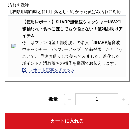
汚れを洗浄
【衣類用漂白時と併用】落としづらかった黄ばみ汚れに対応
【使用レポート】SHARP超音波ウォッシャーUW-X1
襟袖汚れ・食べこぼしでもう悩まない！便利お助けア
イテム
今回はファン待望！部分洗いの名人「SHARP超音波
ウォッシャー」がパワーアップして新登場したという
ことで、 早速お借りして使ってみました。進化した
ポイントと汚れ落ちの様子を動画でお伝えします。
レポート記事をチェック
－
＋
数量
1
カートに入れる