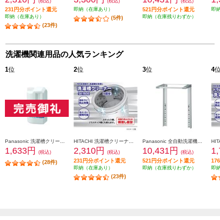
(税込)
(税込)
(税込)
231円分ポイント還元
即納（在庫あり）
521円分ポイント還元
即
即納（在庫あり）
即納（在庫残りわずか）
(5件)
(23件)
洗濯機関連用品の人気ランキング
1
位
2
位
3
位
4
Panasonic 洗濯槽クリーナー（塩素系）【縦型洗濯機用/腐食（サビ）防止対応/1回分】 N-W1A
HITACHI 洗濯槽クリーナー【タテ型・ドラム式対応/腐食（サビ）防止対策/1回分】 SK-1500
Panasonic 全自動洗濯機専用直付ユニット台【シルバー】 N-UD72-S
1,633円
2,310円
10,431円
1
(税込)
(税込)
(税込)
231円分ポイント還元
521円分ポイント還元
1
(28件)
即納（在庫あり）
即納（在庫残りわずか）
即
(23件)