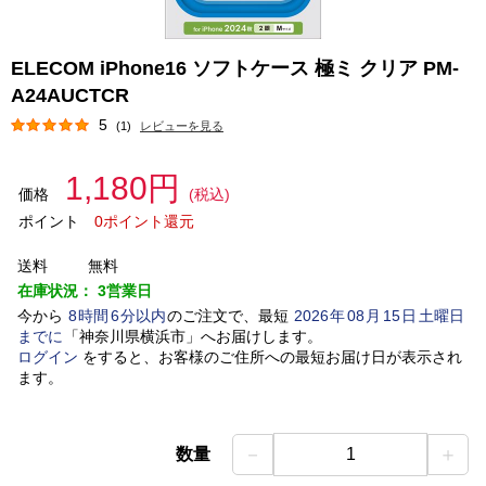
ELECOM iPhone16 ソフトケース 極ミ クリア PM-
A24AUCTCR
5
(1)
レビューを見る
1,180円
価格
(税込)
ポイント
0ポイント還元
送料
無料
在庫状況：
3営業日
今から
8
時間
6
分以内
のご注文で、最短
2026
年
08
月
15
日
土曜日
までに
「
神奈川県横浜市
」
へお届けします。
ログイン
をすると、お客様のご住所への最短お届け日が表示され
ます。
－
＋
数量
1