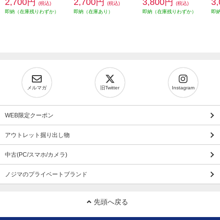
2,700円
2,700円
3,800円
3
(税込)
(税込)
(税込)
即納（在庫残りわずか）
即納（在庫あり）
即納（在庫残りわずか）
即
メルマガ
旧Twitter
Instagram
WEB限定クーポン
アウトレット掘り出し物
中古(PC/スマホ/カメラ)
ノジマのプライベートブランド
先頭へ戻る