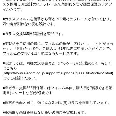
スを採用し3D設計のPETフレームで角割れを防ぐ画面保護ガラスフ
ィルムです。
■ガラスフィルムを衝撃から守るPET素材のフレームが付いており、
四つ角が割れない安心設計です。
■ガラス交換365日保証付き製品です。
■本製品をご使用の際に、フィルムの角が「欠けた」、「ヒビが入っ
た」、「割れた」場合、ご購入より1年以内に申請いただくことで、
フィルムの交換が1回可能になるサービスです。
■※詳しくは、同梱の説明書またはパッケージに記載のQR、もしく
はこちら
(https://www.elecom.co.jp/support/cellphone/glass_film/index2.html)
にてご確認ください。
■※ガラス交換365日保証にはフィルム本体、購入日が確認できる証
明書(レシートなど)が必要です。
■端末の画面と同じ、強じんなGorilla(R)ガラスを採用しています。
■高精細な画質を損ねない高い透明度を実現します。