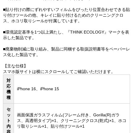
■貼り付けの際にずれやすいフィルムをぴったり位置合わせできる貼
り付けツールの他、キレイに貼り付けるためのクリーニングクロ
ス、ホコリ取りシールが付属しています。
■環境認定基準を1つ以上満たし、『THINK ECOLOGY』マークを表
示した製品です。
■廃棄物削減に取り組み、製品に同梱する取扱説明書等をペーパーレ
ス化した製品です。
【主な仕様】
スマホ版サイトは横にスクロールしてご確認いただけます。
対
応
iPhone 16、iPhone 15
機
種
セ
ッ
画面保護ガラスフィルム(フレーム付き、Gorilla(R)ガラ
ト
ス、高透明タイプ)×1、クリーニングクロス(乾式)×1、ホコ
内
リ取りシール×1、貼り付けツール×1
容