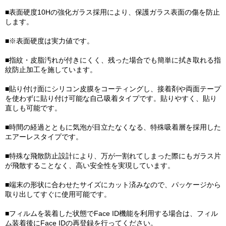
■表面硬度10Hの強化ガラス採用により、保護ガラス表面の傷を防止
します。
■※表面硬度は実力値です。
■指紋・皮脂汚れが付きにくく、残った場合でも簡単に拭き取れる指
紋防止加工を施しています。
■貼り付け面にシリコン皮膜をコーティングし、接着剤や両面テープ
を使わずに貼り付け可能な自己吸着タイプです。貼りやすく、貼り
直しも可能です。
■時間の経過とともに気泡が目立たなくなる、特殊吸着層を採用した
エアーレスタイプです。
■特殊な飛散防止設計により、万が一割れてしまった際にもガラス片
が飛散することなく、高い安全性を実現しています。
■端末の形状に合わせたサイズにカット済みなので、パッケージから
取り出してすぐに使用可能です。
■フィルムを装着した状態でFace ID機能を利用する場合は、フィル
ム装着後にFace IDの再登録を行ってください。