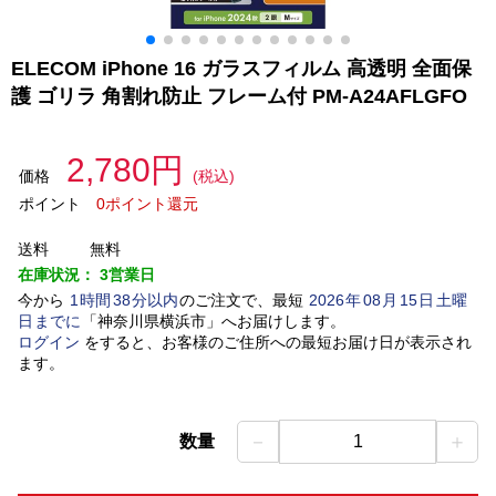
ELECOM iPhone 16 ガラスフィルム 高透明 全面保
護 ゴリラ 角割れ防止 フレーム付 PM-A24AFLGFO
2,780円
価格
(税込)
ポイント
0ポイント還元
送料
無料
在庫状況：
3営業日
今から
1
時間
38
分以内
のご注文で、最短
2026
年
08
月
15
日
土曜
日
までに
「
神奈川県横浜市
」
へお届けします。
ログイン
をすると、お客様のご住所への最短お届け日が表示され
ます。
－
＋
数量
1