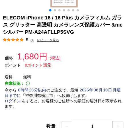
ELECOM iPhone 16 / 16 Plus カメラフィルム ガラ
ス グリッター 高透明 カメラレンズ保護カバー &me
シルバー PM-A24AFLLP5SVG
5
(1)
レビューを見る
1,680円
価格
(税込)
ポイント
0ポイント還元
送料
無料
在庫状況：
〇
今から
0
時間
26
分以内
のご注文で、最短
2026
年
08
月
10
日
月曜
日
までに
「
神奈川県横浜市
」
へお届けします。
ログイン
をすると、お客様のご住所への最短お届け日が表示され
ます。
－
＋
数量
1