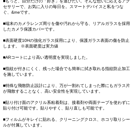
■もっと、自分だけの「好き」を選びたい。そんな想いに応えるアク
セサリーで、お気に入りの毎日を。スマートデバイスと私をつな
ぐ、&meです。
■端末のカメラレンズ周りを傷や汚れから守る、リアルガラスを採用
したカメラ保護カバーです。
■表面硬度10Hの強化ガラス採用により、保護ガラス表面の傷を防止
します。 ※表面硬度は実力値
■ARコートにより高い透明度を実現しました。
■指紋が付きにくく、残った場合でも簡単に拭き取れる指紋防止加工
を施しています。
■特殊な飛散防止設計により、万が一割れてしまった際にもガラス片
が飛散することなく、高い安全性を実現しています。
■貼り付け面のアクリル系粘着剤は、接着剤や両面テープを使わずに
貼り付け可能です。貼りやすく、貼り直しも可能です。
■フィルムがキレイに貼れる、クリーニングクロス、ホコリ取りシー
ルが付属しています。