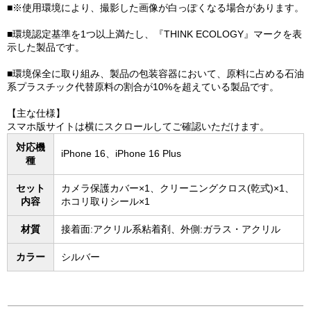
■※使用環境により、撮影した画像が白っぽくなる場合があります。
■環境認定基準を1つ以上満たし、『THINK ECOLOGY』マークを表
示した製品です。
■環境保全に取り組み、製品の包装容器において、原料に占める石油
系プラスチック代替原料の割合が10%を超えている製品です。
【主な仕様】
スマホ版サイトは横にスクロールしてご確認いただけます。
対応機
iPhone 16、iPhone 16 Plus
種
セット
カメラ保護カバー×1、クリーニングクロス(乾式)×1、
内容
ホコリ取りシール×1
材質
接着面:アクリル系粘着剤、外側:ガラス・アクリル
カラー
シルバー