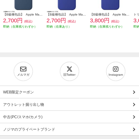
【B級梱包品】 Apple MagSafe対応 iPhone16 Pro MAX シリコーンケースデニム MYYU3FE-A
【B級梱包品】 Apple MagSafe対応 iPhone16 Pro シリコーンケース－ウルトラマリン MYYP3FE-A
【B級梱包品】 Apple MagSafe対応 iPhone 16 シリコーンケースウルトラマリン MYY63FE-A
2,700円
2,700円
3,800円
3
(税込)
(税込)
(税込)
即納（在庫残りわずか）
即納（在庫あり）
即納（在庫残りわずか）
即
メルマガ
旧Twitter
Instagram
WEB限定クーポン
アウトレット掘り出し物
中古(PC/スマホ/カメラ)
ノジマのプライベートブランド