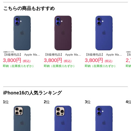
こちらの商品もおすすめ
【B級梱包品】 Apple MagSafe対応 iPhone 16 シリコーンケースデニム MYY23FE-A
【B級梱包品】 Apple MagSafe対応 iPhone 16 シリコーンケースプラム MYY43FE-A
【B級梱包品】 Apple MagSafe対応 iPhone 16 シリコーンケースウルトラマリン MYY63FE-A
3,800円
3,800円
3,800円
2
(税込)
(税込)
(税込)
即納（在庫残りわずか）
即納（在庫残りわずか）
即納（在庫残りわずか）
即
iPhone16の人気ランキング
1
位
2
位
3
位
4