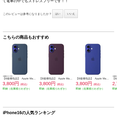
て電車の中でもストレスフリーです！！
このレビューは参考になりましたか？
はい
いいえ
こちらの商品もおすすめ
【B級梱包品】 Apple MagSafe対応 iPhone 16 シリコーンケースデニム MYY23FE-A
【B級梱包品】 Apple MagSafe対応 iPhone 16 シリコーンケースプラム MYY43FE-A
【B級梱包品】 Apple MagSafe対応 iPhone 16 シリコーンケースウルトラマリン MYY63FE-A
3,800円
3,800円
3,800円
2
(税込)
(税込)
(税込)
即納（在庫残りわずか）
即納（在庫残りわずか）
即納（在庫残りわずか）
即
iPhone16の人気ランキング