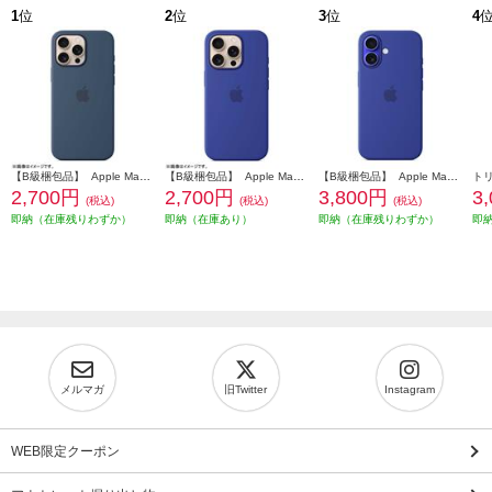
1
位
2
位
3
位
4
【B級梱包品】 Apple MagSafe対応 iPhone16 Pro MAX シリコーンケースデニム MYYU3FE-A
【B級梱包品】 Apple MagSafe対応 iPhone16 Pro シリコーンケース－ウルトラマリン MYYP3FE-A
【B級梱包品】 Apple MagSafe対応 iPhone 16 シリコーンケースウルトラマリン MYY63FE-A
2,700円
2,700円
3,800円
3
(税込)
(税込)
(税込)
即納（在庫残りわずか）
即納（在庫あり）
即納（在庫残りわずか）
即
メルマガ
旧Twitter
Instagram
WEB限定クーポン