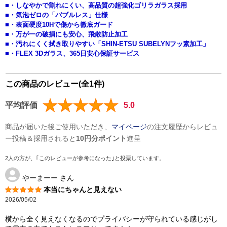
■・しなやかで割れにくい、高品質の超強化ゴリラガラス採用
■・気泡ゼロの「バブルレス」仕様
■・表面硬度10Hで傷から徹底ガード
■・万が一の破損にも安心、飛散防止加工
■・汚れにくく拭き取りやすい「SHIN-ETSU SUBELYNフッ素加工」
■・FLEX 3Dガラス、365日安心保証サービス
この商品のレビュー(全1件)
平均評価
5.0
商品が届いた後ご使用いただき、
マイページ
の注文履歴からレビュ
ー投稿＆採用されると
10円分ポイント
進呈
2人の方が、｢このレビューが参考になった｣と投票しています。
やーまーー
さん
本当にちゃんと見えない
2026/05/02
横から全く見えなくなるのでプライバシーが守られている感じがし