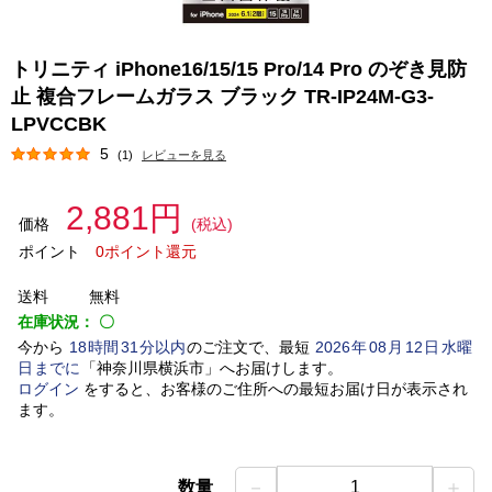
トリニティ iPhone16/15/15 Pro/14 Pro のぞき見防
止 複合フレームガラス ブラック TR-IP24M-G3-
LPVCCBK
5
(1)
レビューを見る
2,881円
価格
(税込)
ポイント
0ポイント還元
送料
無料
在庫状況：
〇
今から
18
時間
31
分以内
のご注文で、最短
2026
年
08
月
12
日
水曜
日
までに
「
神奈川県横浜市
」
へお届けします。
ログイン
をすると、お客様のご住所への最短お届け日が表示され
ます。
－
＋
数量
1