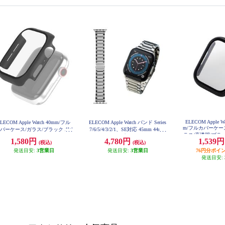
ELECOM Apple Wat
LECOM Apple Watch 40mm/フル
ELECOM Apple Watch バンド Series
m/フルカバーケー
バーケース/ガラス/ブラック AW
7/6/5/4/3/2/1、SE対応 45mm 44mm
ラス/高透明/ブラック
-40CSPCGBK
42mm バンド プレミアムステンレ
1,580円
4,780円
1,539
B
(税込)
(税込)
ス 3連タイプ シルバー AW-44BDS
S3SV
発送目安:
3営業日
発送目安:
3営業日
76円分ポイ
発送目安: