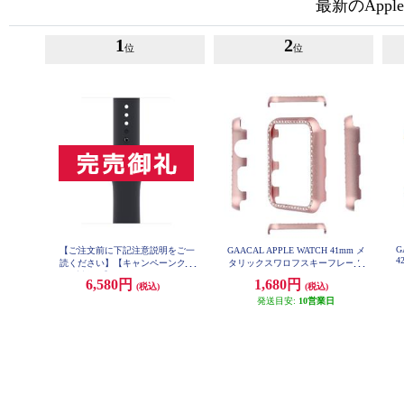
最新のAppl
1
2
位
位
G
【ご注文前に下記注意説明をご一
GAACAL APPLE WATCH 41mm メ
4
読ください】【キャンペーンクー
タリックスワロフスキーフレーム
ポン対象外】 Apple Apple Watch 純
ピンク W00290P5
6,580円
1,680円
(税込)
(税込)
正アクセサリー【45mmケース用
ミッドナイトスポーツバンド - レ
発送目安:
10営業日
ギュラー】 MKUQ3FE-A