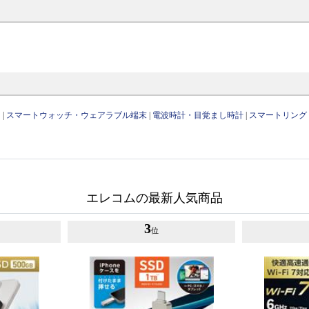
リ
|
スマートウォッチ・ウェアラブル端末
|
電波時計・目覚まし時計
|
スマートリング
エレコムの最新人気商品
3
位