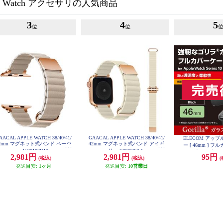
e Watch アクセサリの人気商品
3
4
5
位
位
AACAL APPLE WATCH 38/40/41/
GAACAL APPLE WATCH 38/40/41/
ELECOM アッ
2mm マグネット式バンド ベージ
42mm マグネット式バンド アイボ
ー [ 46mm ] 
ュ W00186BJA
リー W00186AA
ラス 表面硬度10
2,981円
2,981円
95円
(税込)
(税込)
(
防止 2重構造 ブラッ
GO
発送目安:
1ヶ月
発送目安:
10営業日