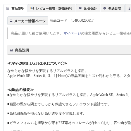
商品説明
レビュー投稿・評価(0件)
延長保証
発送目安
商品コード：
4549550206617
メーカー情報ページ
商品が届いた後ご使用いただき、
マイページ
の注文履歴からレビュー投稿＆
商品説明
≪AW-20MFLGFRBKについて≫
なめらかな指滑りを実現するリアルガラスを採用。
Apple Watch SE、Series 6、5、4 [44mm]の液晶画面をキズや汚れか
≪商品の概要≫
■なめらかな指滑りを実現するリアルガラスを採用。Apple Watch SE、Seri
■画面の隅から隅までしっかり保護できるフルラウンド設計です。
■高精細液晶を損ねない高い透明度を実現します。
■ガラスフィルムを衝撃から守るPET素材のフレームが付いており、四つ角が