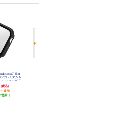
ch series7 45m
ELECOM Apple Watch 41/40/38mm/
ELECOM アップルウォッチ バン
ス/プレミアムガ
バンド/シリコン/ニュアンスカラ
ド [ 42 41 40 38mm ] シリコン ベ
 AW-21AFCG
ー/アイボリー AW-41BDSCGIV
ルト 耐衝撃 ニュアンスカラー ピ
円
1,980円
1,980円
K
(税込)
(税込)
(税込)
ンク AW-41BDSCGPN
ント還元
発送目安:
3営業日
発送目安:
3営業日
3営業日
(1件)