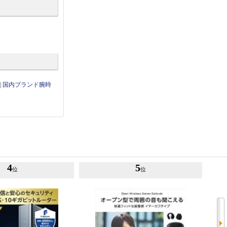
|
国内ブランド腕時
4
5
位
位