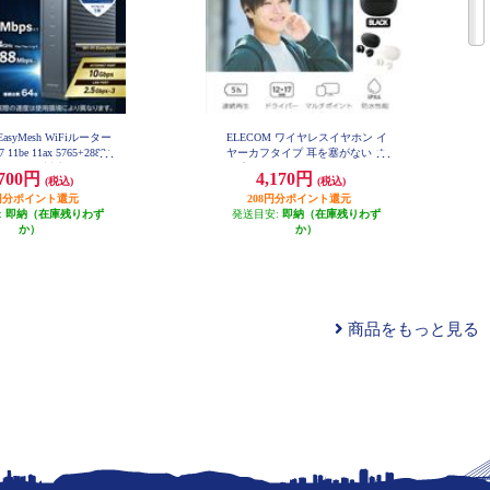
EasyMesh WiFiルーター
ELECOM ワイヤレスイヤホン イ
 11be 11ax 5765+2882+
ヤーカフタイプ 耳を塞がない オ
Pv6 (IPoE)対応 有線 10G
ープンイヤー Bluetooth 5.4 マルチ
,700円
4,170円
(税込)
(税込)
セキュリティ搭載 ブラック
ポイント 軽量 ブラック LBT-OWS
C-BE94XSD-B
03BK
35円分ポイント還元
208円分ポイント還元
:
即納（在庫残りわず
発送目安:
即納（在庫残りわず
か）
か）
商品をもっと見る