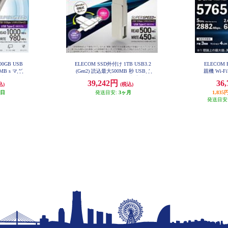
00GB USB
ELECOM SSD外付け 1TB USB3.2
ELECOM 
0MB s マグ
(Gen2) 読込最大500MB 秒 USBメ
親機 Wi-Fi7
ーブル一体型
モリ型 ポータブル 回転式 高速 Ty
688Mbps I
39,242円
36
込)
(税込)
-EPB050
peC USB-A両対応 シルバー ESD-E
bps AI
PA1000GSV
WR
業日
発送目安:
3ヶ月
1,8
発送目安