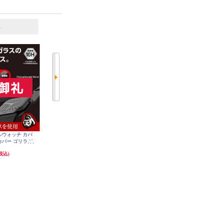
6
7
位
位
位
プルウォッチ カバ
【SE3対応】 ＥＬＥＣＯＭ AppleW
ELECOM アップルウォッチ ガラ
フルカバー ゴリラガ
atch 44mm用フルカバーケース AW
ス フィルム [ 42mm ] 全面保護 表
TA20MFCGMBK
H 指紋防止 飛散
面硬度10H 高透明 ゴリラ 指紋防
1,100円
2,180円
税込)
(税込)
(税込)
ク AW-24AFC
止 飛散防止 ブラック AW-24BFLG
BK
OR
発送目安:
即納（在庫あり）
発送目安:
3営業日