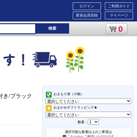
ログイン
ご利用ガイド
新規会員登録
マイページ
0
検索
おまもり便（小物）
ーム付き/ブラック
おまかせギフトラッピング★
数量：
選択可能な数量以上のご希望は
こちらからご相談いただけます