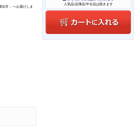
人気品/品薄品/中古品は除きます
横浜市
」
へお届けしま