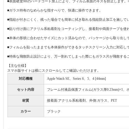
■表面硬度9Hのハードコート加工により、フィルム表面のキズを防止します。
■ガラス特有のなめらかな指すべりで、快適に操作できます。
■指紋が付きにくく、残った場合でも簡単に拭き取れる指紋防止加工を施して
■貼り付け面にアクリル系粘着剤をコーティングし、接着剤や両面テープを使
■本体の形状に合わせたサイズにカット済みなので、パッケージから取り出し
■フィルムを貼ったままでも本体操作ができるタッチスクリーン入力に対応し
■特殊な飛散防止設計により、万一割れてしまった際にもガラス片が飛散する
【主な仕様】
スマホ版サイトは横にスクロールしてご確認いただけます。
対応機種
Apple Watch SE、Series 6、5、4 [44mm]
セット内容
フレーム付液晶保護フィルム(ガラス厚0.23mm)×1
材質
接着面:アクリル系粘着剤、外側:ガラス、PET
カラー
ブラック