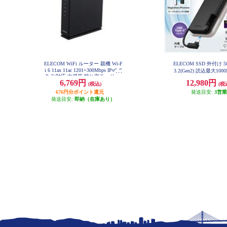
ELECOM WiFi ルーター 親機 Wi-F
ELECOM SSD 外付け 5
i 6 11ax 11ac 1201+300Mbps IPv6 (I
3.2(Gen2) 読込最大100
PoE)対応 中継器 離れ家モード ブ
ネット付き USB-Cケ
6,769円
12,980円
ラック WRC-X1500GS2-B
(税込)
(税
ポータブル ブラック ESD
0GBK
676円分ポイント還元
発送目安:
3営
発送目安:
即納（在庫あり）