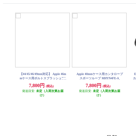
【44/45/46/49mm対応】 Apple 46m
Apple 40mmケース用カンタロープ
E
mケース用ボルトスプラッシュNik
スポーツループ MHYN4FE-A
カ
eスポーツループ MGD24FE-A
7,800円
7,800円
(税込)
(税込)
発送目安:
未定（入荷次第お届
発送目安:
未定（入荷次第お届
け）
け）