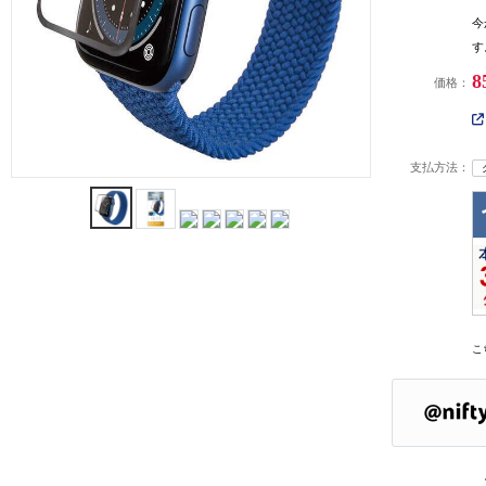
今
す
8
価格：
支払方法：
こ