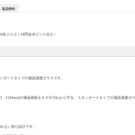
返品特約
掲載されると
10円分ポイント
進呈！
ら守る、スタンダードタイプの液晶保護ガラスです。
es 6、5、4 [44mm]の液晶画面をキズや汚れから守る、スタンダードタイプの液晶保護
割れない安心設計です。