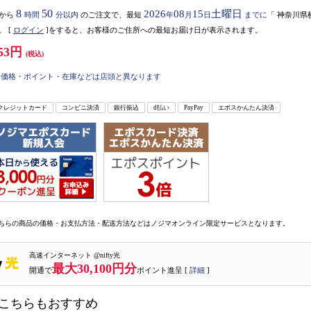
8
50
2026
08
15
土曜日
から
時間
分以内
のご注文で、最短
年
月
日
までに
「
神奈川県
。
[
ログイン
]をすると、お客様のご住所への最短お届け日が表示されます。
53円
(税込)
価格・ポイント・在庫などは店頭と異なります
クレジットカード
コンビニ決済
銀行振込
d払い
PayPay
エポスかんたん決済
ちらの商品の価格・お支払方法・配送方法などはノジマオンライン限定サービスとなります。
高速インターネット @nifty光
最大30,100円分
開通で
ポイント進呈 [
詳細
]
こちらもおすすめ