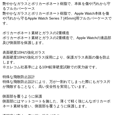
艶やかなガラスとポリカーボネート樹脂で、本体を傷や汚れから守
るフルカバーケース
艶やかなガラスとポリカーボネート樹脂で、Apple Watch本体を傷
や汚れから守るApple Watch Series 7 [45mm]用フルカバーケースで
す。
ポリカーボネート素材とガラスの2重構造
ポリカーボネート素材とガラスの2重構造で、Apple Watchの液晶部
及び側面部を保護します。
表面硬度10Hの強化ガラス
表面硬度10Hの強化ガラス採用により、保護ガラス表面の傷を防止
します。
※エレコム社基準による10H鉛筆硬度試験での実力値です。
特殊な飛散防止設計
特殊な飛散防止設計により、万が一割れてしまった際にもガラス片
が飛散することなく、高い安全性を実現しています。
側面部を覆うように保護
側面部にはマットコートを施した、薄くて軽く強じんなポリカーボ
ネート素材を使い、側面部を覆うように保護します。