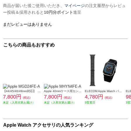
商品が届いた後ご使用いただき、
マイページ
の注文履歴からレビュ
ー投稿＆採用されると
10円分ポイント
進呈
まだレビューはありません
こちらの商品もおすすめ
【44/45/46/49mm対応】 Apple 46mmケース用ボルトスプラッシュNikeスポーツループ MGD24FE-A
Apple 40mmケース用カンタロープスポーツループ MHYN4FE-A
ELECOM Apple Watch バンド Series 7/6/5/4/3/2/1、SE対応 45mm 44mm 42mm バンド プレミアムステンレス 3連タイプ ブラック AW-44BDSS3BK
7,800円
7,800円
4,780円
9
(税込)
(税込)
(税込)
未定（入荷次第お届け）
未定（入荷次第お届け）
3営業日
3営
Apple Watch アクセサリの人気ランキング