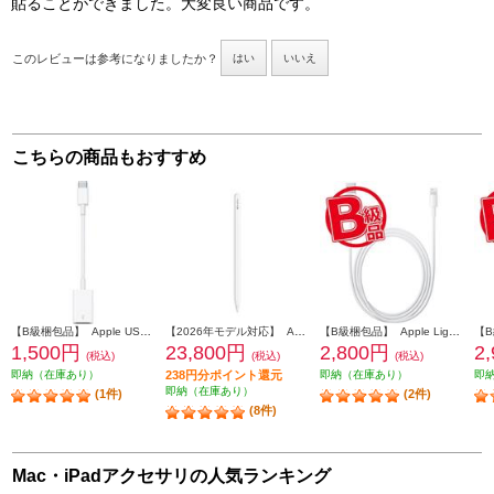
貼ることができました。大変良い商品です。
このレビューは参考になりましたか？
はい
いいえ
こちらの商品もおすすめ
【B級梱包品】 Apple USB-C-USB アダプタ MJ1M2AMA
【2026年モデル対応】 Apple Apple Pencil Pro MX2D3ZA-A
【B級梱包品】 Apple Lightning - USBケーブル 2m MD819AM-A
1,500円
23,800円
2,800円
2
(税込)
(税込)
(税込)
即納（在庫あり）
238円分ポイント還元
即納（在庫あり）
即
即納（在庫あり）
(1件)
(2件)
(8件)
Mac・iPadアクセサリの人気ランキング