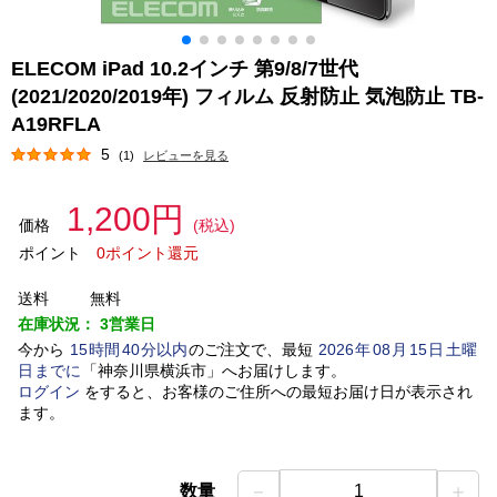
ELECOM iPad 10.2インチ 第9/8/7世代
(2021/2020/2019年) フィルム 反射防止 気泡防止 TB-
A19RFLA
5
(1)
レビューを見る
1,200円
価格
(税込)
ポイント
0ポイント還元
送料
無料
在庫状況：
3営業日
今から
15
時間
40
分以内
のご注文で、最短
2026
年
08
月
15
日
土曜
日
までに
「
神奈川県横浜市
」
へお届けします。
ログイン
をすると、お客様のご住所への最短お届け日が表示され
ます。
－
＋
数量
1