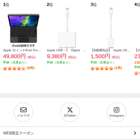
1
位
2
位
3
位
4
Apple 11インチiPad Pro（第4/3/2/1世代）・iPad Air（第5/4世代）用 Magic Keyboard【日本語キーボード/ブラック/2021年春モデル】 MXQT2J-A
Apple USB－C Digital AV Multiportアダプタ MW5M3ZAA
【B級梱包品】 Apple USB-C-USB アダプタ MJ1M2AMA
49,800円
9,380円
1,500円
2
(税込)
(税込)
(税込)
即納（在庫あり）
即納（在庫あり）
即納（在庫あり）
2
即
(6件)
(1件)
メルマガ
旧Twitter
Instagram
WEB限定クーポン