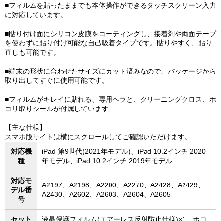
■フィルムを貼ったままでも本体操作ができるタッチスクリーン入力
に対応しています。
■貼り付け面にシリコン皮膜をコーティングし、接着剤や両面テープ
を使わずに貼り付け可能な自己吸着タイプです。貼りやすく、貼り
直しも可能です。
■端末の形状に合わせたサイズにカット済みなので、パッケージから
取り出してすぐに使用可能です。
■フィルムがキレイに貼れる、専用ヘラと、クリーニングクロス、ホ
コリ取りシールが付属しています。
【主な仕様】
スマホ版サイトは横にスクロールしてご確認いただけます。
対応機
iPad 第9世代(2021年モデル)、iPad 10.2インチ 2020
種
年モデル、iPad 10.2インチ 2019年モデル
対応モ
A2197、A2198、A2200、A2270、A2428、A2429、
デル番
A2430、A2602、A2603、A2604、A2605
号
セット
液晶保護フィルム(エアーレス反射防止仕様)×1、ホコ