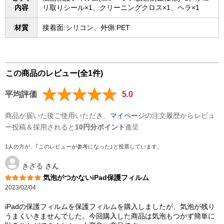
内容
リ取りシール×1、クリーニングクロス×1、ヘラ×1
材質
接着面:シリコン、外側:PET
この商品のレビュー(全1件)
平均評価
5.0
商品が届いた後ご使用いただき、
マイページ
の注文履歴からレビュ
ー投稿＆採用されると
10円分ポイント
進呈
1人の方が、｢このレビューが参考になった｣と投票しています。
きざる
さん
気泡がつかないiPad保護フィルム
2023/02/04
iPadの保護フィルムを保護フィルムを購入しましたが、気泡が残り
うまくいきませんでした。今回購入した商品は気泡もつかず簡単に