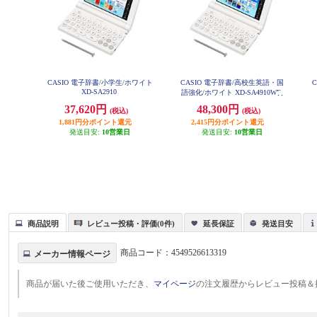
CASIO 電子辞書/小学生/ホワイト
CASIO 電子辞書/高校生英語・国
XD-SA2910
語強化/ホワイト XD-SA4910WE
37,620円
48,300円
(税込)
(税込)
1,881円分ポイント還元
2,415円分ポイント還元
発送目安:
10営業日
発送目安:
10営業日
商品説明
レビュー投稿・評価(0件)
延長保証
発送目安
商品コード：
4549526613319
メーカー情報ページ
商品が届いた後ご使用いただき、
マイページ
の注文履歴からレビュー投稿＆