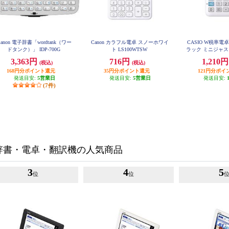
Canon 電子辞書「wordtank（ワー
Canon カラフル電卓 スノーホワイ
CASIO W税率電卓
ドタンク）」 IDP-700G
ト LS100WTSW
ラック ミニジャス
0TC
3,363円
716円
1,210
(税込)
(税込)
168円分ポイント還元
35円分ポイント還元
121円分ポイ
発送目安:
5営業日
発送目安:
5営業日
発送目安:
(7件)
辞書・電卓・翻訳機の人気商品
3
4
5
位
位