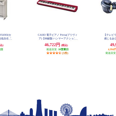
VIANO(セ
CASIO 電子ピアノ Privia(プリヴィ
【テレビ
/高低自在イ
ア)【88鍵盤/ハンマーアクション
感じるあな
ウッド調]
付き/スピーカー内蔵/レッド】 PX-
ングアシスト
46,722円
49
込)
(税込)
S1100RD
-300GB
ビーブラッ
業日
発送目安:
10営業日
型集音器/Bl
4,9
(3件)
ン機能付き
発送目安
れキャンセ