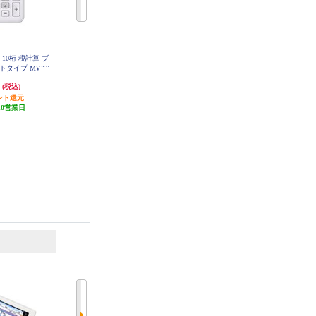
 10桁 税計算 ブ
CASIO 電卓 JW200TCN
CASIO 電卓 FX375ESAN
トタイプ MW10
WEN
円
2,420円
1,944円
(税込)
(税込)
(税込)
ント還元
242円分ポイント還元
発送目安:
10営業日
10営業日
発送目安:
10営業日
(2件)
6
7
位
位
位