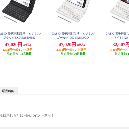
CASIO 電子辞書[生活・ビジネス/
CASIO 電子辞書[生活・ビジネス/
CASIO 電子辞書
ブラック] XD-SA6500BK
ゴールド] XD-SA6500GD
ホワイト] XD-
47,020円
47,020円
32,607
(税込)
(税込)
2,351円分ポイント還元
2,351円分ポイント還元
3,260円分ポ
発送目安:
10営業日
発送目安:
10営業日
発送目安:
返品特約
掲載されると
10円分ポイント
進呈！