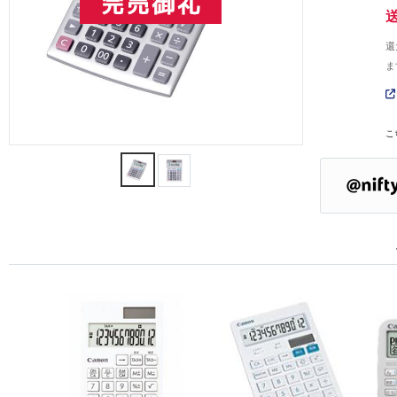
還
ま
こ