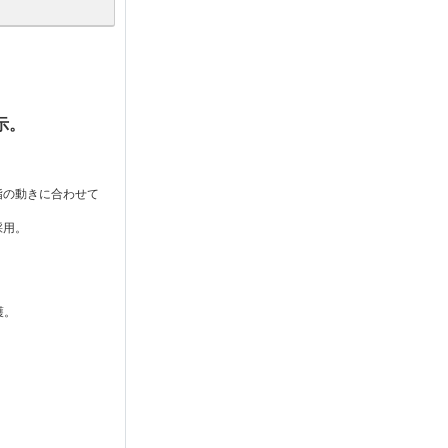
示。
指の動きに合わせて
採用。
護。