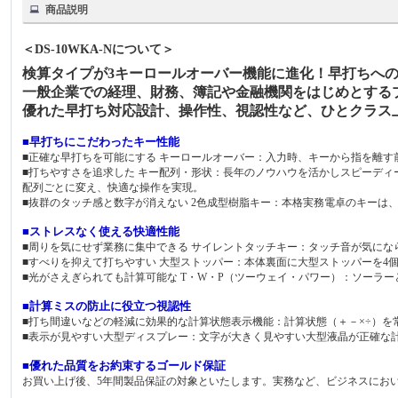
商品説明
＜DS-10WKA-Nについて＞
検算タイプが3キーロールオーバー機能に進化！早打ちへ
一般企業での経理、財務、簿記や金融機関をはじめとする
優れた早打ち対応設計、操作性、視認性など、ひとクラス
■早打ちにこだわったキー性能
■正確な早打ちを可能にする キーロールオーバー：入力時、キーから指を離
■打ちやすさを追求した キー配列・形状：長年のノウハウを活かしスピーデ
配列ごとに変え、快適な操作を実現。
■抜群のタッチ感と数字が消えない 2色成型樹脂キー：本格実務電卓のキーは
■ストレスなく使える快適性能
■周りを気にせず業務に集中できる サイレントタッチキー：タッチ音が気にな
■すべりを抑えて打ちやすい 大型ストッパー：本体裏面に大型ストッパーを4
■光がさえぎられても計算可能な T・W・P（ツーウェイ・パワー）：ソーラ
■計算ミスの防止に役立つ視認性
■打ち間違いなどの軽減に効果的な計算状態表示機能：計算状態（＋－×÷）を
■表示が見やすい大型ディスプレー：文字が大きく見やすい大型液晶が正確な
■優れた品質をお約束するゴールド保証
お買い上げ後、5年間製品保証の対象といたします。実務など、ビジネスにお