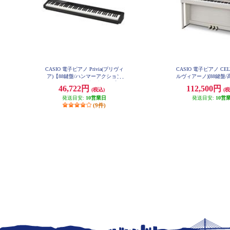
CASIO 電子ピアノ Privia(プリヴィ
CASIO 電子ピアノ CEL
ア)【88鍵盤/ハンマーアクション
ルヴィアーノ)[88鍵盤
付き/スピーカー内蔵/ブラック】 P
ス付き/グレーベージュ
46,722円
112,500円
(税込)
(税
X-S1100BK
★大型配送対象商品 AP
発送目安:
10営業日
発送目安:
10営
(9件)