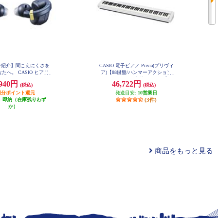
で紹介】聞こえにくさを
CASIO 電子ピアノ Privia(プリヴィ
たへ。 CASIO ヒアリ
ア)【88鍵盤/ハンマーアクション
イヤホン earU [ネイ
付き/スピーカー内蔵/ホワイト】 P
,940円
46,722円
(税込)
(税込)
X-S1100WE
ク/イヤーカフ型/OTC
uetooth5.4対応/イヤホ
94円分ポイント還元
発送目安:
10営業日
/ハウリング抑制/音漏
:
即納（在庫残りわず
(3件)
ル] ER-100PT-NB
か）
商品をもっと見る