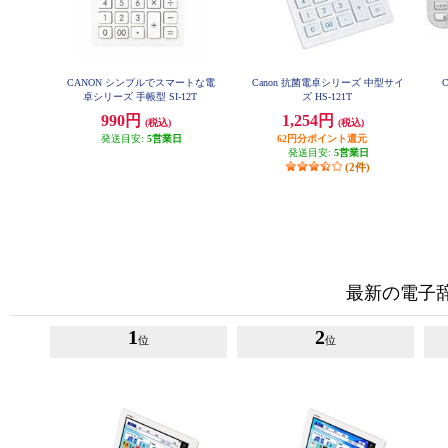
CANON シンプルでスマートな電
Canon 抗菌電卓シリーズ 中型サイ
卓シリーズ 手帳型 SI-12T
ズ HS-121T
990円
1,254円
(税込)
(税込)
発送目安:
5営業日
62円分ポイント還元
発送目安:
5営業日
(2件)
最新の電子
1
2
位
位