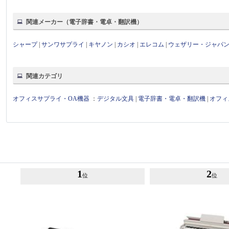
関連メーカー（電子辞書・電卓・翻訳機）
シャープ
|
サンワサプライ
|
キヤノン
|
カシオ
|
エレコム
|
ウェザリー・ジャパ
関連カテゴリ
オフィスサプライ・OA機器
：
デジタル文具
|
電子辞書・電卓・翻訳機
|
オフィ
1
2
位
位