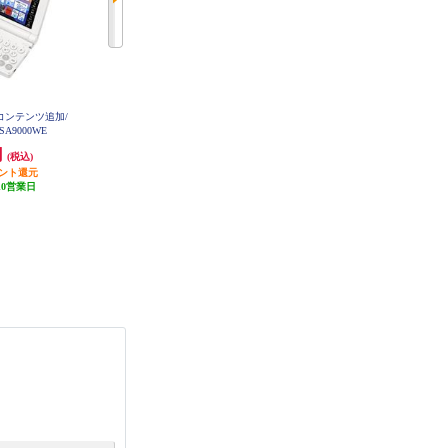
[コンテンツ追加/
CASIO 金融電卓 BF-480N
SHARP 実務電卓 12桁 ナイスサイ
SA9000WE
ズタイプ ELN942X
円
6,050円
4,322円
(税込)
(税込)
(税込)
イント還元
605円分ポイント還元
216円分ポイント還元
10営業日
発送目安:
10営業日
発送目安:
4週間
(5件)