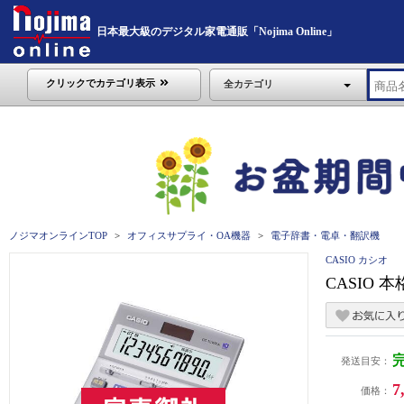
日本最大級のデジタル家電通販「Nojima Online」
クリックでカテゴリ表示
全カテゴリ
ノジマオンラインTOP
オフィスサプライ・OA機器
電子辞書・電卓・翻訳機
CASIO カシオ
CASIO 
発送目安：
7
価格：