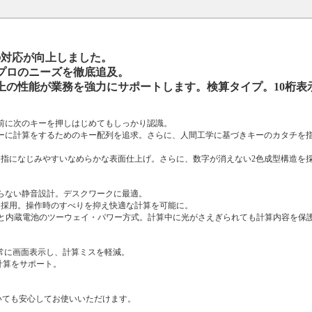
の対応が向上しました。
プロのニーズを徹底追及。
上の性能が業務を強力にサポートします。検算タイプ。10桁表
す前に次のキーを押しはじめてもしっかり認識。
ィーに計算をするためのキー配列を追求。さらに、人間工学に基づきキーのカタチを
、指になじみやすいなめらかな表面仕上げ。さらに、数字が消えない2色成型構造を
らない静音設計。デスクワークに最適。
個採用。操作時のすべりを抑え快適な計算を可能に。
ーと内蔵電池のツーウェイ・パワー方式。計算中に光がさえぎられても計算内容を保
常に画面表示し、計算ミスを軽減。
計算をサポート。
いても安心してお使いいただけます。