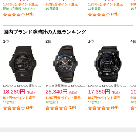
1,463円分ポイント還元
252円分ポイント還元
1,267円分ポイント還元
1
即納（在庫残りわずか）
10営業日
10営業日
10
(4件)
(2件)
国内ブランド腕時計の人気ランキング
1
位
2
位
3
位
4
CASIO G-SHOCK 電波ソーラー マルチバンド6 GW-8900A-1JF
カシオ計算機㈱ G-SHOCK ブラック×ブルー AWG-M100BC-2AJF
CASIO G-SHOCK 電波ソーラー マルチバンド6 ブラック メンズ GW-7900B-1JF
18,280円
25,340円
17,350円
1
(税込)
(税込)
(税込)
914円分ポイント還元
1,267円分ポイント還元
867円分ポイント還元
5
10営業日
10営業日
10営業日
10
(2件)
(2件)
(6件)