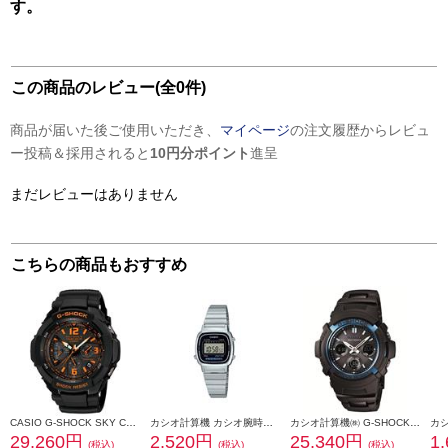
す。
この商品のレビュー(全0件)
商品が届いた後ご使用いただき、
マイページ
の注文履歴からレビュ
ー投稿＆採用されると
10円分ポイント
進呈
まだレビューはありません
こちらの商品もおすすめ
CASIO G-SHOCK SKY COCKPIT GW-3000B-1AJF
カシオ計算機 カシオ腕時計（レディス） LA670WA-1A2JF
カシオ計算機㈱ G-SHOCK ブラック×ブルー AWG-M100BC-2AJF
29,260円
2,520円
25,340円
1
(税込)
(税込)
(税込)