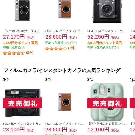
【クーポン対象外】 FUJIFILM ハイブリッドインスタントカメラ INSTAX mini Evo（インスタックスミニエボ）ブラック INS-mini-EVO-BK-C
FUJIFILM ハイブリッドインスタントカメラ INSTAX mini Evo（インスタックスミニエボ）ブラウン INS-mini-EVO-BR-C
FUJIFILM インスタントカメラ チェキ instax WIDE Evo ブラック INS-WIDE-EVO-BK
27,170円
28,600円
52,250円
1
(税込)
(税込)
(税込)
1,358円分ポイント還元
即納（在庫残りわずか）
2,612円分ポイント還元
7
即納（在庫あり）
即納（在庫残りわずか）
即
(3件)
(2件)
フィルムカメラ/インスタントカメラの人気ランキング
1
位
2
位
3
位
4
FUJIFILM インスタントカメラ チェキ instax WIDE 400 ブラック INSWIDE400-BLK
FUJIFILM ハイブリッドインスタントカメラ INSTAX mini Evo（インスタックスミニエボ）ブラウン INS-mini-EVO-BR-C
【購入条件のある商品です】 FUJIFILM インスタントカメラ チェキ instax mini 13 グリーン INSMINI13GREEN
23,100円
28,600円
12,100円
1
(税込)
(税込)
(税込)