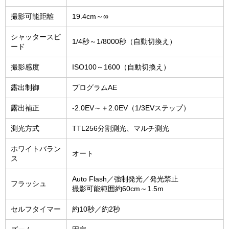
撮影可能距離
19.4cm～∞
シャッタースピ
1/4秒～1/8000秒（自動切換え）
ード
撮影感度
ISO100～1600（自動切換え）
露出制御
プログラムAE
露出補正
-2.0EV～＋2.0EV（1/3EVステップ）
測光方式
TTL256分割測光、マルチ測光
ホワイトバラン
オート
ス
Auto Flash／強制発光／発光禁止
フラッシュ
撮影可能範囲約60cm～1.5m
セルフタイマー
約10秒／約2秒