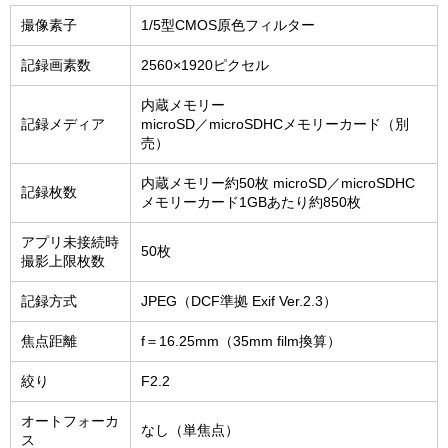
撮像素子
1/5型CMOS原色フィルター
記録画素数
2560×1920ピクセル
内蔵メモリー
記録メディア
microSD／microSDHCメモリーカード（別
売）
内蔵メモリー約50枚 microSD／microSDHC
記録枚数
メモリーカード1GBあたり約850枚
アプリ未接続時
50枚
撮影上限枚数
記録方式
JPEG（DCF準拠 Exif Ver.2.3）
焦点距離
f＝16.25mm（35mm film換算）
絞り
F2.2
オートフォーカ
なし（単焦点）
ス