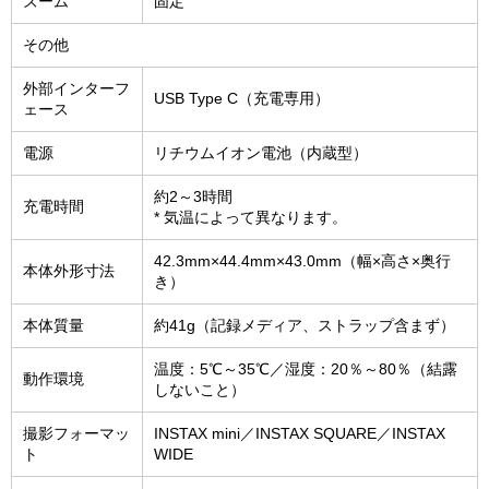
ズーム
固定
その他
外部インターフ
USB Type C（充電専用）
ェース
電源
リチウムイオン電池（内蔵型）
約2～3時間
充電時間
* 気温によって異なります。
42.3mm×44.4mm×43.0mm（幅×高さ×奥行
本体外形寸法
き）
本体質量
約41g（記録メディア、ストラップ含まず）
温度：5℃～35℃／湿度：20％～80％（結露
動作環境
しないこと）
撮影フォーマッ
INSTAX mini／INSTAX SQUARE／INSTAX
ト
WIDE