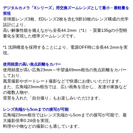
デジタルカメラ「Xシリーズ」用交換ズームレンズとして最小・最軽量を
実現
非球面レンズ3枚、EDレンズ2枚を含む9群10枚のレンズ構成の光学
設計により、
高い解像性能を備えながら全長44.2mm（*1）・質量135gの小型軽
量化を実現した標準ズームレンズです。
*1 沈胴構造を採用することにより、電源OFF時に全長44.2mmを実
現。
使用頻度の高い焦点距離をカバー
使用頻度が高い広角23mm～中望遠69mm相当の焦点距離をカバー
しており、
風景撮影やポートレート撮影などで快適にお使いいただけます。
また、広角端23mm相当では、広い画角を活かし、友達や家族など
の複数人物や、
背景を入れた「自分撮り」もお楽しみいただけます。
レンズ先端から5cmまでの接写が可能
広角端23mm相当ではレンズ先端から5cmまでの接写が可能で、最
大撮影倍率0.24倍を実現。
料理や小物などの撮影にも適しています。