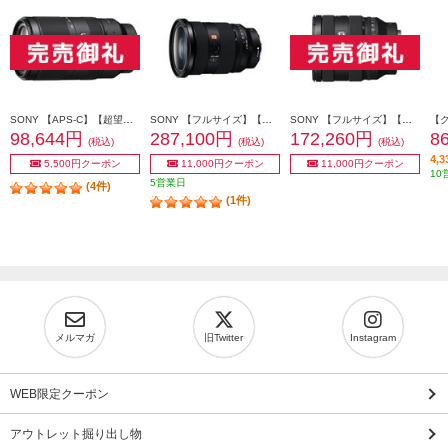
SONY 【APS-C】【超望遠】α Eマウント用ズームレンズ E 70-350mm F4.5-6.3 G OSS SEL70350G
SONY 【フルサイズ】【大口径】【標準】α Eマウント用ズームレンズ Gマスター FE 24-70mm F2.8 GM II SEL2470GM2
SONY 【フルサイズ】【標準ズーム】αEマウント用ズームレンズ Gレンズ FE 20-70mm F4 G SEL2070G
98,644円
287,100円
172,260円
8
(税込)
(税込)
(税込)
4,
5,500円クーポン
11,000円クーポン
11,000円クーポン
10
5営業日
(4件)
(1件)
メルマガ
旧Twitter
Instagram
WEB限定クーポン
アウトレット掘り出し物