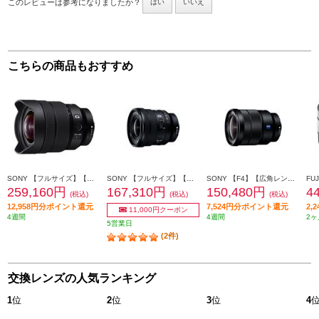
このレビューは参考になりましたか？
はい
いいえ
こちらの商品もおすすめ
SONY 【フルサイズ】【超広角】α Eマウント用ズームレンズ FE 12-24mm F4 G SEL1224G
SONY 【フルサイズ】【広角】α Eマウント用パワーズームレンズ FE PZ 16-35mm F4 G SELP1635G
SONY 【F4】【広角レンズズーム】Eマウント用広角ズームレンズ Vario-Tessar T＊ FE 16-35mm F4 ZA OSS SEL1635Z-Q
259,160円
167,310円
150,480円
4
(税込)
(税込)
(税込)
12,958円分ポイント還元
7,524円分ポイント還元
2,
11,000円クーポン
4週間
4週間
2ヶ
5営業日
(2件)
交換レンズの人気ランキング
1
位
2
位
3
位
4