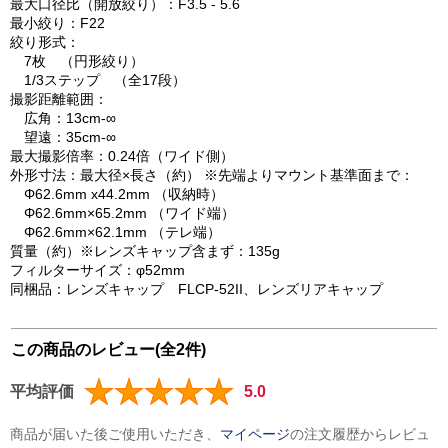
最大口径比（開放絞り）：F3.5 - 5.6
最小絞り：F22
絞り形式：
7枚 （円形絞り）
1/3ステップ （全17段）
撮影距離範囲：
広角：13cm-∞
望遠：35cm-∞
最大撮影倍率：0.24倍（ワイド側）
外形寸法：最大径×長さ（約） ※先端よりマウント基準面まで：
Φ62.6mm x44.2mm （収納時）
Φ62.6mm×65.2mm （ワイド端）
Φ62.6mm×62.1mm （テレ端）
質量（約）※レンズキャップ含まず：135g
フィルターサイズ：φ52mm
同梱品：レンズキャップ FLCP-52II、レンズリアキャップ
この商品のレビュー(全2件)
平均評価
5.0
商品が届いた後ご使用いただき、
マイページ
の注文履歴からレビュ