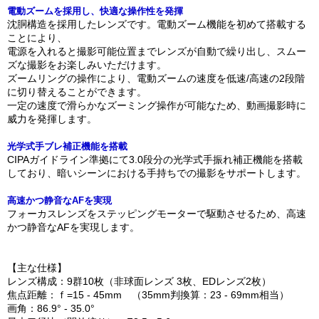
電動ズームを採用し、快適な操作性を発揮
沈胴構造を採用したレンズです。電動ズーム機能を初めて搭載する
ことにより、
電源を入れると撮影可能位置までレンズが自動で繰り出し、スムー
ズな撮影をお楽しみいただけます。
ズームリングの操作により、電動ズームの速度を低速/高速の2段階
に切り替えることができます。
一定の速度で滑らかなズーミング操作が可能なため、動画撮影時に
威力を発揮します。
光学式手ブレ補正機能を搭載
CIPAガイドライン準拠にて3.0段分の光学式手振れ補正機能を搭載
しており、暗いシーンにおける手持ちでの撮影をサポートします。
高速かつ静音なAFを実現
フォーカスレンズをステッピングモーターで駆動させるため、高速
かつ静音なAFを実現します。
【主な仕様】
レンズ構成：9群10枚（非球面レンズ 3枚、EDレンズ2枚）
焦点距離：ｆ=15 - 45mm （35mm判換算：23 - 69mm相当）
画角：86.9° - 35.0°