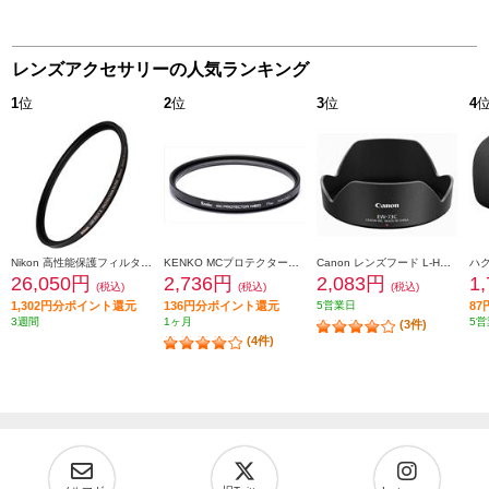
レンズアクセサリーの人気ランキング
1
位
2
位
3
位
4
Nikon 高性能保護フィルター ARCREST II PROTECTION FILTER 95mm ARII-PF95 AR2PF95
KENKO MCプロテクターNEO 77mm径 MC-NEO77
Canon レンズフード L-HOODEW73C
26,050円
2,736円
2,083円
1
(税込)
(税込)
(税込)
1,302円分ポイント還元
136円分ポイント還元
5営業日
8
3週間
1ヶ月
5営
(3件)
(4件)