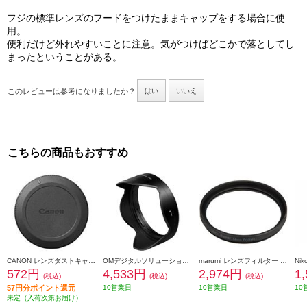
フジの標準レンズのフードをつけたままキャップをする場合に使
用。
便利だけど外れやすいことに注意。気がつけばどこかで落としてし
まったということがある。
このレビューは参考になりましたか？
はい
いいえ
こちらの商品もおすすめ
CANON レンズダストキャップ RF II DUST-RFII
OMデジタルソリューションズ レンズフード LH-66D
marumi レンズフィルター DHG スーパーレンズプロテクト(N) 40.5mm ブラック 40_5MM-B-DHG-SLP
572円
4,533円
2,974円
1
(税込)
(税込)
(税込)
57円分ポイント還元
10営業日
10営業日
10
未定（入荷次第お届け）