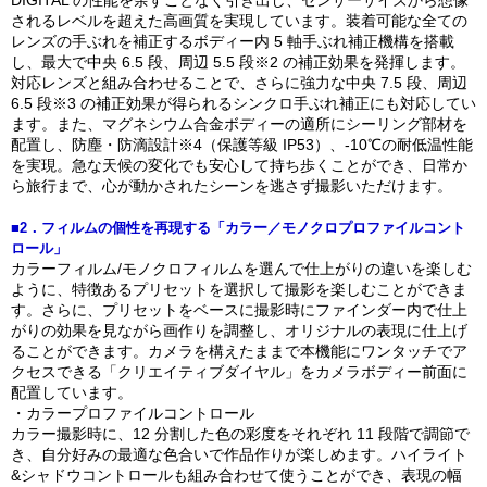
されるレベルを超えた高画質を実現しています。装着可能な全ての
レンズの手ぶれを補正するボディー内 5 軸手ぶれ補正機構を搭載
し、最大で中央 6.5 段、周辺 5.5 段※2 の補正効果を発揮します。
対応レンズと組み合わせることで、さらに強力な中央 7.5 段、周辺
6.5 段※3 の補正効果が得られるシンクロ手ぶれ補正にも対応してい
ます。また、マグネシウム合金ボディーの適所にシーリング部材を
配置し、防塵・防滴設計※4（保護等級 IP53）、-10℃の耐低温性能
を実現。急な天候の変化でも安心して持ち歩くことができ、日常か
ら旅行まで、心が動かされたシーンを逃さず撮影いただけます。
■2．フィルムの個性を再現する「カラー／モノクロプロファイルコント
ロール」
カラーフィルム/モノクロフィルムを選んで仕上がりの違いを楽しむ
ように、特徴あるプリセットを選択して撮影を楽しむことができま
す。さらに、プリセットをベースに撮影時にファインダー内で仕上
がりの効果を見ながら画作りを調整し、オリジナルの表現に仕上げ
ることができます。カメラを構えたままで本機能にワンタッチでア
クセスできる「クリエイティブダイヤル」をカメラボディー前面に
配置しています。
・カラープロファイルコントロール
カラー撮影時に、12 分割した色の彩度をそれぞれ 11 段階で調節で
き、自分好みの最適な色合いで作品作りが楽しめます。ハイライト
&シャドウコントロールも組み合わせて使うことができ、表現の幅