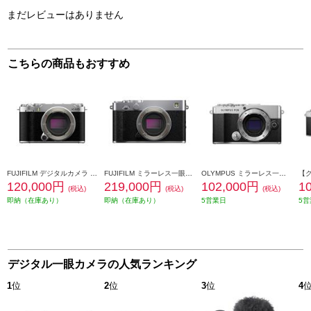
まだレビューはありません
こちらの商品もおすすめ
FUJIFILM デジタルカメラ X-M5 シルバー FX-M5-S-JP
FUJIFILM ミラーレス一眼カメラ X-E5 ボディ[シルバー/日英2か国語モデル] X-E5-S-JP
OLYMPUS ミラーレス一眼 PEN E-P7 ボディ シルバー E-P7BODY-SLV
120,000円
219,000円
102,000円
1
(税込)
(税込)
(税込)
即納（在庫あり）
即納（在庫あり）
5営業日
5営
デジタル一眼カメラの人気ランキング
1
位
2
位
3
位
4