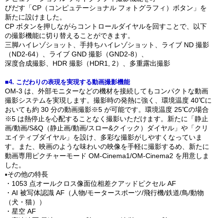
びだす「CP（コンピュテーショナル フォトグラフィ）ボタン」を
新たに設けました。
CP ボタンを押しながらコントロールダイヤルを回すことで、以下
の撮影機能に切り替えることができます。
三脚ハイレゾショット、手持ちハイレゾショット、ライブ ND 撮影
（ND2-64）、ライブ GND 撮影（GND2-8）、
深度合成撮影、HDR 撮影（HDR1, 2）、多重露出撮影
■4. こだわりの表現を実現する動画撮影機能
OM-3 は、外部モニターなどの機材を接続してもコンパクトな動画
撮影システムを実現します。撮影時の発熱に強く、環境温度 40℃に
おいても約 30 分の動画撮影※5 が可能です。環境温度 25℃の場合
※5 は熱停止を心配することなく撮影いただけます。新たに「静止
画/動画/S&Q（静止画/動画/スロー&クイック）ダイヤル」や「クリ
エイティブダイヤル」を設け、多彩な撮影がしやすくなっていま
す。また、映画のような味わいの映像を手軽に撮影するめ、新たに
動画専用ピクチャーモード OM-Cinema1/OM-Cinema2 を用意しま
した。
▪その他の特長
・1053 点オールクロス像面位相差クアッドピクセル AF
・AI 被写体認識 AF（人物/モータースポーツ/飛行機/鉄道/鳥/動物
（犬・猫））
・星空 AF