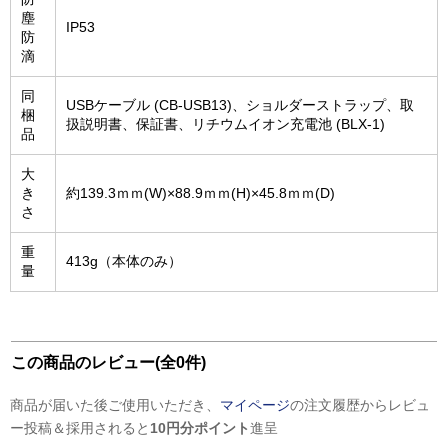
塵
IP53
防
滴
同
USBケーブル (CB-USB13)、ショルダーストラップ、取
梱
扱説明書、保証書、リチウムイオン充電池 (BLX-1)
品
大
き
約139.3ｍｍ(W)×88.9ｍｍ(H)×45.8ｍｍ(D)
さ
重
413g（本体のみ）
量
この商品のレビュー(全0件)
商品が届いた後ご使用いただき、
マイページ
の注文履歴からレビュ
ー投稿＆採用されると
10円分ポイント
進呈