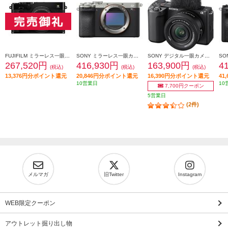
FUJIFILM ミラーレス一眼カメラ X-E5 XF23㎜レンズキット [ブラック/日英2か国語モデル] X-E5LK-23-B-JP
SONY ミラーレス一眼カメラ α7CR（アルファ7CR）ボディ シルバー ILCE-7CR-S
SONY デジタル一眼カメラ VLOGCAM ZV-E10 II(パワーズームレンズキット/ブラック) ZV-E10M2K-BQ
267,520円
416,930円
163,900円
4
(税込)
(税込)
(税込)
13,376円分ポイント還元
20,846円分ポイント還元
16,390円分ポイント還元
41
10営業日
10
7,700円クーポン
5営業日
(2件)
メルマガ
旧Twitter
Instagram
WEB限定クーポン
アウトレット掘り出し物