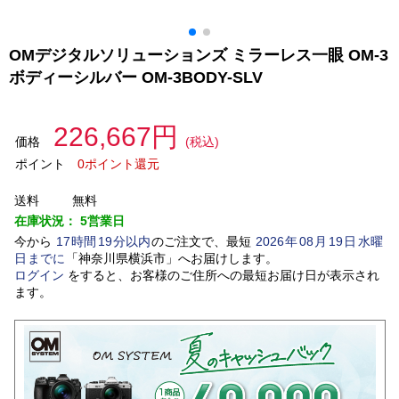
OMデジタルソリューションズ ミラーレス一眼 OM-3
ボディーシルバー OM-3BODY-SLV
226,667円
価格
(税込)
ポイント
0ポイント還元
送料
無料
在庫状況：
5営業日
今から
17
時間
19
分以内
のご注文で、最短
2026
年
08
月
19
日
水曜
日
までに
「
神奈川県横浜市
」
へお届けします。
ログイン
をすると、お客様のご住所への最短お届け日が表示され
ます。