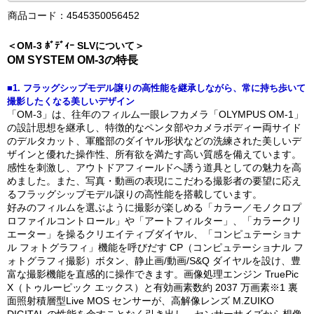
商品コード：4545350056452
＜OM-3 ﾎﾞﾃﾞｨｰ SLVについて＞
OM SYSTEM OM-3の特長
■1. フラッグシップモデル譲りの高性能を継承しながら、常に持ち歩いて
撮影したくなる美しいデザイン
「OM-3」は、往年のフィルム一眼レフカメラ「OLYMPUS OM-1」
の設計思想を継承し、特徴的なペンタ部やカメラボディー両サイド
のデルタカット、軍艦部のダイヤル形状などの洗練された美しいデ
ザインと優れた操作性、所有欲を満たす高い質感を備えています。
感性を刺激し、アウトドアフィールドへ誘う道具としての魅力を高
めました。また、写真・動画の表現にこだわる撮影者の要望に応え
るフラッグシップモデル譲りの高性能を搭載しています。
好みのフィルムを選ぶように撮影が楽しめる「カラー／モノクロプ
ロファイルコントロール」や「アートフィルター」、「カラークリ
エーター」を操るクリエイティブダイヤル、「コンピュテーショナ
ル フォトグラフィ」機能を呼びだす CP（コンピュテーショナル フ
ォトグラフィ撮影）ボタン、静止画/動画/S&Q ダイヤルを設け、豊
富な撮影機能を直感的に操作できます。画像処理エンジン TruePic
X（トゥルーピック エックス）と有効画素数約 2037 万画素※1 裏
面照射積層型Live MOS センサーが、高解像レンズ M.ZUIKO
DIGITAL の性能を余すことなく引き出し、センサーサイズから想像