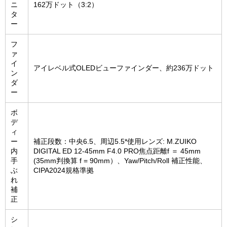
ニ
162万ドット（3:2）
タ
ー
フ
ァ
イ
アイレベル式OLEDビューファインダー、約236万ドット
ン
ダ
ー
ボ
デ
ィ
ー
補正段数：中央6.5、周辺5.5*使用レンズ: M.ZUIKO
内
DIGITAL ED 12-45mm F4.0 PRO焦点距離f ＝ 45mm
手
(35mm判換算 f = 90mm）、Yaw/Pitch/Roll 補正性能、
ぶ
CIPA2024規格準拠
れ
補
正
シ