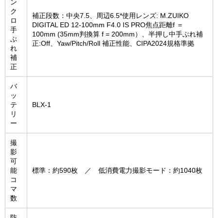
ン
ク
補正段数：中央7.5、周辺6.5*使用レンズ: M.ZUIKO
ロ
DIGITAL ED 12-100mm F4.0 IS PRO焦点距離f ＝
手
100mm (35mm判換算 f = 200mm）、半押し中手ぶれ補
ぶ
正:Off、Yaw/Pitch/Roll 補正性能、CIPA2024規格準拠
れ
補
正
バ
ッ
テ
BLX-1
リ
ー
撮
影
可
能
標準：約590枚 ／ 低消費電力撮影モード：約1040枚
コ
マ
数
防