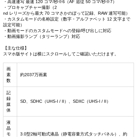
・高速連写 最速 120 コマ/秒※6（AF 追従 50 コマ/秒※7）
・プロキャプチャー撮影（2
nd レリーズから最大 70 コマさかのぼって記録、RAW 連写可能）
・カスタムモードの名称設定（数字・アルファベット 12 文字まで
設定可能）
・動画モードのカスタムモードへの登録/呼び出しに対応
・動画撮影ランプ（タリーランプ）対応
【主な仕様】
スマホ版サイトは横にスクロールしてご確認いただけます。
画
素
約2037万画素
数
記
録
SD、SDHC（UHS-I / II）、SDXC（UHS-I / II）
媒
体
液
晶
モ
3.0型2軸可動式液晶（静電容量方式タッチパネル）、約