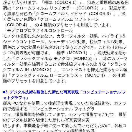
がより広がります。「標準（COLOR 1）」、渋みと重厚感のある色
調の「クロームフィルム リッチカラー（COLOR 2）」、彩度が高
く濃厚な発色の「クロームフィルム ビビッド（COLOR 3）」、淡
く柔らかい色調の「クロームフィルム ソフトトーン
（COLOR 4）」 の 4 種類のプリセットを用意しています。
・モノクロプロファイルコントロール
モノクロ撮影に欠かせない、カラーフィルター効果、ハイライト&
シャドウコントロール、シェーディング効果、粒状フィルム効果、
調色の 5 つの効果を組み合わせて使うことができ、こだわりのモノ
クロ写真表現が可能です。「標準（MONO 1）」、粒状効果を活か
した「クラシックフィルム モノクロ（MONO 2）」、赤のカラーフ
ィルター効果を強調することで赤外線フィルムのような「クラシッ
クフィルム IR（MONO 3）」、コントラストを抑えた柔らかい印象
の「クラシックフィルム ローコントラスト（MONO 4）」 の 4 種
類のプリセットを用意しています。
■3. デジタル技術を駆使した新たな写真表現「コンピュテーショナル フ
ォトグラフィ」
従来 PC などを使用して後処理で実現していた合成技術を、カメラ
内で処理する「コンピュテーショナル フォトグラ
フィ」撮影機能を搭載しています。カメラで撮影するだけで、最新
のデジタル技術を駆使した新しい写真表現を実
現します。本機能を手軽に使って楽しんでいただくために、各種コ
ンピュテーショナル フォトグラフィ撮影機能を呼