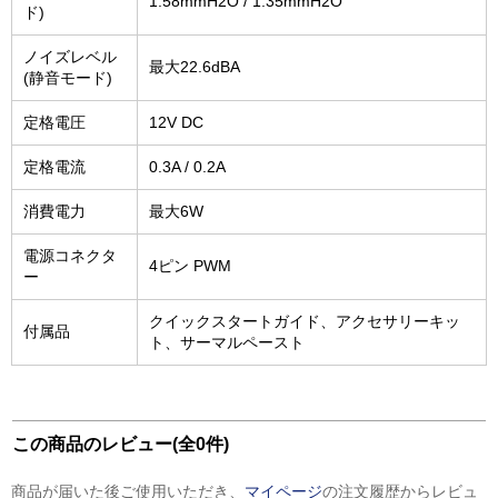
1.58mmH2O / 1.35mmH2O
ド)
ノイズレベル
最大22.6dBA
(静音モード)
定格電圧
12V DC
定格電流
0.3A / 0.2A
消費電力
最大6W
電源コネクタ
4ピン PWM
ー
クイックスタートガイド、アクセサリーキッ
付属品
ト、サーマルペースト
この商品のレビュー(全0件)
商品が届いた後ご使用いただき、
マイページ
の注文履歴からレビュ