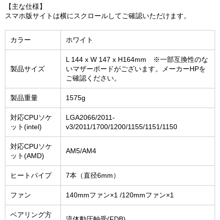
【主な仕様】
スマホ版サイトは横にスクロールしてご確認いただけます。
カラー
ホワイト
L 144 x W 147 x H164mm ※一部互換性のな
製品サイズ
いマザーボードがございます。メーカーHPを
ご確認ください。
製品重量
1575g
対応CPUソケ
LGA2066/2011-
ット(intel)
v3/2011/1700/1200/1155/1151/1150
対応CPUソケ
AM5/AM4
ット(AMD)
ヒートパイプ
7本（直径6mm）
ファン
140mmファン×1 /120mmファン×1
ベアリング方
流体動圧軸受(FDB)