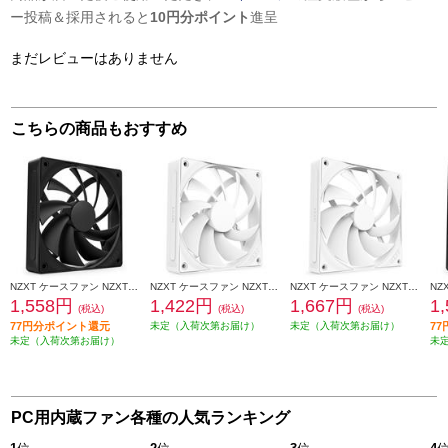
ー投稿＆採用されると
10円分ポイント
進呈
まだレビューはありません
こちらの商品もおすすめ
NZXT ケースファン NZXT F120Q v2 Black RF-Q12SF-B2
NZXT ケースファン NZXT F120Q v2 White RF-Q12SF-W2
NZXT ケースファン NZXT F140Q v2 White RF-Q14SF-W2
1,558円
1,422円
1,667円
1
(税込)
(税込)
(税込)
77円分ポイント還元
未定（入荷次第お届け）
未定（入荷次第お届け）
7
未定（入荷次第お届け）
未
PC用内蔵ファン各種の人気ランキング