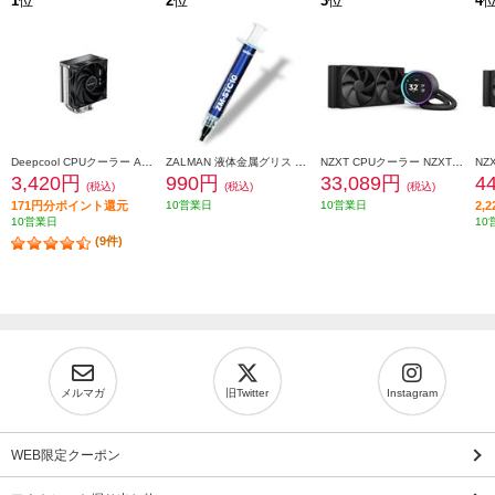
1
位
2
位
3
位
4
Deepcool CPUクーラー AK400 R-AK400-BKNNMN-G-1
ZALMAN 液体金属グリス ZM-STC10
NZXT CPUクーラー NZXT Kraken Elite 240 v2 Black RL-KN24E-B2
3,420円
990円
33,089円
4
(税込)
(税込)
(税込)
171円分ポイント還元
10営業日
10営業日
2,
10営業日
10
(9件)
メルマガ
旧Twitter
Instagram
WEB限定クーポン