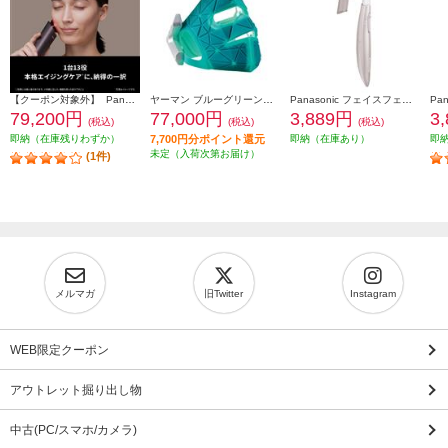
【クーポン対象外】 Panasonic バイタリフト RF EX ブラウン EH-SR86-T
ヤーマン ブルーグリーンマスクリフト YJMF4L
Panasonic フェイスフェリエ[乾電池式/密着スイングヘッド/ピンク] ES-WF63-P
79,200円
77,000円
3,889円
3
(税込)
(税込)
(税込)
即納（在庫残りわずか）
7,700円分ポイント還元
即納（在庫あり）
即
未定（入荷次第お届け）
(1件)
メルマガ
旧Twitter
Instagram
WEB限定クーポン
アウトレット掘り出し物
中古(PC/スマホ/カメラ)