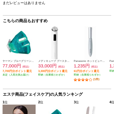
まだレビューはありません
こちらの商品もおすすめ
ヤーマン ブルーグリーンマスクリフト YJMF4L
メディキューブ ブースタープロ X2 MEDICUBE ホワイト ME-BPXT
Panasonic ホットビューラー まつげくるん ミストブルー EH-SE11-A
77,000円
33,000円
1,235円
1
(税込)
(税込)
(税込)
7,700円分ポイント還元
3,300円分ポイント還元
61円分ポイント還元
即
未定（入荷次第お届け）
即納（在庫残りわずか）
即納（在庫残りわずか）
(1件)
エステ商品(フェイスケア)の人気ランキング
1
位
2
位
3
位
4