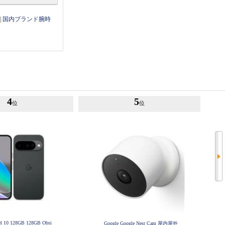
|
国内ブランド腕時
4
5
位
位
el 10 128GB 128GB Obsi
Google Google Nest Cam 屋内屋外