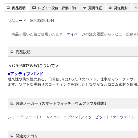
商品説明
レビュー投稿・評価(0件)
延長保証
発送目安
商品コード：
0840353901544
商品が届いた後ご使用いただき、
マイページ
の注文履歴からレビュー投稿＆
商品説明
＜GA05037WWについて＞
■アクティブ バンド
耐久性や防水性のある、日常使いにぴったりのバンド。仕事からワークアウト
ます。ソフトな手触りのコーティングを施したしなやかな合成ゴム素材を採用
関連メーカー（スマートウォッチ・ウェアラブル端末）
シャープ
|
ソニー
|
Ｘｉａｏｍｉ
|
エプソン
|
フィットビット
|
ファーウェイ
|
ト
関連カテゴリ