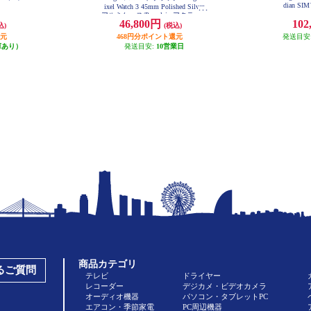
dian 
ixel Watch 3 45mm Polished Silver
アルミケース/Porcelain アクティブ
46,800円
102
バンド Wi-Fiモデル GA05736US
込)
(税込)
還元
468円分ポイント還元
発送目安
庫あり）
発送目安:
10営業日
商品カテゴリ
あるご質問
テレビ
ドライヤー
レコーダー
デジカメ・ビデオカメラ
オーディオ機器
パソコン・タブレットPC
エアコン・季節家電
PC周辺機器