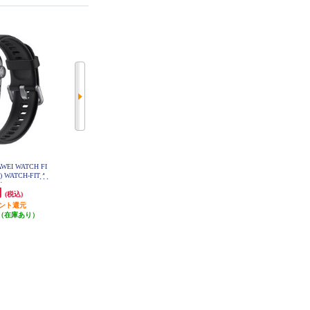
HUAWEI HUAWEI Band 11/Black C
I WATCH FI
HUAWEI スマートウォッチ WATC
DY-B19-BK
9) WATCH-FIT-4-
H GT6 46mm/Black ATM-B19-BK
ck
円
33,880円
6,800円
(税込)
(税込)
(税込)
イント還元
3,388円分ポイント還元
68円分ポイント還元
（在庫あり）
発送目安:
即納（在庫残りわず
発送目安:
即納（在庫残りわず
か）
か）