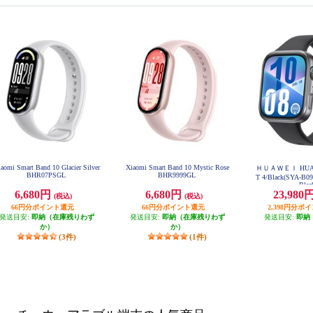
aomi Smart Band 10 Glacier Silver
Xiaomi Smart Band 10 Mystic Rose
ＨＵＡＷＥＩ HUAWE
BHR07PSGL
BHR9999GL
T 4/Black(SYA-B0
Bla
6,680円
6,680円
23,980
(税込)
(税込)
66円分ポイント還元
66円分ポイント還元
2,398円分ポ
発送目安:
即納（在庫残りわず
発送目安:
即納（在庫残りわず
発送目安:
即納
か）
か）
(3件)
(1件)