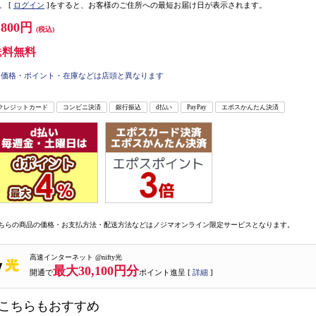
。
[
ログイン
]をすると、お客様のご住所への最短お届け日が表示されます。
,800円
(税込)
送料無料
価格・ポイント・在庫などは店頭と異なります
クレジットカード
コンビニ決済
銀行振込
d払い
PayPay
エポスかんたん決済
ちらの商品の価格・お支払方法・配送方法などはノジマオンライン限定サービスとなります。
高速インターネット @nifty光
最大30,100円分
開通で
ポイント進呈 [
詳細
]
こちらもおすすめ