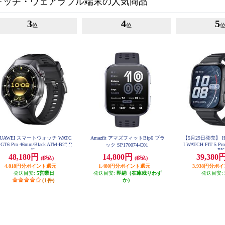
ォッチ・ウェアラブル端末の人気商品
3
4
5
位
位
UAWEI スマートウォッチ WATC
Amazfit アマズフィットBip6 ブラ
【5月29日発売】 HU
 GT6 Pro 46mm/Black ATM-B29-B
I WATCH FIT 5 Pro
ック SP170074-C01
K
B
48,180円
14,800円
39,380
(税込)
(税込)
4,818円分ポイント還元
1,480円分ポイント還元
3,938円分ポ
発送目安:
5営業日
発送目安:
即納（在庫残りわず
発送目安:
(1件)
か）