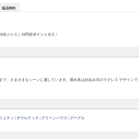
返品特約
掲載されると
10円分ポイント
進呈！
まで、さまざまなシーンに適しています。留め具はめ込み式のラグレス デザインで
。
リニティ
|
オウルテック
|
グリーンハウス
|
グーグル