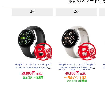
最新のスマートウ
1
2
位
位
Google スマートウォッチ Google P
Google スマートウォッチ Google P
H
ixel Watch 3 45mm Polished Silver
H
ixel Watch 3 45mm Matte Black アル
アルミケース/Porcelain アクティブ
ミケース/Obsidian アクティブ バン
59,800円
46,800円
バンド Wi-Fiモデル GA05736US
(税込)
(税込)
ド Wi-Fiモデル GA05785US
発送目安:
10営業日
468円分ポイント還元
発送目安:
10営業日