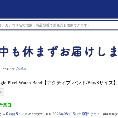
チ・ウェアラブル端末
oogle Pixel Watch Band【アクティブ バンド/Bay/Sサイズ
3営業日
0
8
2026
08
15
土曜日
から
時間
分以内
のご注文で、最短
年
月
日
までに
「
神奈川県横