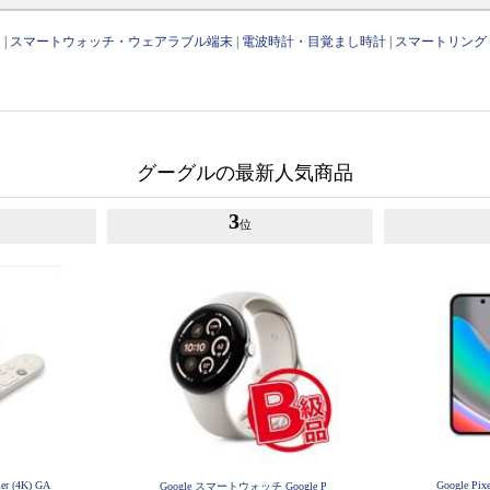
リ
|
スマートウォッチ・ウェアラブル端末
|
電波時計・目覚まし時計
|
スマートリング
グーグルの最新人気商品
3
位
er (4K) GA
Google Pix
Google スマートウォッチ Google P