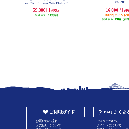
05662JP
ixel Watch 3 45mm Matte Black アル
ミケース/Obsidian アクティブ バン
59,800円
16,000円
(税込)
(税
ド Wi-Fiモデル GA05785US
発送目安:
10営業日
160円分ポイント
発送目安:
即納（在
ご利用ガイド
FAQ よく
お買い物の流れ
ご注文について
お支払いについて
ポイントについて