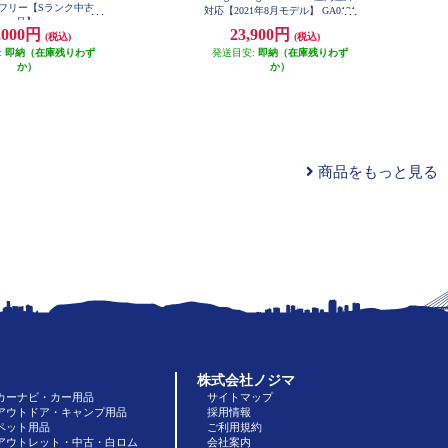
SIMフリー【Sランク中古
対応【2021年8月モデル】 GA0131
品】
7-JP
,000円
23,900円
(税込)
(税込)
:
即納（在庫残りわず
発送目安:
即納（在庫残りわず
か）
か）
商品をもっと見る
株式会社ノジマ
カーナビ・カー用品
サイトマップ
アウトドア・キャンプ用品
採用情報
ペット用品
ご利用規約
アウトレット・中古・白ロム
会社案内