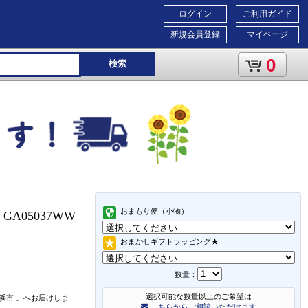
ログイン
ご利用ガイド
新規会員登録
マイページ
0
検索
おまもり便（小物）
】 GA05037WW
おまかせギフトラッピング★
数量：
選択可能な数量以上のご希望は
浜市
」
へお届けしま
こちらからご相談いただけます