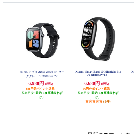
Xiaomi Smart Band 10 Midnight Bla
Xi
mibro ミブロMibro Watch C4 ダー
ck BHR07PYGL
クグレー SP380012-C22
6,980円
6,680円
(税込)
(税込)
698円分ポイント還元
66円分ポイント還元
発送目安:
即納（在庫残りわず
発送目安:
即納（在庫残りわず
か）
か）
(1件)