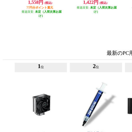
1,558円
1,422円
(税込)
(税込)
77円分ポイント還元
発送目安:
未定（入荷次第お届
発送目安:
未定（入荷次第お届
け）
け）
最新のP
1
2
位
位