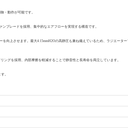
制御・動作が可能です。
ァンブレードを採用、集中的なエアフローを実現する構造です。
フローを向上させます。最大4.15mmH2Oの高静圧も兼ね備えているため、ラジエータ
ベアリングを採用、内部摩擦を軽減することで静音性と長寿命を両立しています。
ます。