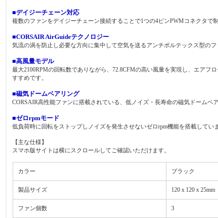
■デイジーチェーン対応
複数のファンをデイジーチェーン接続することで1つの4ピンPWMコネクタで
■CORSAIR AirGuideテクノロジー
気流の渦を防止し必要な方向に集中して空気を送るアンチボルテックス型のフ
■高風量モデル
最大2100RPMの回転数でありながら、72.8CFMの高い風量を実現し、エア
すすめです。
■磁気ドームベアリング
CORSAIR高性能ファンに搭載されている、低ノイズ・長寿命の磁気ドーム
■ゼロrpmモード
低負荷時に回転をストップしノイズを発生させないゼロrpm機能を搭載してい
【主な仕様】
スマホ版サイトは横にスクロールしてご確認いただけます。
カラー
ブラック
製品サイズ
120 x 120 x 25mm
ファン個数
3