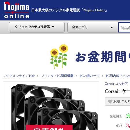
日本最大級のデジタル家電通販「Nojima Online」
クリックでカテゴリ表示
全カテゴリ
ノジマオンラインTOP
プリンタ・PC周辺機器
PC内蔵パーツ
PC用内蔵ファン
Corsair コルセア
Corsair 
発送目安：
3
価格：