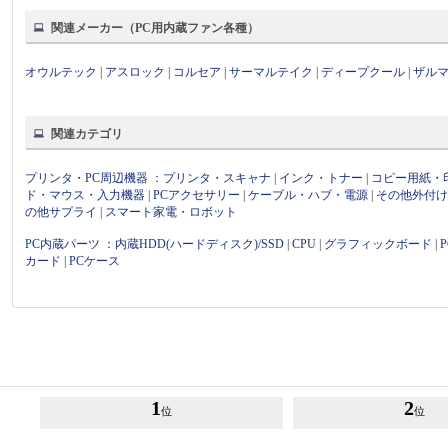
関連メーカー（PC用内蔵ファン各種）
オウルテック
|
アスロック
|
コルセア
|
サーマルテイク
|
ディープクール
|
ザル
関連カテゴリ
プリンタ・PC周辺機器
：
プリンタ・スキャナ
|
インク・トナー
|
コピー用紙・
ド・マウス・入力機器
|
PCアクセサリー
|
ケーブル・ハブ・電源
|
その他外付
の他サプライ
|
スマート家電・ロボット
PC内蔵パーツ
：
内蔵HDD(ハードディスク)/SSD
|
CPU
|
グラフィックボード
|
カード
|
PCケース
1
2
位
位