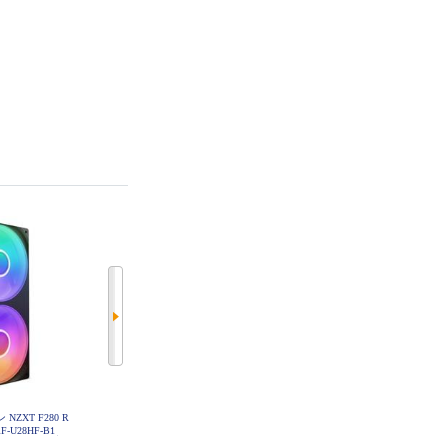
NZXT F280 R
NZXT CPUクーラー NZXT C850 G
Thermaltake CPUクーラー MINECU
 RF-U28HF-B1
old Core ATX3.1 PA-8G3BB-JP
BE 360 Ultra Snow All-In-One Liquid
Cooler System CL-W482-PL12SW-A