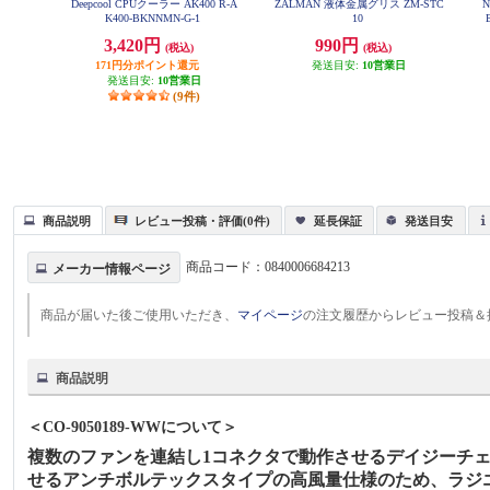
Deepcool CPUクーラー AK400 R-A
ZALMAN 液体金属グリス ZM-STC
N
K400-BKNNMN-G-1
10
3,420円
990円
(税込)
(税込)
171円分ポイント還元
発送目安:
10営業日
発送目安:
10営業日
(9件)
商品説明
レビュー投稿・評価(0件)
延長保証
発送目安
商品コード：
0840006684213
メーカー情報ページ
商品が届いた後ご使用いただき、
マイページ
の注文履歴からレビュー投稿＆
商品説明
＜CO-9050189-WWについて＞
複数のファンを連結し1コネクタで動作させるデイジーチェーン
せるアンチボルテックスタイプの高風量仕様のため、ラジ