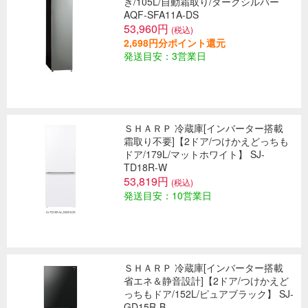
き/105L/自動霜取り/ダークシルバー
AQF-SFA11A-DS
53,960円
(税込)
2,698円分ポイント還元
発送目安：3営業日
ＳＨＡＲＰ 冷蔵庫[インバーター搭載
霜取り不要]【2ドア/つけかえどっちも
ドア/179L/マットホワイト】 SJ-
TD18R-W
53,819円
(税込)
発送目安：10営業日
ＳＨＡＲＰ 冷蔵庫[インバーター搭載
省エネ＆静音設計]【2ドア/つけかえど
っちもドア/152L/ピュアブラック】 SJ-
GD15R-B