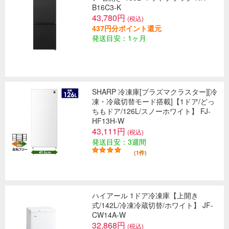
B16C3-K
43,780円
(税込)
437円分ポイント還元
発送目安：1ヶ月
SHARP 冷凍庫[プラズマクラスター][冷
凍・冷蔵切替モード搭載]【1ドア/どっ
ちもドア/126L/スノーホワイト】 FJ-
HF13H-W
43,111円
(税込)
発送目安：3週間
(1件)
ハイアール 1ドア冷凍庫【上開き
式/142L/冷凍冷蔵切替/ホワイト】 JF-
CW14A-W
32,868円
(税込)