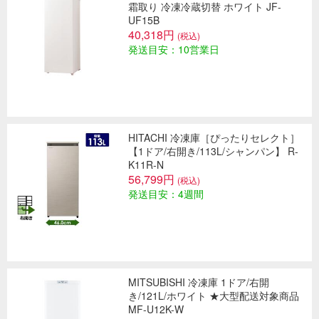
霜取り 冷凍冷蔵切替 ホワイト JF-
UF15B
40,318円
(税込)
発送目安：10営業日
HITACHI 冷凍庫［ぴったりセレクト］
【1ドア/右開き/113L/シャンパン】 R-
K11R-N
56,799円
(税込)
発送目安：4週間
MITSUBISHI 冷凍庫 1ドア/右開
き/121L/ホワイト ★大型配送対象商品
MF-U12K-W