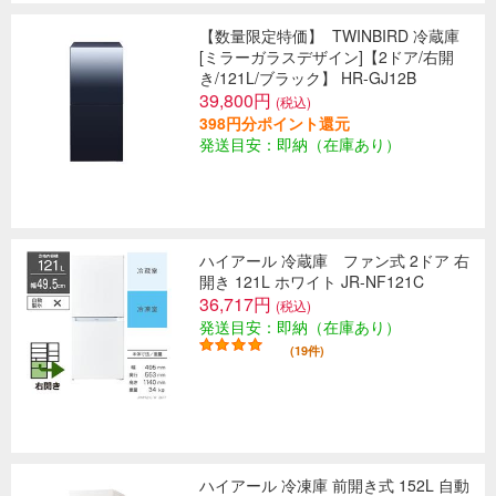
【数量限定特価】
TWINBIRD 冷蔵庫
[ミラーガラスデザイン]【2ドア/右開
き/121L/ブラック】 HR-GJ12B
39,800円
(税込)
398円分ポイント還元
発送目安：即納（在庫あり）
ハイアール 冷蔵庫 ファン式 2ドア 右
開き 121L ホワイト JR-NF121C
36,717円
(税込)
発送目安：即納（在庫あり）
(19件)
ハイアール 冷凍庫 前開き式 152L 自動