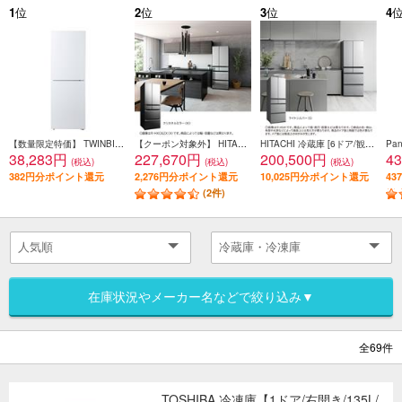
1
位
2
位
3
位
4
【数量限定特価】 TWINBIRD 冷蔵庫[ガラスデザイン][引き出し式大容量冷凍室]【2ドア/右開き/231L/ホワイト】★大型配送対象商品 HR-E923W
【クーポン対象外】 HITACHI 冷蔵庫【6ドア/観音開き/540L/クリスタルミラー】 ★大型配送対象商品 R-HXC54X-X
HITACHI 冷蔵庫 [6ドア/観音開き/485L/ライトシルバー] ★大型配送対象商品 R-H49Y-S
38,283円
227,670円
200,500円
4
(税込)
(税込)
(税込)
382円分ポイント還元
2,276円分ポイント還元
10,025円分ポイント還元
4
(2件)
在庫状況やメーカー名などで絞り込み▼
全69件
TOSHIBA 冷凍庫【1ドア/右開き/135L/