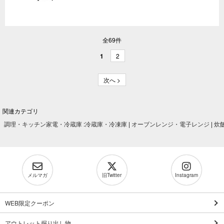
全69件
1
2
次へ >
関連カテゴリ
調理・キッチン家電・冷蔵庫
:
冷蔵庫・冷凍庫
|
オーブンレンジ・電子レンジ
|
炊
メルマガ
旧Twitter
Instagram
WEB限定クーポン
アウトレット掘り出し物