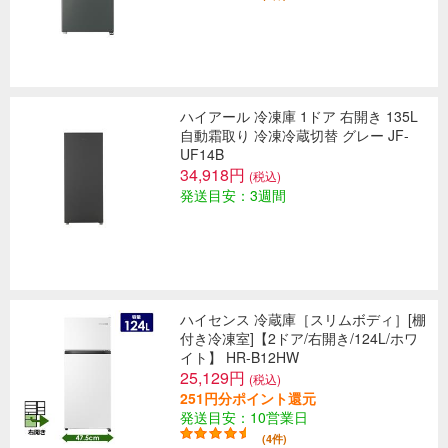
ハイアール 冷凍庫 1ドア 右開き 135L
自動霜取り 冷凍冷蔵切替 グレー JF-
UF14B
34,918円
(税込)
発送目安：3週間
ハイセンス 冷蔵庫［スリムボディ］[棚
付き冷凍室]【2ドア/右開き/124L/ホワ
イト】 HR-B12HW
25,129円
(税込)
251円分ポイント還元
発送目安：10営業日
(4件)