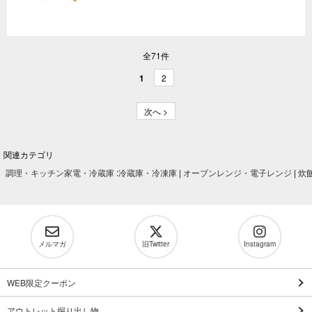
全71件
1
2
次へ >
関連カテゴリ
調理・キッチン家電・冷蔵庫
:
冷蔵庫・冷凍庫
|
オーブンレンジ・電子レンジ
|
炊
メルマガ
旧Twitter
Instagram
WEB限定クーポン
アウトレット掘り出し物