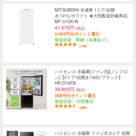
MITSUBISHI 冷凍庫 1ドア/右開
き/121L/ホワイト ★大型配送対象商品
MF-U12K-W
41,670円
(税込)
2,083円分ポイント還元
発送目安：即納（在庫あり）
(1件)
ハイセンス 冷蔵庫[ファン式][ノンフロ
ン]【2ドア/右開き/162L/ブラック】
HR-D16FB
39,800円
(税込)
398円分ポイント還元
発送目安：10営業日
(6件)
ハイセンス 冷蔵庫 ファン式 2ドア 右開