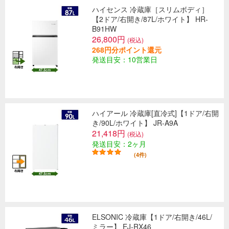
ハイセンス 冷蔵庫［スリムボディ］
【2ドア/右開き/87L/ホワイト】 HR-
B91HW
26,800円
(税込)
268円分ポイント還元
発送目安：10営業日
ハイアール 冷蔵庫[直冷式]【1ドア/右開
き/90L/ホワイト】 JR-A9A
21,418円
(税込)
発送目安：2ヶ月
(4件)
ELSONIC 冷蔵庫【1ドア/右開き/46L/
ミラー】 EJ-RX46