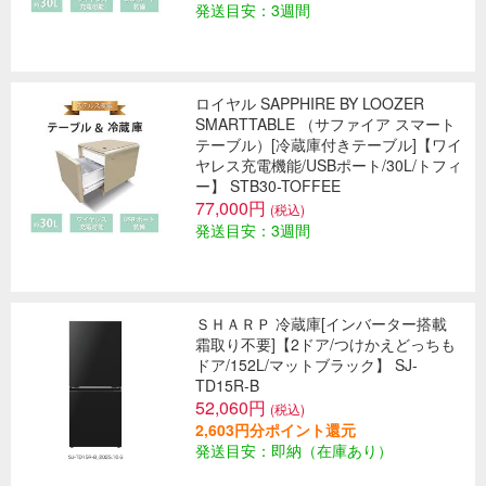
発送目安：3週間
ロイヤル SAPPHIRE BY LOOZER
SMARTTABLE （サファイア スマート
テーブル）[冷蔵庫付きテーブル]【ワイ
ヤレス充電機能/USBポート/30L/トフィ
ー】 STB30-TOFFEE
77,000円
(税込)
発送目安：3週間
ＳＨＡＲＰ 冷蔵庫[インバーター搭載
霜取り不要]【2ドア/つけかえどっちも
ドア/152L/マットブラック】 SJ-
TD15R-B
52,060円
(税込)
2,603円分ポイント還元
発送目安：即納（在庫あり）