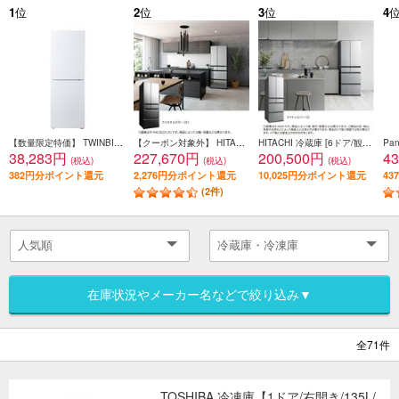
1
位
2
位
3
位
4
【数量限定特価】 TWINBIRD 冷蔵庫[ガラスデザイン][引き出し式大容量冷凍室]【2ドア/右開き/231L/ホワイト】★大型配送対象商品 HR-E923W
【クーポン対象外】 HITACHI 冷蔵庫【6ドア/観音開き/540L/クリスタルミラー】 ★大型配送対象商品 R-HXC54X-X
HITACHI 冷蔵庫 [6ドア/観音開き/485L/ライトシルバー] ★大型配送対象商品 R-H49Y-S
38,283円
227,670円
200,500円
4
(税込)
(税込)
(税込)
382円分ポイント還元
2,276円分ポイント還元
10,025円分ポイント還元
4
(2件)
在庫状況やメーカー名などで絞り込み▼
全71件
TOSHIBA 冷凍庫【1ドア/右開き/135L/