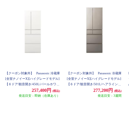
【クーポン対象外】
Panasonic 冷蔵庫
【クーポン対象外】
Panasonic 冷蔵庫
[全室ナノイーX][ハイグレードモデル]
[全室ナノイーX][ハイグレードモデル]
【６ドア/観音開き/450L/パールホワイ
【６ドア/観音開き/501L/ヘアラインシ
ト】 ★大型配送対象商品 NR-F45HY3-
ャンパン】 ★大型配送対象商品 NR-F
257,400円
277,200円
(税込)
(税込)
W
50HY3-N
発送目安：即納（在庫あり）
発送目安：3週間