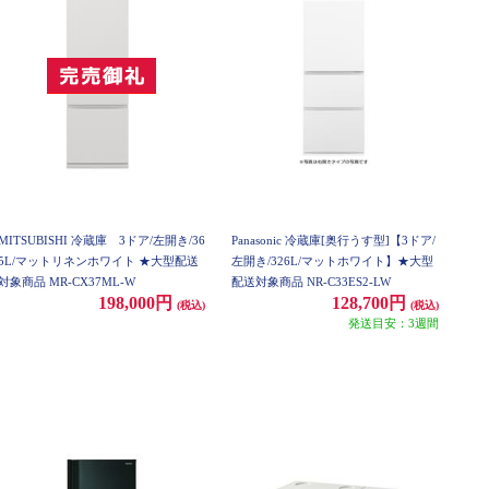
MITSUBISHI 冷蔵庫 3ドア/左開き/36
Panasonic 冷蔵庫[奥行うす型]【3ドア/
5L/マットリネンホワイト ★大型配送
左開き/326L/マットホワイト】★大型
対象商品 MR-CX37ML-W
配送対象商品 NR-C33ES2-LW
198,000円
128,700円
(税込)
(税込)
発送目安：3週間