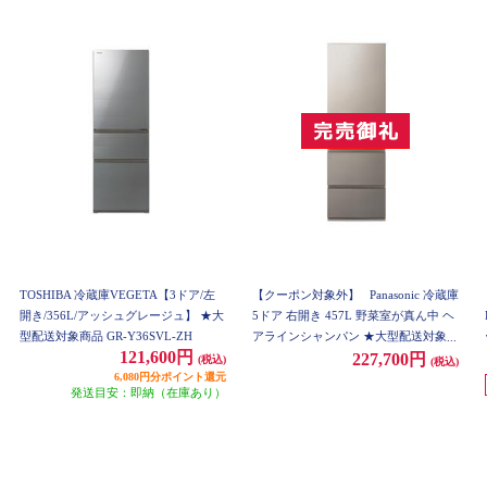
TOSHIBA 冷蔵庫VEGETA【3ドア/左
【クーポン対象外】
Panasonic 冷蔵庫
開き/356L/アッシュグレージュ】 ★大
5ドア 右開き 457L 野菜室が真ん中 ヘ
型配送対象商品 GR-Y36SVL-ZH
アラインシャンパン ★大型配送対象商
121,600円
品 NR-E46HV2-N
227,700円
(税込)
(税込)
6,080円分ポイント還元
発送目安：即納（在庫あり）