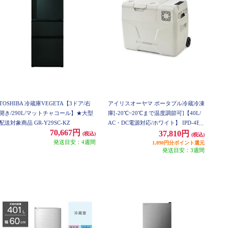
TOSHIBA 冷蔵庫VEGETA【3ドア/右
アイリスオーヤマ ポータブル冷蔵冷凍
開き/290L/マットチャコール】★大型
庫[-20℃~20℃まで温度調節可]【40L/
配送対象商品 GR-Y29SC-KZ
AC・DC電源対応/ホワイト】 IPD-4B-
70,667円
W
37,810円
(税込)
(税込)
発送目安：4週間
1,890円分ポイント還元
発送目安：3週間