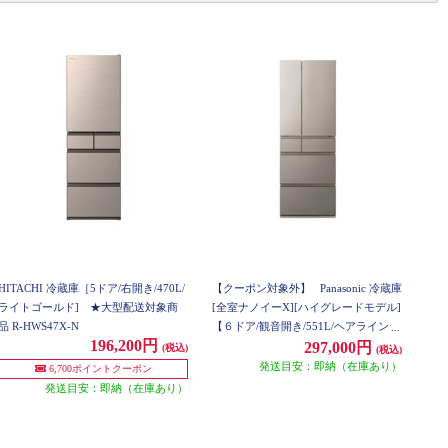
HITACHI 冷蔵庫［5ドア/右開き/470L/
【クーポン対象外】
Panasonic 冷蔵庫
ライトゴールド] ★大型配送対象商
[全室ナノイーX][ハイグレードモデル]
品 R-HWS47X-N
【６ドア/観音開き/551L/ヘアラインシ
196,200円
ャンパン】 ★大型配送対象商品 NR-F
297,000円
(税込)
(税込)
55HY3-N
発送目安：即納（在庫あり）
6,700ポイントクーポン
発送目安：即納（在庫あり）