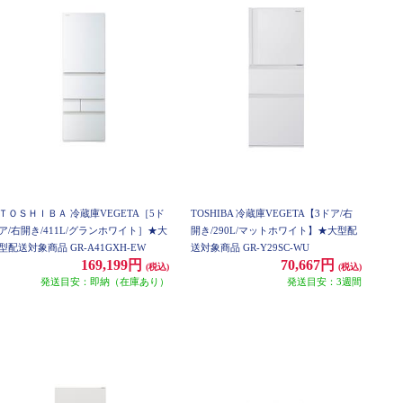
ＴＯＳＨＩＢＡ 冷蔵庫VEGETA［5ド
TOSHIBA 冷蔵庫VEGETA【3ドア/右
ア/右開き/411L/グランホワイト］★大
開き/290L/マットホワイト】★大型配
型配送対象商品 GR-A41GXH-EW
送対象商品 GR-Y29SC-WU
169,199円
70,667円
(税込)
(税込)
発送目安：即納（在庫あり）
発送目安：3週間