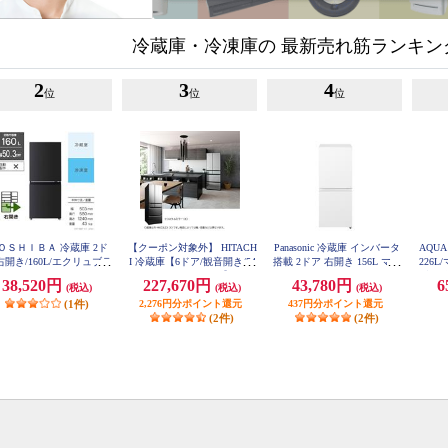
冷蔵庫・冷凍庫の 最新売れ筋ランキン
2
3
4
位
位
位
ＯＳＨＩＢＡ 冷蔵庫 2ド
【クーポン対象外】 HITACH
Panasonic 冷蔵庫 インバータ
AQUA
右開き/160L/エクリュブラ
I 冷蔵庫【6ドア/観音開き/54
搭載 2ドア 右開き 156L マッ
226
ック GR-Y16BP-KT
0L/クリスタルミラー】 ★大
トオフホワイト NR-B16C3-
型配送
38,520円
227,670円
43,780円
6
(税込)
(税込)
(税込)
W
型配送対象商品 R-HXC54X-
X
(1件)
2,276円分ポイント還元
437円分ポイント還元
(2件)
(2件)