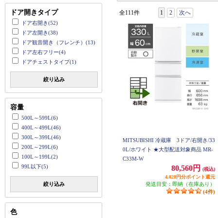
ドア開きタイプ
全111件
1
2
次へ
ドア右開き(52)
ドア左開き(38)
ドア観音開き（フレンチ）(13)
ドア左右フリー(4)
ドアチェストタイプ(1)
絞り込み
容量
500L～599L(6)
400L～499L(46)
300L～399L(46)
MITSUBISHI 冷蔵庫 3ドア/右開き/33
200L～299L(6)
0L/ホワイト ★大型配送対象商品 MR-
100L～199L(2)
C33M-W
99L以下(5)
80,560円
(税込)
4,028円分ポイント還元
発送目安：即納（在庫あり）
絞り込み
(4件)
色