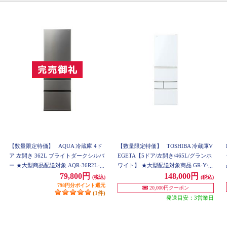
【数量限定特価】
AQUA 冷蔵庫 4ド
【数量限定特価】
TOSHIBA 冷蔵庫V
ア 左開き 362L ブライトダークシルバ
EGETA【5ドア/左開き/465L/グランホ
ー ★大型商品配送対象 AQR-36R2L-D
ワイト】 ★大型配送対象商品 GR-Y47
S
0GSKL-EW
79,800円
148,000円
(税込)
(税込)
798円分ポイント還元
20,000円クーポン
(1件)
発送目安：3営業日