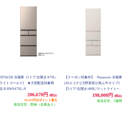
HITACHI 冷蔵庫［5ドア/左開き/470L/
【クーポン対象外】
Panasonic 冷蔵庫
ライトゴールド] ★大型配送対象商
[AIエコナビ][野菜室が真ん中タイプ]
品 R-HWS47XL-N
【5ドア/左開き/468L/マットライトベ
206,670円
ージュ】★大型配送対象商品 NR-E47
198,000円
(税込)
(税込)
10,333円分ポイント還元
BR3L-C
発送目安：3週間
発送目安：即納（在庫あり）