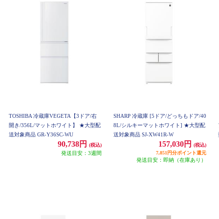
TOSHIBA 冷蔵庫VEGETA【3ドア/右
SHARP 冷蔵庫 [5ドア/どっちもドア/40
開き/356L/マットホワイト】 ★大型配
8L/シルキーマットホワイト] ★大型配
送対象商品 GR-Y36SC-WU
送対象商品 SJ-XW41R-W
90,738円
157,030円
(税込)
(税込)
発送目安：3週間
7,851円分ポイント還元
発送目安：即納（在庫あり）