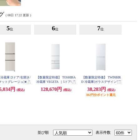
グ
( 08日 17:22 更新 )
5
6
7
位
位
位
 冷蔵庫 [3ドア/右開き/
【数量限定特価】 TOSHIBA
【数量限定特価】 TWINBIR
L/マットグレージュ]★大
冷蔵庫 VEGETA ［ 5ドア/ 右
D 冷蔵庫[ガラスデザイン][引
対象商品 AQR-23A-C
開き / 411L/ グランホワイ
き出し式大容量冷凍室]【2ド
5,034円
128,670円
38,283円
(税込)
(税込)
(税込)
ト］ ★大型配送対象商品 G
ア/右開き/231L/ホワイト】★
R-Y41GXK-EW
大型配送対象商品 HR-E923
382円分ポイント還元
W
並び順
表示件数