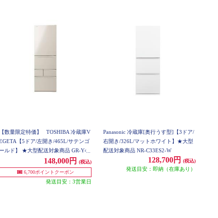
【数量限定特価】
TOSHIBA 冷蔵庫V
Panasonic 冷蔵庫[奥行うす型]【3ドア/
EGETA【5ドア/左開き/465L/サテンゴ
右開き/326L/マットホワイト】★大型
ールド】 ★大型配送対象商品 GR-Y47
配送対象商品 NR-C33ES2-W
128,700円
0GSKL-EC
148,000円
(税込)
(税込)
発送目安：即納（在庫あり）
6,700ポイントクーポン
発送目安：3営業日