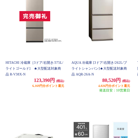
HITACHI 冷蔵庫［3ドア/右開き/375L/
AQUA 冷蔵庫 [3ドア/右開き/262L/ブ
ライトゴールド] ★大型配送対象商
ライトシャンパン]★大型配送対象商
品 R-V38X-N
品 AQR-26A-N
123,390円
80,520円
(税込)
(税込)
6,169円分ポイント還元
4,026円分ポイント還元
発送目安：10営業日