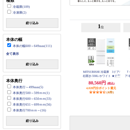
種類
冷蔵庫(109)
冷凍庫(2)
絞り込み
1
位
本体の幅
本体の幅600～649mm(111)
全て表示
絞り込み
MITSUBISHI 冷蔵庫 3ドア/
Ｔ
右開き/330L/ホワイト ★大型
ア/
配送対象商品 MR-C33M-W
本体奥行
80,560円
(税込)
本体奥行～499mm(5)
4,028円分ポイント還元
(4件)
本体奥行500～599ｍｍ(1)
本体奥行600～650ｍｍ(33)
本体奥行651～699ｍｍ(56)
本体奥行700ｍｍ～(16)
絞り込み