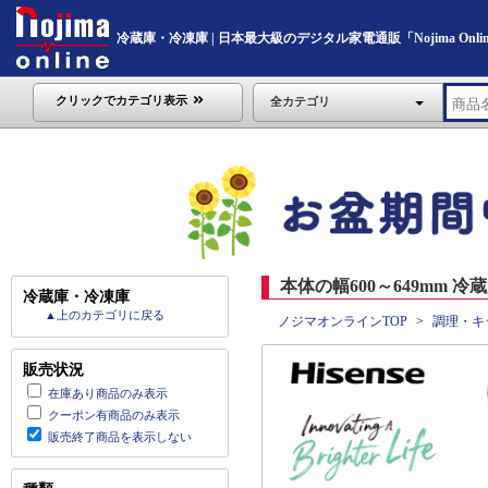
冷蔵庫・冷凍庫 | 日本最大級のデジタル家電通販「Nojima Onli
クリックでカテゴリ表示
全カテゴリ
本体の幅600～649mm 冷
冷蔵庫・冷凍庫
▲上のカテゴリに戻る
ノジマオンラインTOP
調理・キ
販売状況
在庫あり商品のみ表示
クーポン有商品のみ表示
販売終了商品を表示しない