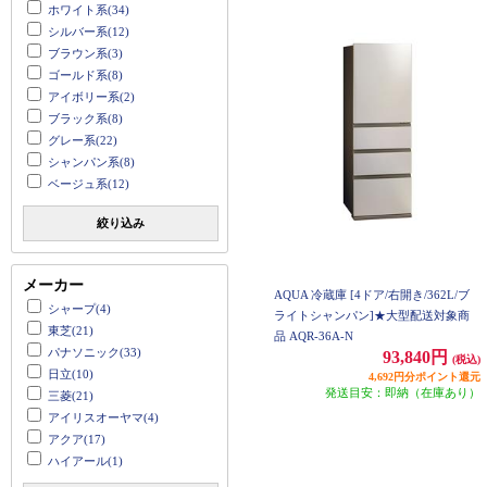
ホワイト系(34)
シルバー系(12)
ブラウン系(3)
ゴールド系(8)
アイボリー系(2)
ブラック系(8)
グレー系(22)
シャンパン系(8)
ベージュ系(12)
絞り込み
メーカー
AQUA 冷蔵庫 [4ドア/右開き/362L/ブ
シャープ(4)
ライトシャンパン]★大型配送対象商
東芝(21)
品 AQR-36A-N
パナソニック(33)
93,840円
(税込)
日立(10)
4,692円分ポイント還元
発送目安：即納（在庫あり）
三菱(21)
アイリスオーヤマ(4)
アクア(17)
ハイアール(1)