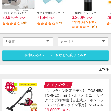
日立 日立 紙パッククリーナー掃除機 小型・軽量ボディ2.7kg（本体質量） 強烈パワー６2０Ｗ CV-KP90M-C
マキタ 抗菌紙パック １０枚入り A-48511
ELSONIC ハンディクリーナー【コードレス/充電式】 EKHC01
20,670円
715円
3,260円
2
(税込)
(税込)
(税込)
97円分ポイント還元
(2件)
(5件)
(6件)
在庫状況やメーカー名などで絞り込み▼
全29件
おすすめ商品
【オンライン限定モデル】
TOSHIBA
TORNEO mini（トルネオ ミニ ）サイ
クロン式掃除機【自走式カーボンヘッ
ド/レッド/オンライン限定】 VC-C7-R
19,800円
(税込)