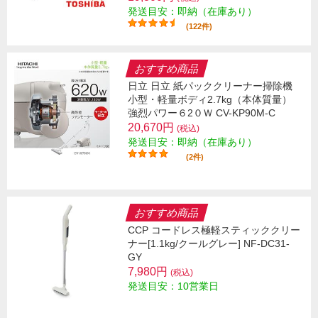
発送目安：即納（在庫あり）
(122件)
おすすめ商品
日立 日立 紙パッククリーナー掃除機
小型・軽量ボディ2.7kg（本体質量）
強烈パワー６2０Ｗ CV-KP90M-C
20,670円
(税込)
発送目安：即納（在庫あり）
(2件)
おすすめ商品
CCP コードレス極軽スティッククリー
ナー[1.1kg/クールグレー] NF-DC31-
GY
7,980円
(税込)
発送目安：10営業日