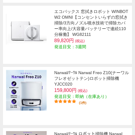
エコバックス 窓拭きロボット WINBOT
W2 OMNI【コンセントいらずの窓拭き
掃除/3方向ノズル噴水技術で掃除カバ
ー率向上/大容量バッテリーで連続110
分稼働】 WG82111
89,820円
(税込)
発送目安：3週間
Narwal/ﾅｰﾜﾙ Narwal Freo Z10(ナーワル
フレオゼットテン)ロボット掃除機
YJCC020
159,800円
(税込)
発送目安：即納（在庫あり）
(1件)
Narwal/ﾅｰﾜﾙ ロボット掃除機 Narwal