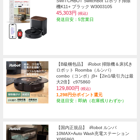
SWITCHBOT SwitchBot ロボット掃除
機K11+ ブラック W3003105
45,303円
(税込)
発送目安：5営業日
【B級梱包品】
iRobot 掃除機＆床拭き
ロボット Roomba（ルンバ）
combo（コンボ）j9+【2in1/吸引力は最
大2倍】 c975860
129,800円
(税込)
1,298円分ポイント還元
発送目安：即納（在庫残りわずか）
【国内正規品】
iRobot ルンバ
10MAX+Auto Wash充電ステーション
X085860