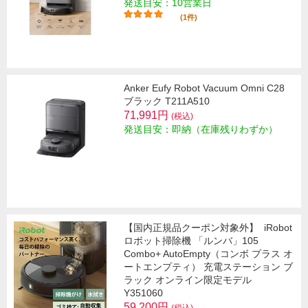
発送目安：10営業日
(1件)
Anker Eufy Robot Vacuum Omni C28
ブラック T211A510
71,991円
(税込)
発送目安：即納（在庫残りわずか）
【国内正規品クーポン対象外】
iRobot
ロボット掃除機 「ルンバ」105
Combo+ AutoEmpty（コンボ プラス オ
ートエンプティ） 充電ステーション ブ
ラック オンライン限定モデル
Y351060
59,200円
(税込)