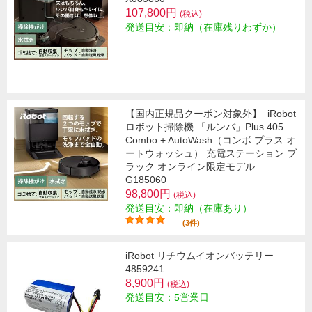
107,800円
(税込)
発送目安：即納（在庫残りわずか）
【国内正規品クーポン対象外】
iRobot
ロボット掃除機 「ルンバ」Plus 405
Combo + AutoWash（コンボ プラス オ
ートウォッシュ） 充電ステーション ブ
ラック オンライン限定モデル
G185060
98,800円
(税込)
発送目安：即納（在庫あり）
(3件)
iRobot リチウムイオンバッテリー
4859241
8,900円
(税込)
発送目安：5営業日