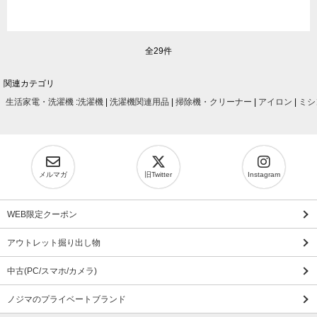
全29件
関連カテゴリ
生活家電・洗濯機
:
洗濯機
|
洗濯機関連用品
|
掃除機・クリーナー
|
アイロン
|
ミシ
メルマガ
旧Twitter
Instagram
WEB限定クーポン
アウトレット掘り出し物
中古(PC/スマホ/カメラ)
ノジマのプライベートブランド