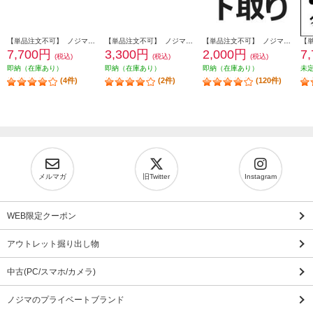
【単品注文不可】 ノジマオンライン 【あってよかった！】中古安心保証1年 USEDHOSYOUNEW2
【単品注文不可】 ノジマオンライン 【あってよかった！】中古安心保証1年 USEDHOSYOUNEW
【単品注文不可】 ノジマオンライン 【レンジ】商品到着後、下取り品に伝票をつけて配送業者へ引き渡すだけ SHITADORI-K
7,700円
3,300円
2,000円
7
(税込)
(税込)
(税込)
即納（在庫あり）
即納（在庫あり）
即納（在庫あり）
未
(4件)
(2件)
(120件)
メルマガ
旧Twitter
Instagram
WEB限定クーポン
アウトレット掘り出し物
中古(PC/スマホ/カメラ)
ノジマのプライベートブランド