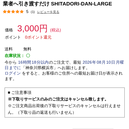
業者へ引き渡すだけ SHITADORI-DAN-LARGE
5
(1)
レビューを見る
3,000円
価格
(税込)
ポイント
0ポイント還元
送料
無料
在庫状況：
〇
今から
16
時間
18
分以内
のご注文で、最短
2026
年
08
月
10
日
月曜
日
までに
「
神奈川県横浜市
」
へお届けします。
ログイン
をすると、お客様のご住所への最短お届け日が表示され
ます。
■ ご注意事項
※下取りサービスのみのご注文はキャンセル致します。
※ご注文商品出荷後の下取りサービスのキャンセルは行えませ
ん。（下取り品の返送も行いません）