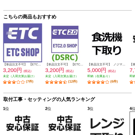
こちらの商品もおすすめ
【単品注文不可】 【ETC】 【※要詳細欄確認】ETCセットアップ 必要データの画像をメールで送るだけでかんたん申し込み ETC-SETUP
【単品注文不可】 【ETC2.0】 【※要詳細欄確認】ETC2.0対応 DSRCセットアップ 必要データの画像をメールで送るだけでかんたん申し込み DSRC-SETUP
【単品注文不可】 ノジマオンライン 【食洗機】商品到着後、下取り品に伝票をつけて配送業者へ引き渡すだけ SHITADORI-SHOKUSENKI
3,200円
3,200円
5,000円
7
(税込)
(税込)
(税込)
未定（入荷次第お届け）
未定（入荷次第お届け）
即納（在庫あり）
即
(7件)
(12件)
(6件)
取付工事・セッティングの人気ランキング
1
位
2
位
3
位
4