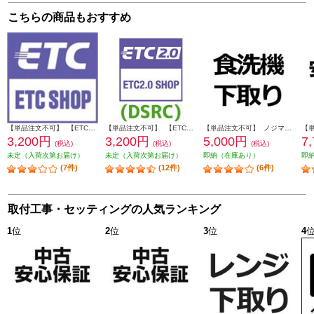
こちらの商品もおすすめ
【単品注文不可】 【ETC】 【※要詳細欄確認】ETCセットアップ 必要データの画像をメールで送るだけでかんたん申し込み ETC-SETUP
【単品注文不可】 【ETC2.0】 【※要詳細欄確認】ETC2.0対応 DSRCセットアップ 必要データの画像をメールで送るだけでかんたん申し込み DSRC-SETUP
【単品注文不可】 ノジマオンライン 【食洗機】商品到着後、下取り品に伝票をつけて配送業者へ引き渡すだけ SHITADORI-SHOKUSENKI
3,200円
3,200円
5,000円
7
(税込)
(税込)
(税込)
未定（入荷次第お届け）
未定（入荷次第お届け）
即納（在庫あり）
即
(7件)
(12件)
(6件)
取付工事・セッティングの人気ランキング
1
位
2
位
3
位
4