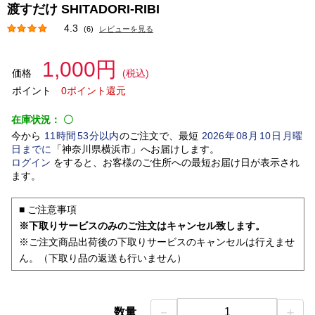
渡すだけ SHITADORI-RIBI
4.3
(6)
レビューを見る
1,000円
価格
(税込)
ポイント
0ポイント還元
在庫状況：
〇
今から
11
時間
53
分以内
のご注文で、最短
2026
年
08
月
10
日
月曜
日
までに
「
神奈川県横浜市
」
へお届けします。
ログイン
をすると、お客様のご住所への最短お届け日が表示され
ます。
■ ご注意事項
※下取りサービスのみのご注文はキャンセル致します。
※ご注文商品出荷後の下取りサービスのキャンセルは行えませ
ん。（下取り品の返送も行いません）
－
＋
数量
1