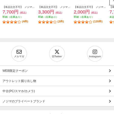
【単品注文不可】 ノジマオンライン 【あってよかった！】中古安心保証1年 USEDHOSYOUNEW2
【単品注文不可】 ノジマオンライン 【あってよかった！】中古安心保証1年 USEDHOSYOUNEW
【単品注文不可】 ノジマオンライン 【レンジ】商品到着後、下取り品に伝票をつけて配送業者へ引き渡すだけ SHITADORI-K
7,700円
3,300円
2,000円
7
(税込)
(税込)
(税込)
即納（在庫あり）
即納（在庫あり）
即納（在庫あり）
未
(4件)
(2件)
(120件)
メルマガ
旧Twitter
Instagram
WEB限定クーポン
アウトレット掘り出し物
中古(PC/スマホ/カメラ)
ノジマのプライベートブランド