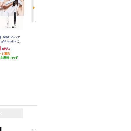
KINUJO ヘア
【正規販売認証店】 KINUJO ヘア
【正規販売認証店】 KINUJO ミニ
-worldwide
アイロン キヌージョW -worldwide
アイロン deux ホワイト KM001
イト DS200
model- ブラック DS200-BK
円
15,670円
11,490円
(税込)
(税込)
(税込)
ント還元
783円分ポイント還元
574円分ポイント還元
（在庫残りわず
発送目安:
即納（在庫残りわず
発送目安:
即納（在庫残りわず
）
か）
か）
6
7
位
位
位