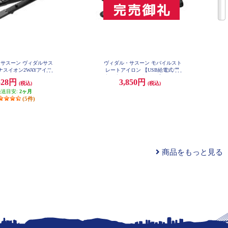
サスーン ヴィダルサス
ヴィダル・サスーン モバイルスト
ナスイオン2WAYアイロ
レートアイロン 【USB給電式/最
2mm VSI3250KJ
高温度約190℃/ブラック】 VSI105
528円
3,850円
(税込)
(税込)
0KJ
発送目安:
2ヶ月
(5件)
商品をもっと見る