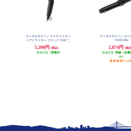
ヴィダルサスーン マイナスイオン
ヴィダルサスーン カー
VSI3214KJ
ヘアドライヤー ブラック VSD124
2KJ
5,200円
2,874円
(税込)
(税込
発送目安:
5営業日
発送目安:
即納（在庫
か）
(1