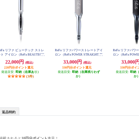
eFa リファ ビューテック ストレ
ReFa リファパワーストレートアイ
ReFa リファパ
ト アイロン（ReFa BEAUTECH
ロン（ReFa POWER STRAIGHT IR
ロン（ReFa POWER
TRAIGHT IRON）ホワイト RE-B
ON）ホワイト RE-CA-02A
ON）ブラック R
22,000円
33,000円
33,000
(税込)
(税込)
M-02A
220円分ポイント還元
330円分ポイント還元
330円分ポイ
発送目安:
即納（在庫あり）
発送目安:
即納（在庫残りわず
発送目安:
即納
(3件)
か）
か
返品特約
掲載されると
10円分ポイント
進呈！