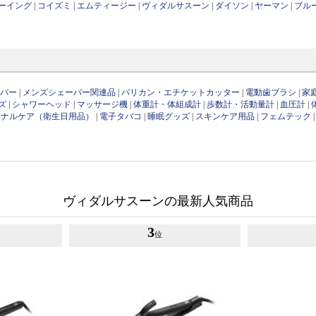
ーイング
|
コイズミ
|
エムティージー
|
ヴィダルサスーン
|
ダイソン
|
ヤーマン
|
ブル
ーバー
|
メンズシェーバー関連品
|
バリカン・エチケットカッター
|
電動歯ブラシ
|
家
ズ
|
シャワーヘッド
|
マッサージ機
|
体重計・体組成計
|
歩数計・活動量計
|
血圧計
|
ソナルケア（衛生日用品）
|
電子タバコ
|
睡眠グッズ
|
スキンケア用品
|
フェムテック
ヴィダルサスーンの最新人気商品
3
位