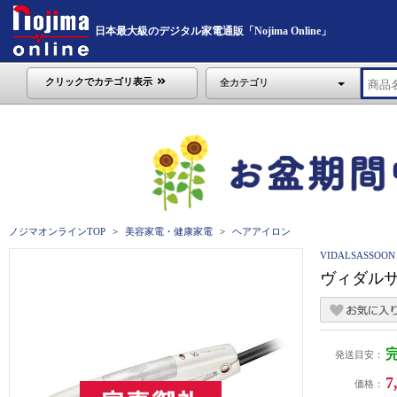
日本最大級のデジタル家電通販「Nojima Online」
クリックでカテゴリ表示
全カテゴリ
ノジマオンラインTOP
美容家電・健康家電
ヘアアイロン
VIDALSASSO
ヴィダルサ
発送目安：
7
価格：