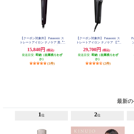
【クーポン対象外】 Panasonic ス
【クーポン対象外】 Panasonic ス
P
トレートアイロン ナノケア 黒【5
トレートアイロン ナノケア 【高
段階温度調整/ナノイー搭載】 EH-
浸透ナノイー/スムースシルキープ
度
15,840円
29,700円
(税込)
(税込)
HS0J-K
レート/ディープネイビー】 EH-H
N50-A
発送目安:
即納（在庫残りわず
発送目安:
即納（在庫残りわず
か）
か）
(1件)
(2件)
最新の
1
2
位
位