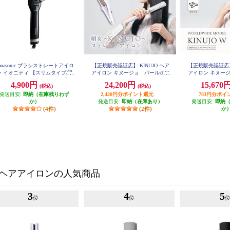
anasonic ブラシストレートアイロ
【正規販売認証店】 KINUJO ヘア
【正規販売認証店】 
ン イオニティ 【スリムタイプ/温
アイロン キヌージョ パールホワ
アイロン キヌージョW 
均一機能/海外両用/ブラック】 E
イト LM225
model- ホワ
4,900円
24,200円
15,670
(税込)
(税込)
H-HS21-K
発送目安:
即納（在庫残りわず
2,420円分ポイント還元
783円分ポイ
か）
発送目安:
即納（在庫あり）
発送目安:
即納
(4件)
(2件)
か
ヘアアイロンの人気商品
3
4
5
位
位