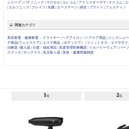
シャープ
|
パナソニック
|
マクセル
|
エレコム
|
アイリスオーヤマ
|
テスコム
|
ユ
|
エルソニック
|
クレイツ
|
丸隆
|
エーステージ
|
絹女
|
ブライト
|
フェスティノ
関連カテゴリ
美容家電・健康家電
：
ドライヤー
|
ヘアアイロン
|
ヘアケア用品
|
メンズシェ
テ商品(フェイスケア)
|
エステ商品（ボディケア）
|
フィットネス・エクササイ
治療器
|
吸入器
|
介護・福祉用品
|
高度管理医療機器
|
リカバリーウェア
|
パー
スグッズ
|
サングラス
|
毛玉取り器
|
美容・健康関連雑貨
1
2
位
位