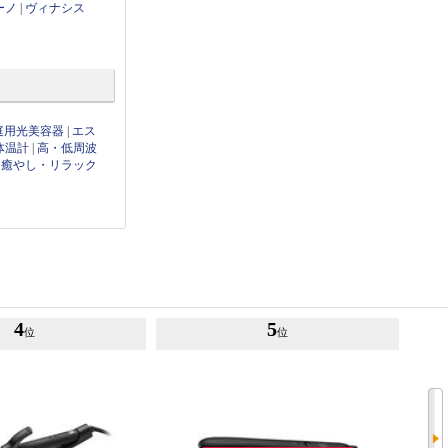
ーノ
|
ヴィナシス
庭用光美容器
|
エス
体温計
|
高・低周波
|
癒やし・リラック
4
5
位
位