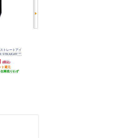
ワーストレートアイ
【正規販売認証店】 KINUJO ヘア
【正規販売認証店】 KINUJO ヘア
 STRAIGHT IR
アイロン キヌージョ パールホワ
アイロン キヌージョW -worldwide
E-CA-03A
イト LM225
model- ホワイト DS200
円
24,200円
15,670円
(税込)
(税込)
(税込)
ント還元
2,420円分ポイント還元
783円分ポイント還元
（在庫残りわず
発送目安:
即納（在庫あり）
発送目安:
即納（在庫残りわず
）
(2件)
か）