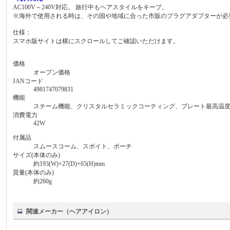
AC100V～240V対応。 旅行中もヘアスタイルをキープ。
※海外で使用される時は、その国や地域に合った市販のプラグアダプターが必
仕様：
スマホ版サイトは横にスクロールしてご確認いただけます。
価格
オープン価格
JANコード
4981747079831
機能
スチーム機能、クリスタルセラミックコーティング、プレート最高温度約
消費電力
42W
付属品
スムースコーム、スポイト、ポーチ
サイズ(本体のみ)
約193(W)×27(D)×65(H)mm
質量(本体のみ)
約260g
関連メーカー（ヘアアイロン）