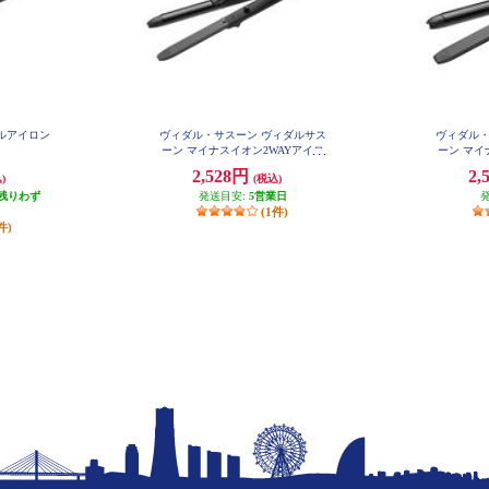
ルアイロン
ヴィダル・サスーン ヴィダルサス
ヴィダル・
ーン マイナスイオン2WAYアイロ
ーン マイ
ン25mm VSI2550KJ
ン 3
2,528円
2,
)
(税込)
残りわず
発送目安:
5営業日
(1件)
件)