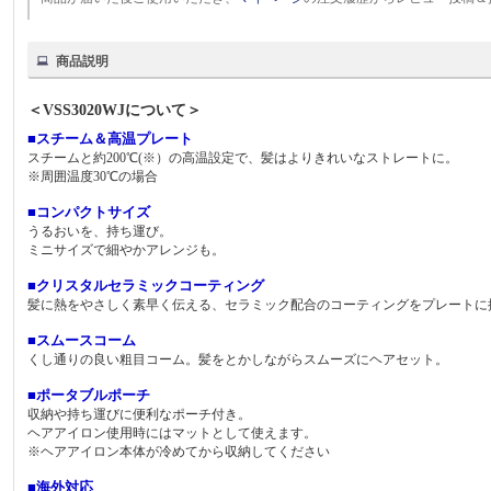
商品説明
＜VSS3020WJについて＞
■スチーム＆高温プレート
スチームと約200℃(※）の高温設定で、髪はよりきれいなストレートに。
※周囲温度30℃の場合
■コンパクトサイズ
うるおいを、持ち運び。
ミニサイズで細やかアレンジも。
■クリスタルセラミックコーティング
髪に熱をやさしく素早く伝える、セラミック配合のコーティングをプレートに
■スムースコーム
くし通りの良い粗目コーム。髪をとかしながらスムーズにヘアセット。
■ポータブルポーチ
収納や持ち運びに便利なポーチ付き。
ヘアアイロン使用時にはマットとして使えます。
※ヘアアイロン本体が冷めてから収納してください
■海外対応