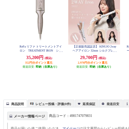
ReFa リファ トリートメントアイ
【正規販売認証店】 KINUJO 2way
R
ロン TREATMENT IRON シャ
ヘアアイロン 32mm シルクプレー
ー
ンパングレージュ RE-CW-48A
ト 耐熱シリコンカバー付属 ホワ
S
35,200円
29,700円
(税込)
(税込)
イト 2W02
352円分ポイント還元
2,970円分ポイント還元
発送目安:
即納（在庫あり）
発送目安:
即納（在庫あり）
商品説明
レビュー投稿・評価(0件)
延長保証
発送目安
商品コード：
4981747079831
メーカー情報ページ
商品が届いた後ご使用いただき、
マイページ
の注文履歴からレビュー投稿＆