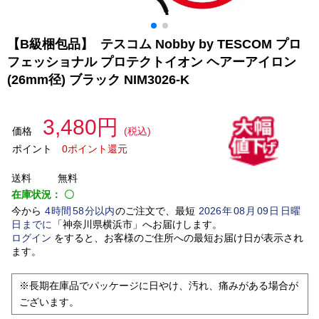
【B級梱包品】 テスコム Nobby by TESCOM プロ
フェッショナル プロテクトイオン ヘアーアイロン
(26mm径) ブラック NIM3026-K
3,480円
価格
(税込)
ポイント
0ポイント還元
送料
無料
在庫状況：
〇
今から
4
時間
58
分以内
のご注文で、最短
2026
年
08
月
09
日
日曜
日
までに
「
神奈川県横浜市
」
へお届けします。
ログイン
をすると、お客様のご住所への最短お届け日が表示され
ます。
※長期在庫品でパッケージに日やけ、汚れ、痛みがある場合が
ございます。