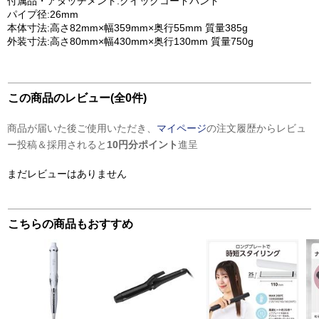
付属品・アタッチメント:クイックコードバンド
パイプ径:26mm
本体寸法:高さ82mm×幅359mm×奥行55mm 質量385g
外装寸法:高さ80mm×幅430mm×奥行130mm 質量750g
この商品のレビュー(全0件)
商品が届いた後ご使用いただき、
マイページ
の注文履歴からレビュ
ー投稿＆採用されると
10円分ポイント
進呈
まだレビューはありません
こちらの商品もおすすめ