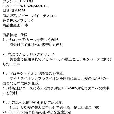
ブランド:TESCOM
JANコード:4975302432612
型番:NIM3026
商品愛称:ノビー バイ テスコム
色名称:K／ブラック
商品生産国:日本
商品特徴・仕様
1．サロンの艶カールを美しく再現。
海外対応で旅行への携帯にも便利！
2．私にできるサロンクオリティ
美容室で使用されている Nobby の最上位モデルをベースに開発
したモデル
3． プロテクトイオンで静電気を低減。
マイナスイオンとプラスイオンを同時に放出。髪の広がりの一
因となる静電気を低減。
4．持ち運びニーズに応える海外対応100-240V対応で海外への携帯
にも便利
5．お好みの温度で使える幅広い温度。
仕上がりや髪の傷みに合わせて選べる、幅広い温度（60-
210℃）5℃間隔31段階の細やかな温度設定