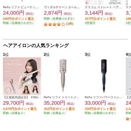
ReFa リファ ビューテック カール アイロン 32 (ReFa BEAUTECH CURL IRON 32) ホワイト RE-BK-02A
ヴィダルサスーン カールアイロン VSI3214KJ
テスコム ストレート ヘアアイロン 15mm ロングプレート ホワイト TS360A-W
24,000円
2,874円
3,144円
3
(税込)
(税込)
(税込)
240円分ポイント還元
即納（在庫残りわずか）
157円分ポイント還元
1
即納（在庫残りわずか）
3営業日
3営
(1件)
ヘアアイロンの人気ランキング
1
位
2
位
3
位
4
【正規販売認証店】 KINUJO 2wayヘアアイロン 32mm シルクプレート 耐熱シリコンカバー付属 ホワイト 2W02
ReFa リファ トリートメントアイロン TREATMENT IRON シャンパングレージュ RE-CW-48A
ReFa リファパワーストレートアイロン（ReFa POWER STRAIGHT IRON）ブラック RE-CA-03A
29,700円
35,200円
33,000円
2
(税込)
(税込)
(税込)
2,970円分ポイント還元
352円分ポイント還元
330円分ポイント還元
2,
即納（在庫あり）
即納（在庫あり）
即納（在庫残りわずか）
即