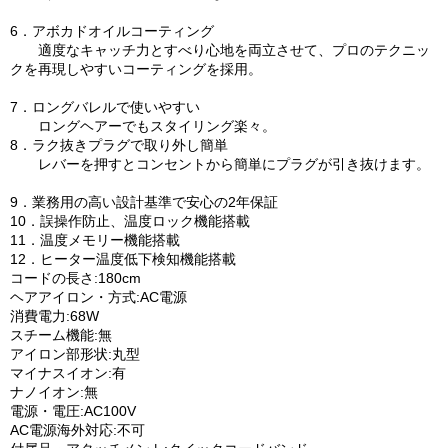
6．アボカドオイルコーティング
適度なキャッチ力とすべり心地を両立させて、プロのテクニッ
クを再現しやすいコーティングを採用。
7．ロングバレルで使いやすい
ロングヘアーでもスタイリング楽々。
8．ラク抜きプラグで取り外し簡単
レバーを押すとコンセントから簡単にプラグが引き抜けます。
9．業務用の高い設計基準で安心の2年保証
10．誤操作防止、温度ロック機能搭載
11．温度メモリー機能搭載
12．ヒーター温度低下検知機能搭載
コードの長さ:180cm
ヘアアイロン・方式:AC電源
消費電力:68W
スチーム機能:無
アイロン部形状:丸型
マイナスイオン:有
ナノイオン:無
電源・電圧:AC100V
AC電源海外対応:不可