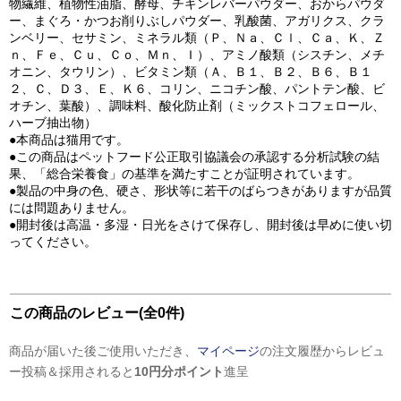
物繊維、植物性油脂、酵母、チキンレバーパウダー、おからパウダ
ー、まぐろ・かつお削りぶしパウダー、乳酸菌、アガリクス、クラ
ンベリー、セサミン、ミネラル類（Ｐ、Ｎａ、Ｃｌ、Ｃａ、Ｋ、Ｚ
ｎ、Ｆｅ、Ｃｕ、Ｃｏ、Ｍｎ、Ｉ）、アミノ酸類（シスチン、メチ
オニン、タウリン）、ビタミン類（Ａ、Ｂ１、Ｂ２、Ｂ６、Ｂ１
２、Ｃ、Ｄ３、Ｅ、Ｋ６、コリン、ニコチン酸、パントテン酸、ビ
オチン、葉酸）、調味料、酸化防止剤（ミックストコフェロール、
ハーブ抽出物）
●本商品は猫用です。
●この商品はペットフード公正取引協議会の承認する分析試験の結
果、「総合栄養食」の基準を満たすことが証明されています。
●製品の中身の色、硬さ、形状等に若干のばらつきがありますが品質
には問題ありません。
●開封後は高温・多湿・日光をさけて保存し、開封後は早めに使い切
ってください。
この商品のレビュー(全0件)
商品が届いた後ご使用いただき、
マイページ
の注文履歴からレビュ
ー投稿＆採用されると
10円分ポイント
進呈