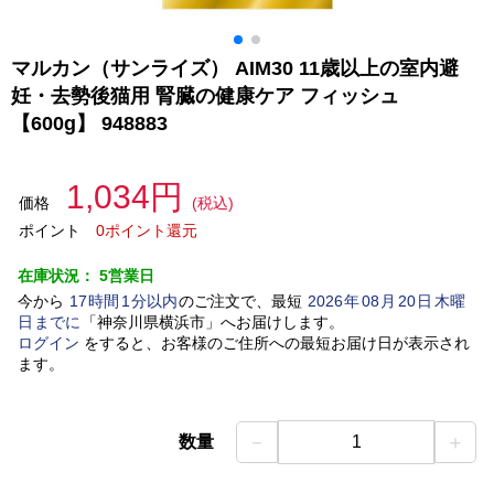
マルカン（サンライズ） AIM30 11歳以上の室内避
妊・去勢後猫用 腎臓の健康ケア フィッシュ
【600g】 948883
1,034円
価格
(税込)
ポイント
0ポイント還元
在庫状況：
5営業日
今から
17
時間
1
分以内
のご注文で、最短
2026
年
08
月
20
日
木曜
日
までに
「
神奈川県横浜市
」
へお届けします。
ログイン
をすると、お客様のご住所への最短お届け日が表示され
ます。
－
＋
数量
1