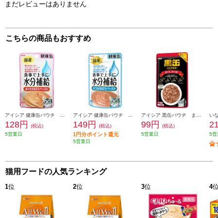
まだレビューはありません
こちらの商品もおすすめ
アイシア 健康缶パウチ 水分補給 まぐろペースト40g 101435
アイシア 健康缶パウチ 水分補給 かつおペースト40g 101437
アイシア 黒缶パウチ まぐろとかつお 70g 101527
128円
149円
99円
2
(税込)
(税込)
(税込)
5営業日
1円分ポイント還元
5営業日
5営
5営業日
猫用フードの人気ランキング
1
位
2
位
3
位
4