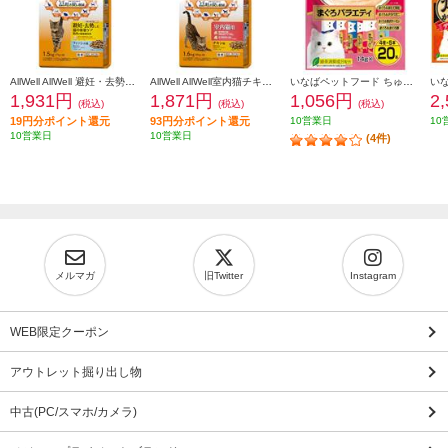
AllWell AllWell 避妊・去勢した猫用 フィッシュ味【1.5kg】 988476
AllWell AllWell室内猫チキン【1.6kg】 988438
いなばペットフード ちゅーるまぐろ4種バラエティ 14g×20本入り 766197
1,931円
1,871円
1,056円
2
(税込)
(税込)
(税込)
19円分ポイント還元
93円分ポイント還元
10営業日
10
10営業日
10営業日
(4件)
メルマガ
旧Twitter
Instagram
WEB限定クーポン
アウトレット掘り出し物
中古(PC/スマホ/カメラ)