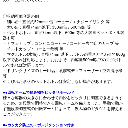
のアームが付いています。
〇収納可能容器の例
・細い缶 : 直径約52mm : 缶コーヒー / エナジードリンク 等
・太い缶 : 直径74mm以下: 350ml缶 / 500ml缶 等
・ペットボトル : 直径74mm以下 : 600ml等の大容量ペットボトル容
器も可
・カフェカップ : コンビニコーヒー / コーヒー専門店のカップ 等
・チルドカップ : コーヒー飲料 等
・マグボトル(水筒) : 直径74mm以下 : ボトルの重さと合わせて800g
以下であれば対応します。おおよそ、内容量500ml以下のマグボト
ルであれば対応します。
・ドリンクサイズのカー用品：噴霧式ディフューザー / 空気清浄機
等
※くびれた形状のペットボトルは安定しない場合があります。
■●回転アームで飲み物をピッタリホールド
様々な容器の大きさに合わせて内径をピッタリに調整できるようす
るため、無段階で調整できる回転アームを備えました。手動で動か
す無段階調整式の回転アームによって、飲み物のガタツキを抑える
ことができます。
■●カタカタ防止のスポンジクッション付き