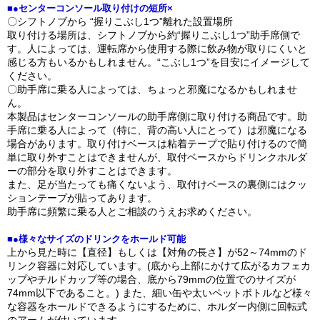
■●センターコンソール取り付けの短所×
〇シフトノブから “握りこぶし1つ”離れた設置場所
取り付ける場所は、シフトノブから約“握りこぶし1つ”助手席側で
す。人によっては、運転席から使用する際に飲み物が取りにくいと
感じる方もいるかもしれません。“こぶし1つ”を目安にイメージして
ください。
〇助手席に乗る人によっては、ちょっと邪魔になるかもしれませ
ん。
本製品はセンターコンソールの助手席側に取り付ける商品です。助
手席に乗る人によって（特に、背の高い人にとって）は邪魔になる
場合があります。取り付けベースは粘着テープで貼り付けるので簡
単に取り外すことはできませんが、取付ベースからドリンクホルダ
ーの部分を取り外すことはできます。
また、足が当たっても痛くないよう、取付けベースの裏側にはクッ
ションテープが貼ってあります。
助手席に頻繁に乗る人とご相談のうえお求めください。
■●様々なサイズのドリンクをホールド可能
上から見た時に【直径】もしくは【対角の長さ】が52～74mmのド
リンク容器に対応しています。(底から上部にかけて広がるカフェカ
ップやチルドカップ等の場合、底から79mmの位置でのサイズが
74mm以下であること。) また、細い缶や太いペットボトルなど様々
な容器をホールドできるようにするために、ホルダー内側に回転式