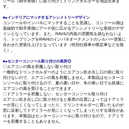
ソール（助手席側）に取り付けてドリンクホルダーを増設出来ま
す。
■●インテリアにマッチするアシンメトリーデザイン
コンソールやインパネにマッチすることを意識し、コンソール側は
直線的で助手席側にアーチ状に広がるアシンメトリーな形状のデザ
インとなっています。また、RAV4の内装の雰囲気を損なわないよ
う、トップリングをRAV4のインパネオーナメントのシルバー塗装に
合わせた塗装仕上げとなっています（特別仕様車や限定車などを除
く）。
■●センターコンソール取り付けの長所◎
〇エアコンの風を邪魔しない取り付け
一般的なドリンクホルダーのようにエアコン吹き出し口の前に取り
付けないので、エアコンの風を邪魔しません。本製品はセンターコ
ンソールに取り付けるので、夏の暑い日や、冬の寒い日でも快適に
エアコンの風を受けることができます。
〇ドアミラーを邪魔しない、センターコンソール取り付け
エアコン吹き出し口に取り付けると座席の位置によってはドアミラ
ーが見にくくなってしまったり、ドリンクホルダーに置いたものが
窓に反射してドアミラーが見にくくなってしまったりする場合があ
ります。本製品はセンターコンソールに取り付けるので、ドアミラ
ーを邪魔することもありません。