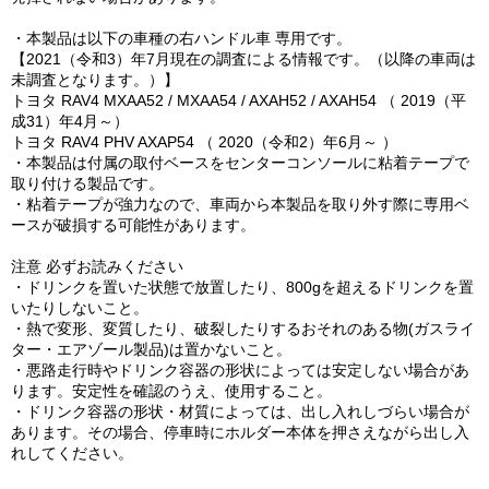
・本製品は以下の車種の右ハンドル車 専用です。
【2021（令和3）年7月現在の調査による情報です。（以降の車両は
未調査となります。）】
トヨタ RAV4 MXAA52 / MXAA54 / AXAH52 / AXAH54 （ 2019（平
成31）年4月～）
トヨタ RAV4 PHV AXAP54 （ 2020（令和2）年6月～ ）
・本製品は付属の取付ベースをセンターコンソールに粘着テープで
取り付ける製品です。
・粘着テープが強力なので、車両から本製品を取り外す際に専用ベ
ースが破損する可能性があります。
注意 必ずお読みください
・ドリンクを置いた状態で放置したり、800gを超えるドリンクを置
いたりしないこと。
・熱で変形、変質したり、破裂したりするおそれのある物(ガスライ
ター・エアゾール製品)は置かないこと。
・悪路走行時やドリンク容器の形状によっては安定しない場合があ
ります。安定性を確認のうえ、使用すること。
・ドリンク容器の形状・材質によっては、出し入れしづらい場合が
あります。その場合、停車時にホルダー本体を押さえながら出し入
れしてください。