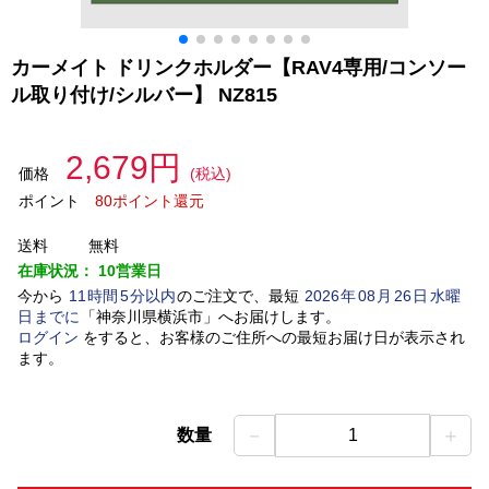
カーメイト ドリンクホルダー【RAV4専用/コンソー
ル取り付け/シルバー】 NZ815
2,679円
価格
(税込)
ポイント
80ポイント還元
送料
無料
在庫状況：
10営業日
今から
11
時間
5
分以内
のご注文で、最短
2026
年
08
月
26
日
水曜
日
までに
「
神奈川県横浜市
」
へお届けします。
ログイン
をすると、お客様のご住所への最短お届け日が表示され
ます。
－
＋
数量
1