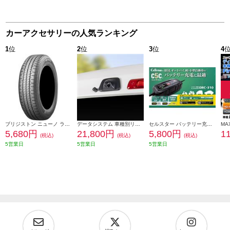
カーアクセサリーの人気ランキング
1
位
2
位
3
位
4
ブリジストン ニューノ ラジアルタイヤ 155/65R14 75H PSR08422
データシステム 車種別リアカメラキット/カメラ角度調整可能タイプ RCK-113T3
セルスター バッテリー充電器 DRC-310
5,680円
21,800円
5,800円
1
(税込)
(税込)
(税込)
5営業日
5営業日
5営業日