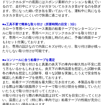
ドリンクホルダーの底面にはスポンジ素材のクッションを備えてい
るので、走行中にドリンクがガタついてカタカタ音がするのを防ぎ
ます。空になった細い空き缶を置いておいても、運転中に気になる
カタカタ音がしにくいので快適に過ごせます。
■●工具不要で簡単な取り付け（所要時間の目安：3分）
カローラ専用ベースをベース裏面の粘着テープでセンターコンソー
ルに取り付けます。専用ベースにドリンクホルダーを取り付けま
す。専用ベースの取り付けを失敗し時のために、予備の両面テープ
も1セット付属しております。
また、専用の設計なので内装にキズが付いたり、取り付け跡が残っ
たりしない取り付けが可能です。
■●コンソールに合う粘着テープを選定
粘着テープで取り付けると真夏の炎天下の車内や耐久性が不安に思
う方もいるかもしれません。炎天下の車内温度を想定した試験や真
冬の車内を想定した試験等、様々な試験を実施したうえで安全性を
確認した粘着テープを使用しております。
また、粘着テープの性能を最大限に引き出すため、本製品を取り付
ける際は付属の脱脂用クリーナーで取り付け部分を掃除していただ
いたうえで取り付けを行ってください。
※取り付けを行う際の車内温度は15℃～35℃を目安に行ってくださ
い。温度によって（特に寒い車内では）粘着テープの性能が充分に
発揮されない場合があります。