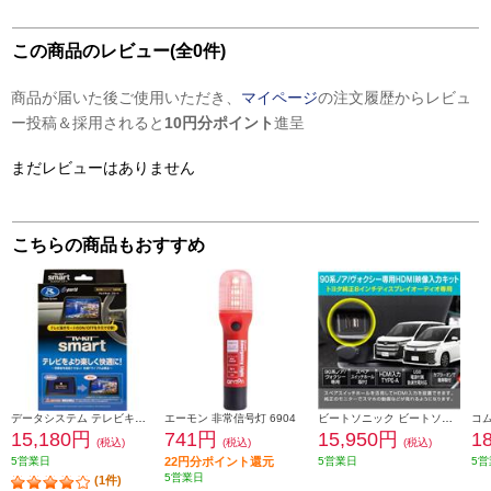
この商品のレビュー(全0件)
商品が届いた後ご使用いただき、
マイページ
の注文履歴からレビュ
ー投稿＆採用されると
10円分ポイント
進呈
まだレビューはありません
こちらの商品もおすすめ
データシステム テレビキット スマートタイプ TTV442S
エーモン 非常信号灯 6904
ビートソニック ビートソニック Beat-Sonic HDMI映像入力キット トヨタ 90系ノア/ヴォクシー専用 純正ディスプレイオーディオ(8インチ)付き車用 HDK02A
15,180円
741円
15,950円
1
(税込)
(税込)
(税込)
5営業日
22円分ポイント還元
5営業日
5営
5営業日
(1件)