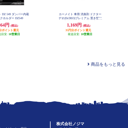
DZ 549 ダンパー内蔵
カーメイト 車用 消臭剤 ドクター
クホルダー DZ549
デオ(Dr.DEO)プレミアム 置き型50
0 無香 安定化二酸化塩素 内容量50
864円
1,169円
(税込)
(税込)
0g D225
円分ポイント還元
35円分ポイント還元
送目安:
10営業日
発送目安:
10営業日
商品をもっと見る
株式会社ノジマ