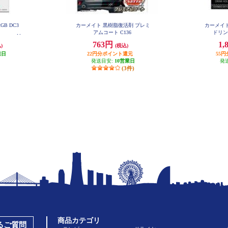
2GB DC3
カーメイト 黒樹脂復活剤 プレミ
カーメイト 
アムコート C136
ドリン
763円
1,
)
(税込)
業日
22円分ポイント還元
55
発送目安:
10営業日
発
(3件)
商品カテゴリ
あるご質問