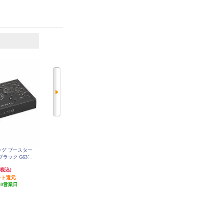
6
7
位
位
位
ング ブースター
カーメイト ブラング シリウス
カーメイト L 10019 ブラング フ
ラック G631
（アバフィッチ） 芳香剤 L154
レグランスオイル アクアシャワー
L10019
874円
908円
(税込)
(税込)
(税込)
ント還元
26円分ポイント還元
27円分ポイント還元
10営業日
発送目安:
10営業日
発送目安:
10営業日
(1件)