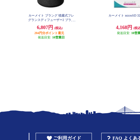
カーメイト ブラング 噴霧式フレ
カーメイト microSD 3
グランスディフューザー2 ブラッ
ク L10004
6,807円
4,168円
(税込)
(税込
204円分ポイント還元
発送目安:
10営
発送目安:
10営業日
ご利用ガイド
FAQ よく