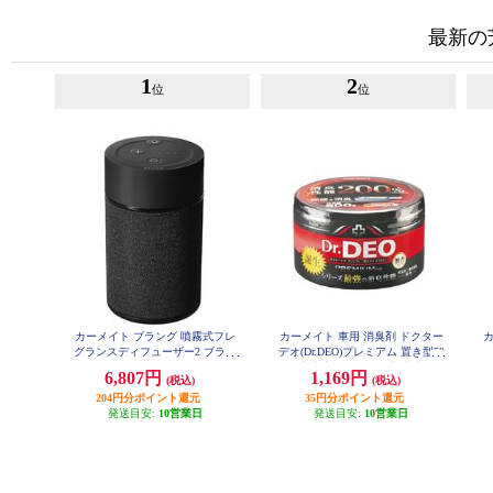
最新の
1
2
位
位
カーメイト ブラング 噴霧式フレ
カーメイト 車用 消臭剤 ドクター
カ
グランスディフューザー2 ブラッ
デオ(Dr.DEO)プレミアム 置き型50
ク L10004
0 無香 安定化二酸化塩素 内容量50
6,807円
1,169円
(税込)
(税込)
0g D225
204円分ポイント還元
35円分ポイント還元
発送目安:
10営業日
発送目安:
10営業日