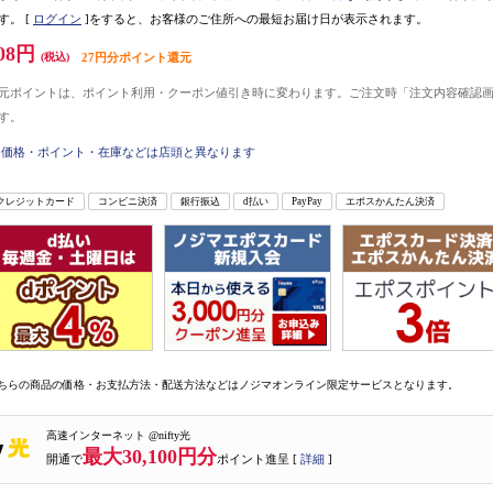
す。
[
ログイン
]をすると、お客様のご住所への最短お届け日が表示されます。
08円
(税込)
27円分ポイント還元
元ポイントは、ポイント利用・クーポン値引き時に変わります。ご注文時「注文内容確認
す。
価格・ポイント・在庫などは店頭と異なります
クレジットカード
コンビニ決済
銀行振込
d払い
PayPay
エポスかんたん決済
ちらの商品の価格・お支払方法・配送方法などはノジマオンライン限定サービスとなります。
高速インターネット @nifty光
最大30,100円分
開通で
ポイント進呈 [
詳細
]