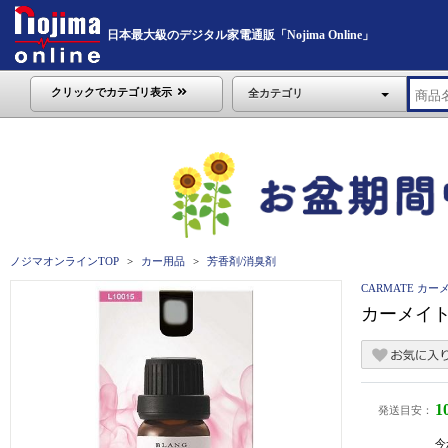
日本最大級のデジタル家電通販「Nojima Online」
クリックでカテゴリ表示
全カテゴリ
ノジマオンラインTOP
カー用品
芳香剤/消臭剤
CARMATE カー
カーメイト 
1
発送目安：
今