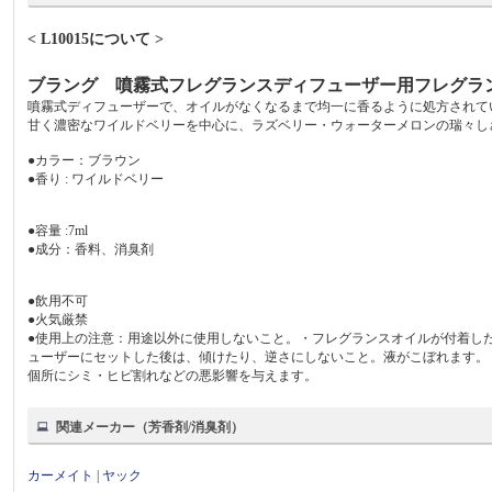
< L10015について >
ブラング 噴霧式フレグランスディフューザー用フレグラ
噴霧式ディフューザーで、オイルがなくなるまで均一に香るように処方され
甘く濃密なワイルドベリーを中心に、ラズベリー・ウォーターメロンの瑞々し
●カラー：ブラウン
●香り : ワイルドベリー
●容量 :7ml
●成分：香料、消臭剤
●飲用不可
●火気厳禁
●使用上の注意：用途以外に使用しないこと。・フレグランスオイルが付着し
ューザーにセットした後は、傾けたり、逆さにしないこと。液がこぼれます。
個所にシミ・ヒビ割れなどの悪影響を与えます。
関連メーカー（芳香剤/消臭剤）
カーメイト
|
ヤック