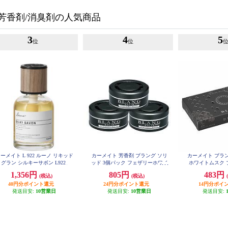
芳香剤/消臭剤の人気商品
3
4
5
位
位
ーメイト L 922 ルーノ リキッド
カーメイト 芳香剤 ブラング ソリ
カーメイト ブラ
グラン シルキーサボン L922
ッド 3個パック フェザリーホワイ
ホワイトムスク ブ
ト G310T
1,356円
805円
483円
(税込)
(税込)
40円分ポイント還元
24円分ポイント還元
14円分ポイ
発送目安:
10営業日
発送目安:
10営業日
発送目安: