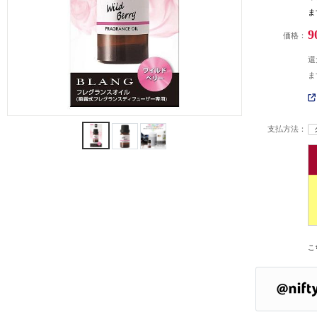
ま
9
価格：
還
ま
支払方法：
こ