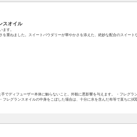
ンスオイル
ています。
さを重ねました。スイートパウダリーが華やかさを添えた、絶妙な配合のスイート
た手でディフューザー本体に触らないこと。外観に悪影響を与えます。 ・フレグラ
・フレグランスオイルの中身をこぼした場合は、十分に水を含んだ布等で直ちに拭