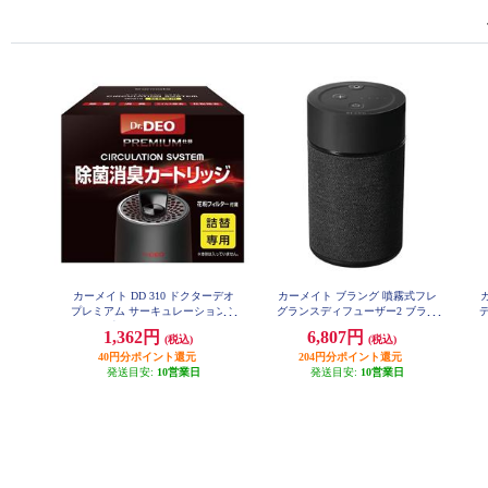
カーメイト DD 310 ドクターデオ
カーメイト ブラング 噴霧式フレ
プレミアム サーキュレーションシ
グランスディフューザー2 ブラッ
デ
ステム 専用カートリッジ DD310
ク L10004
1,362円
6,807円
(税込)
(税込)
40円分ポイント還元
204円分ポイント還元
発送目安:
10営業日
発送目安:
10営業日