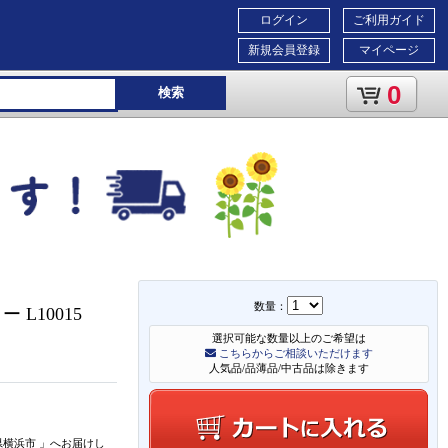
ログイン
ご利用ガイド
新規会員登録
マイページ
0
検索
数量：
 L10015
選択可能な数量以上のご希望は
こちらからご相談いただけます
人気品/品薄品/中古品は除きます
県横浜市
」
へお届けし