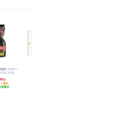
消臭剤 ドクター
カーメイト 車用 消臭剤 ドクター
カーメイト 車用 消臭剤 ドクター
プレミアム スプレー
デオ(Dr.DEO)プレミアム シート下
デオ(Dr.DEO)プレミアム シート下
酸化塩素 内容量2
無香 安定化二酸化塩素 内容量200
大型 無香 安定化二酸化塩素 内容
831円
1,000円
(税込)
(税込)
(税込)
D226
g D229
量350g D230
ント還元
24円分ポイント還元
30円分ポイント還元
10営業日
発送目安:
10営業日
発送目安:
10営業日
(1件)
(1件)