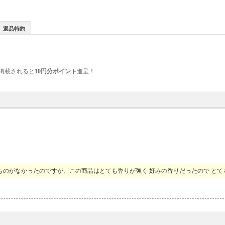
返品特約
掲載されると
10円分ポイント
進呈！
ものがなかったのですが、この商品はとても香りが強く 好みの香りだったので とて