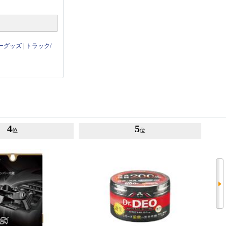
ーグッズ
|
トラック/
4
5
位
位