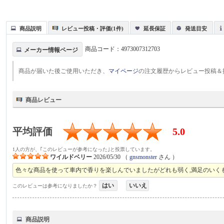
商品説明
レビュー投稿・評価(1件)
延長保証
発送目安
商品コード：
4973007312703
メーカー情報ページ
商品が届いた後ご使用いただき、
マイページ
の注文履歴からレビュー投稿＆
商品レビュー
平均評価
5.0
1人の方が、｢このレビューが参考になった｣と投票しています。
ワイルドベリー
2026/05/30
（
gnsmonster
さん ）
色々な商品を使って車内で香りを楽しんでいましたがどれも弱く,満足のいく
はい
いいえ
このレビューは参考になりましたか？
商品説明