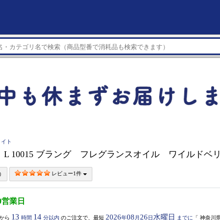
メイト
L 10015 ブラング フレグランスオイル ワイルドベリー
レビュー1件
0営業日
13
14
2026
08
26
水曜日
から
時間
分以内
のご注文で、最短
年
月
日
までに
「
神奈川