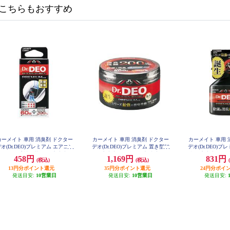
こちらもおすすめ
カーメイト 車用 消臭剤 ドクター
カーメイト 車用 消臭剤 ドクター
カーメイト 車用 
オ(Dr.DEO)プレミアム エアコン
デオ(Dr.DEO)プレミアム 置き型50
デオ(Dr.DEO)
取付タイプ 詰め替え 無香 安定化
0 無香 安定化二酸化塩素 内容量50
型 無香 安定化二
458円
1,169円
831円
(税込)
(税込)
0g D225
50ml 
二酸化塩素 内容量8g D223
13円分ポイント還元
35円分ポイント還元
24円分ポイ
発送目安:
10営業日
発送目安:
10営業日
発送目安: