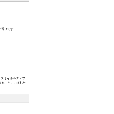
な香りです。
ンスオイルをディフ
取ること。こぼれた