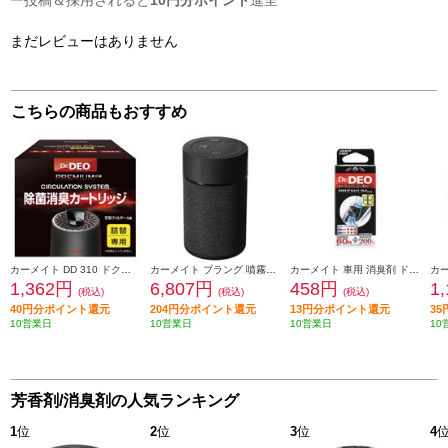
ー投稿＆採用されると
10円分ポイント
進呈
まだレビューはありません
こちらの商品もおすすめ
カーメイト DD 310 ドクターデオ プレミアム サーキュレーションシステム 専用カートリッジ DD310
カーメイト ブラング 噴霧式フレグランスディフューザー2 ブラック L10004
カーメイト 車用 消臭剤 ドクターデオ(Dr.DEO)プレミアム エアコン取付タイプ 詰め替え 無香 安定化二酸化塩素 内容量8g D223
1,362円
6,807円
458円
1
(税込)
(税込)
(税込)
40円分ポイント還元
204円分ポイント還元
13円分ポイント還元
3
10営業日
10営業日
10営業日
10
芳香剤/消臭剤の人気ランキング
1
位
2
位
3
位
4