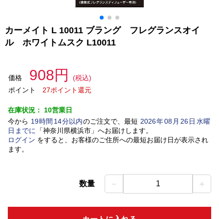
カーメイト L 10011 ブラング フレグランスオイ
ル ホワイトムスク L10011
908円
価格
(税込)
ポイント
27ポイント還元
在庫状況：
10営業日
今から
19
時間
14
分以内
のご注文で、最短
2026
年
08
月
26
日
水曜
日
までに
「
神奈川県横浜市
」
へお届けします。
ログイン
をすると、お客様のご住所への最短お届け日が表示され
ます。
－
＋
数量
1