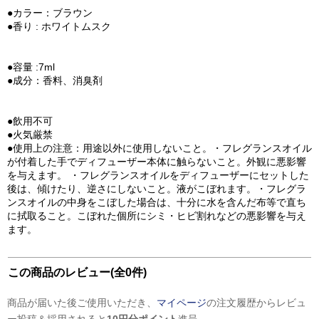
●カラー：ブラウン
●香り : ホワイトムスク
●容量 :7ml
●成分：香料、消臭剤
●飲用不可
●火気厳禁
●使用上の注意：用途以外に使用しないこと。・フレグランスオイル
が付着した手でディフューザー本体に触らないこと。外観に悪影響
を与えます。 ・フレグランスオイルをディフューザーにセットした
後は、傾けたり、逆さにしないこと。液がこぼれます。・フレグラ
ンスオイルの中身をこぼした場合は、十分に水を含んだ布等で直ち
に拭取ること。こぼれた個所にシミ・ヒビ割れなどの悪影響を与え
ます。
この商品のレビュー(全0件)
商品が届いた後ご使用いただき、
マイページ
の注文履歴からレビュ