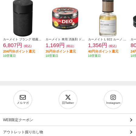
カーメイト ブラング 噴霧式フレグランスディフューザー2 ブラック L10004
カーメイト 車用 消臭剤 ドクターデオ(Dr.DEO)プレミアム 置き型500 無香 安定化二酸化塩素 内容量500g D225
カーメイト L 922 ルーノ リキッド グラン シルキーサボン L922
6,807円
1,169円
1,356円
8
(税込)
(税込)
(税込)
204円分ポイント還元
35円分ポイント還元
40円分ポイント還元
2
10営業日
10営業日
10営業日
10
メルマガ
旧Twitter
Instagram
WEB限定クーポン
アウトレット掘り出し物